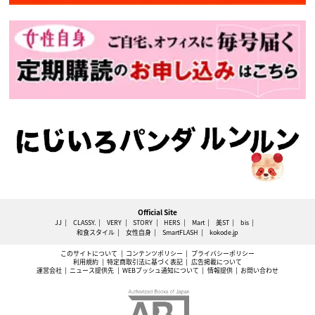
Official Site
JJ
CLASSY.
VERY
STORY
HERS
Mart
美ST
bis
和食スタイル
女性自身
SmartFLASH
kokode.jp
このサイトについて
コンテンツポリシー
プライバシーポリシー
利用規約
特定商取引法に基づく表記
広告掲載について
運営会社
ニュース提供先
WEBプッシュ通知について
情報提供
お問い合わせ