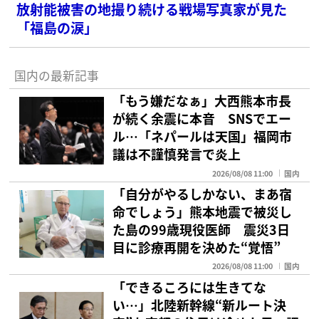
放射能被害の地撮り続ける戦場写真家が見た
「福島の涙」
国内の最新記事
「もう嫌だなぁ」大西熊本市長
が続く余震に本音 SNSでエー
ル…「ネパールは天国」福岡市
議は不謹慎発言で炎上
2026/08/08 11:00
国内
「自分がやるしかない、まあ宿
命でしょう」熊本地震で被災し
た島の99歳現役医師 震災3日
目に診療再開を決めた“覚悟”
2026/08/08 11:00
国内
「できるころには生きてな
い…」北陸新幹線“新ルート決