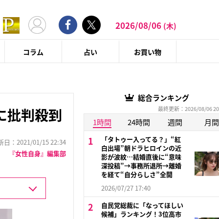
2026/08/06
(木)
コラム
占い
お買い物
総合ランキング
最終更新：2026/08/06 20
に批判殺到
1時間
24時間
週間
月間
「タトゥー入ってる？」“紅
：2021/01/15 22:34
白出場”朝ドラヒロインの近
『女性自身』編集部
影が波紋…結婚直後に“意味
深投稿”→事務所退所→離婚
を経て“自分らしさ”全開
2026/07/27 17:40
自民党総裁に「なってほしい
候補」ランキング！3位高市