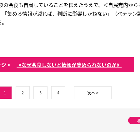
ら夜の会食も自粛していることを伝えたうえで、＜自民党内から
、「集める情報が減れば、判断に影響しかねない」（ベテラン
る。
ジ >
《なぜ会食しないと情報が集められないのか》
1
2
3
4
次へ >