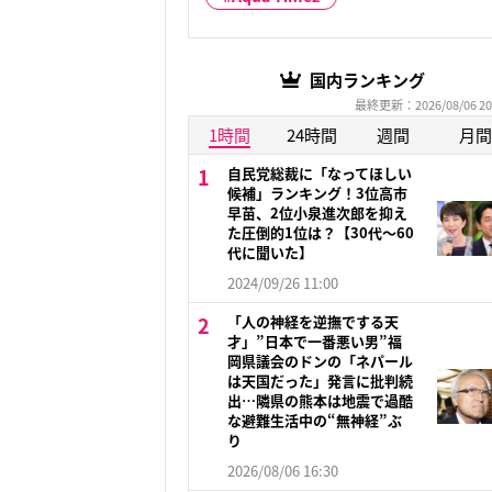
国内ランキング
最終更新：2026/08/06 20
1時間
24時間
週間
月間
自民党総裁に「なってほしい
候補」ランキング！3位高市
早苗、2位小泉進次郎を抑え
た圧倒的1位は？【30代〜60
代に聞いた】
2024/09/26 11:00
「人の神経を逆撫でする天
才」”日本で一番悪い男”福
岡県議会のドンの「ネパール
は天国だった」発言に批判続
出…隣県の熊本は地震で過酷
な避難生活中の“無神経”ぶ
り
2026/08/06 16:30