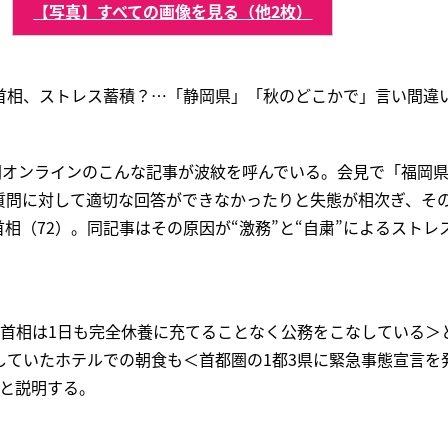
【写真】すべての画像を見る（他2枚）
首相、ストレス蓄積？…「静岡県」「秋のどこかで」言い間違
新聞オンラインのこんな記事が波紋を呼んでいる。会見で「福岡
質問に対して適切な回答ができなかったりと失態が相次ぎ、そ
相（72）。同記事はその原因が“激務”と“自粛”によるストレ
、首相は1日も完全休養に充てることなく公務をこなしている＞
していたホテルでの朝食も＜首都圏の1都3県に緊急事態宣言を
＞と説明する。