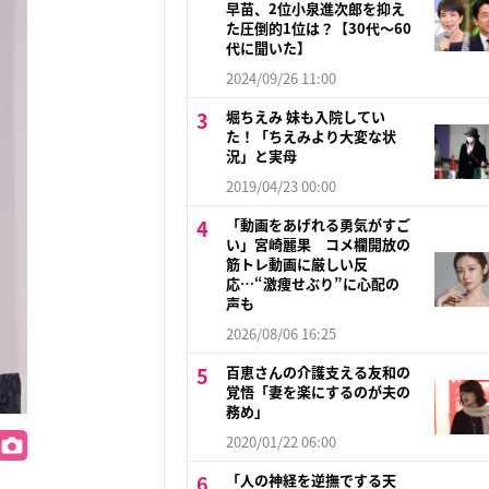
早苗、2位小泉進次郎を抑え
た圧倒的1位は？【30代〜60
代に聞いた】
2024/09/26 11:00
堀ちえみ 妹も入院してい
た！「ちえみより大変な状
況」と実母
2019/04/23 00:00
「動画をあげれる勇気がすご
い」宮崎麗果 コメ欄開放の
筋トレ動画に厳しい反
応…“激痩せぶり”に心配の
声も
2026/08/06 16:25
百恵さんの介護支える友和の
覚悟「妻を楽にするのが夫の
務め」
2020/01/22 06:00
「人の神経を逆撫でする天