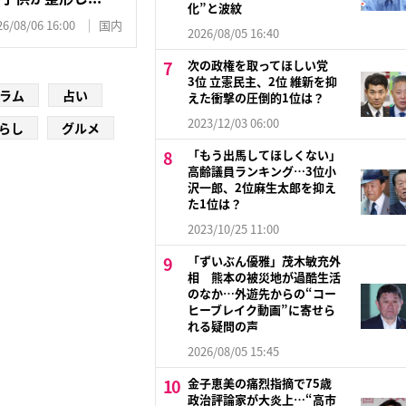
化”と波紋
26/08/06 16:00
国内
2026/08/05 16:40
次の政権を取ってほしい党
3位 立憲民主、2位 維新を抑
ラム
占い
えた衝撃の圧倒的1位は？
2023/12/03 06:00
らし
グルメ
「もう出馬してほしくない」
高齢議員ランキング…3位小
沢一郎、2位麻生太郎を抑え
た1位は？
2023/10/25 11:00
「ずいぶん優雅」茂木敏充外
相 熊本の被災地が過酷生活
のなか…外遊先からの“コー
ヒーブレイク動画”に寄せら
れる疑問の声
2026/08/05 15:45
金子恵美の痛烈指摘で75歳
政治評論家が大炎上…“高市