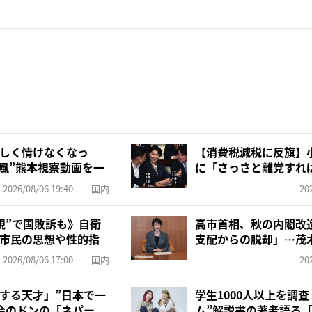
しく情けなくなっ
【消費税減税に反旗】
V風”熊本視察動画を一
に「さっさと離党すれば
で...
2026/08/06 19:40
国内
20
視”で国敗訴も》自衛
高市首相、秋の内閣改
市民の思想や性的指
支配からの脱却」…茂
之氏...
2026/08/06 17:00
国内
20
する天才」”日本で一
学生1000人以上を調
会のドンの「ネパー
ム”解説書の著者語る「子