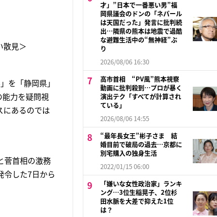
才」”日本で一番悪い男”福
岡県議会のドンの「ネパール
は天国だった」発言に批判続
出…隣県の熊本は地震で過酷
な避難生活中の“無神経”ぶ
い散見＞
り
2026/08/06 16:30
高市首相 “PV風”熊本視察
県」を「静岡県」
動画に批判殺到…プロが暴く
の能力を疑問視
演出テク「すべてが計算され
ている」
スにあるのでは
2026/08/06 14:55
“最年長女王”彬子さま 結
婚目前で破局の過去…京都に
別宅購入の独身生活
と菅首相の激務
2022/01/15 06:00
発令した7日から
「嫌いな女性政治家」ランキ
ング…3位生稲晃子、2位杉
田水脈を大差で抑えた1位
は？