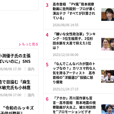
高市首相 “PV風”熊本視察
動画に批判殺到…プロが暴く
演出テク「すべてが計算され
ている」
2026/08/06 14:55
「嫌いな女性政治家」ランキ
ング…3位生稲晃子、2位杉
田水脈を大差で抑えた1位
もっと見る
は？
2023/12/16 06:00
小渕優子氏の主張
いいのに」SNS
「なんでこんなバカが国のト
ップなの？」カリスマ的な人
26/08/06 17:30
国内
気を誇るアーティスト 高市
首相の“洋服選び”投稿に怒
造で目論む「麻生
り爆発
木敏充氏も小林鷹
2025/11/24 17:15
26/08/06 17:00
国内
「アホか」芥川賞作家も苦
言…高市首相 熊本地震の視
察動画が大炎上、被災地訪問
査 “令和のルッキズ
を“プロモーションビデオ
供が整形し...