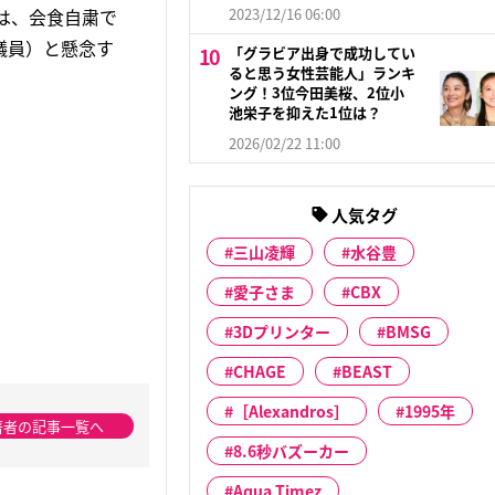
は、会食自粛で
2023/12/16 06:00
議員）と懸念す
「グラビア出身で成功してい
ると思う女性芸能人」ランキ
ング！3位今田美桜、2位小
池栄子を抑えた1位は？
2026/02/22 11:00
人気タグ
三山凌輝
水谷豊
愛子さま
CBX
3Dプリンター
BMSG
CHAGE
BEAST
［Alexandros］
1995年
著者の記事一覧へ
8.6秒バズーカー
Aqua Timez