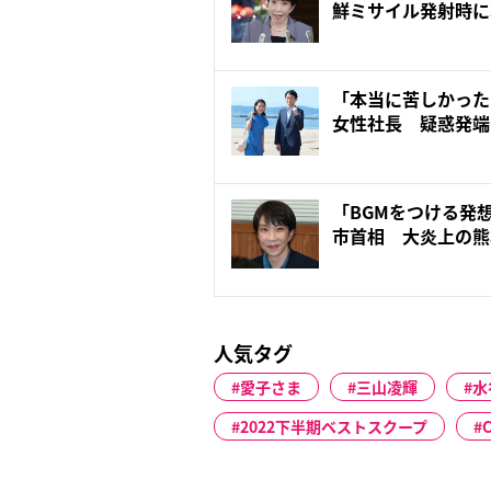
鮮ミサイル発射時に
「意...
「本当に苦しかった
女性社長 疑惑発端のn
「BGMをつける発
市首相 大炎上の
有...
人気タグ
愛子さま
三山凌輝
水
2022下半期ベストスクープ