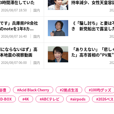
3時間滞在していた
持率減少、女性天皇容
聞...
2026/08/07 18:50
国内
20
です」兵庫県PR会社
《「騙し討ち」と妻は
oteを1年8カ...
き 新党船出で露呈した
壁…...
2026/08/07 16:40
国内
20
想にならないはず」高
「ありえない」「悲し
熊本地震の視察動画
た」高市首相の“PV風
刀...
2026/08/07 06:00
国内
20
谷豊
Acid Black Cherry
2拠点生活
100均グッズ
CD-BOX
4K
ABCテレビ
airpods
2026ベ