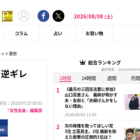
2026/08/08
(土)
コラム
占い
お買い物
ネット激怒
総合ランキング
最終更新：2026/08/08 02
“逆ギレ
1時間
24時間
週間
月間
《義兄の三回忌法要に参加》
山口百恵さん 義姉が明かす
夫・友和と「夫婦げんかをし
：2023/07/25 20:03
ない理由」
『女性自身』編集部
2026/04/02 11:00
次の政権を取ってほしい党
3位 立憲民主、2位 維新を抑
えた衝撃の圧倒的1位は？