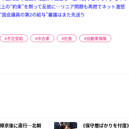
上の“約束”を黙って反故に…リニア問題も再燃でネット激怒
“国会議員の第2の給与”審議はまた先送り
不正受給
中古車
社長
自動車保険
帰京後に直行…北朝
《保守層ばかりを忖度