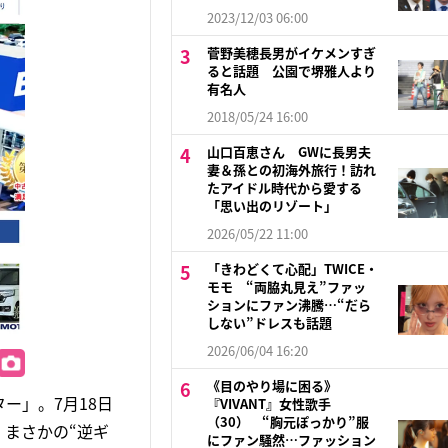
2023/12/03 06:00
菅野美穂長男がイケメンすぎ
ると話題 公園で堺雅人より
有名人
2018/05/24 16:00
山口百恵さん GWに長男夫
妻＆孫との初海外旅行！訪れ
たアイドル時代から愛する
「思い出のリゾート」
2026/05/22 11:00
「きわどくて心配」TWICE・
モモ “両脇丸見え”ファッ
ションにファン沸騰…“だら
しない”ドレスも話題
2026/06/04 16:20
《目のやり場に困る》
ー」。7月18日
『VIVANT』女性歌手
（30） “胸元ぽっかり”服
まさかの“逆ギ
にファン騒然…ファッション