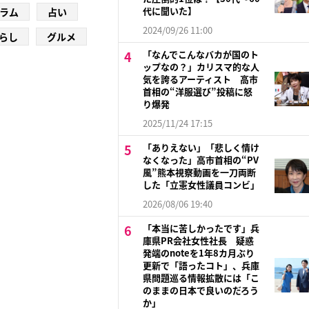
代に聞いた】
ラム
占い
2024/09/26 11:00
らし
グルメ
「なんでこんなバカが国のト
ップなの？」カリスマ的な人
気を誇るアーティスト 高市
首相の“洋服選び”投稿に怒
り爆発
2025/11/24 17:15
「ありえない」「悲しく情け
なくなった」高市首相の“PV
風”熊本視察動画を一刀両断
した「立憲女性議員コンビ」
2026/08/06 19:40
「本当に苦しかったです」兵
庫県PR会社女性社長 疑惑
発端のnoteを1年8カ月ぶり
更新で「語ったコト」、兵庫
県問題巡る情報拡散には「こ
のままの日本で良いのだろう
か」