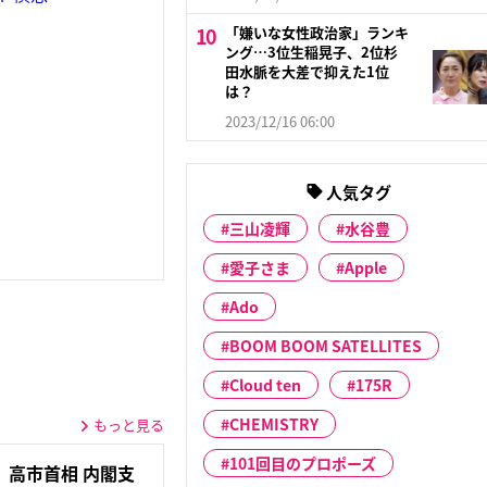
「嫌いな女性政治家」ランキ
ング…3位生稲晃子、2位杉
田水脈を大差で抑えた1位
は？
2023/12/16 06:00
人気タグ
三山凌輝
水谷豊
愛子さま
Apple
Ado
BOOM BOOM SATELLITES
Cloud ten
175R
CHEMISTRY
もっと見る
101回目のプロポーズ
》高市首相 内閣支