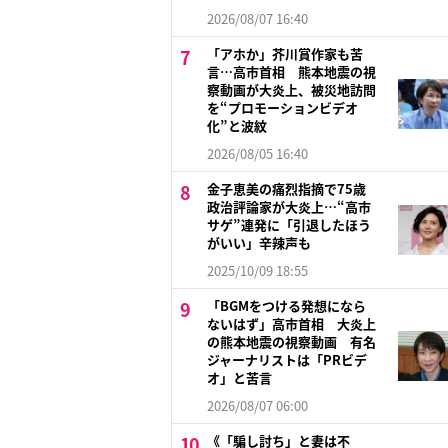
2026/08/07 16:40
「アホか」芥川賞作家も苦
言…高市首相 熊本地震の視
察動画が大炎上、被災地訪問
を“プロモーションビデオ
化”と波紋
2026/08/05 16:40
金子恵美の痛烈指摘で75歳
政治評論家が大炎上…“高市
サゲ”連発に「引退したほう
がいい」辛辣声も
2025/10/09 18:55
「BGMをつける発想になら
ないはず」高市首相 大炎上
の熊本地震の視察動画 有名
ジャーナリストは「PRビデ
オ」と苦言
2026/08/07 06:00
《「騙し討ち」と妻は不