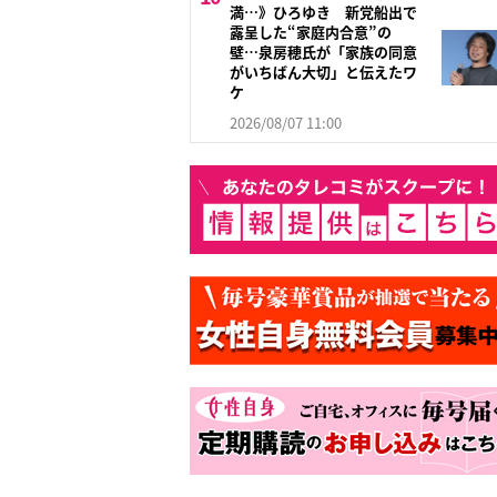
満…》ひろゆき 新党船出で
露呈した“家庭内合意”の
壁…泉房穂氏が「家族の同意
がいちばん大切」と伝えたワ
ケ
2026/08/07 11:00