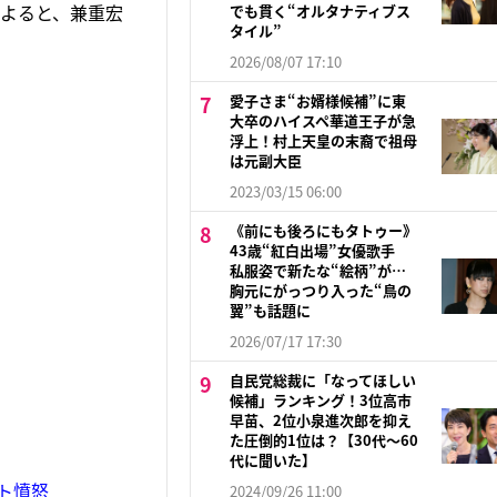
によると、兼重宏
でも貫く“オルタナティブス
タイル”
2026/08/07 17:10
愛子さま“お婿様候補”に東
大卒のハイスペ華道王子が急
浮上！村上天皇の末裔で祖母
は元副大臣
2023/03/15 06:00
《前にも後ろにもタトゥー》
43歳“紅白出場”女優歌手
私服姿で新たな“絵柄”が…
胸元にがっつり入った“鳥の
翼”も話題に
2026/07/17 17:30
自民党総裁に「なってほしい
候補」ランキング！3位高市
早苗、2位小泉進次郎を抑え
た圧倒的1位は？【30代〜60
代に聞いた】
ト憤怒
2024/09/26 11:00