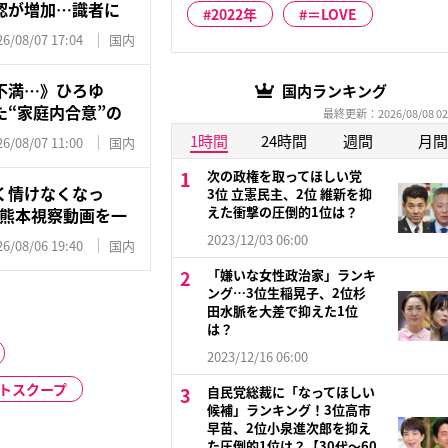
認が増加…識者に
2022年
＝LOVE
26/08/07 17:04
国内
不満…》ひろゆ
国内ランキング
“家庭内合意”の
最終更新：2026/08/08 02
1時間
24時間
週間
月間
26/08/07 11:00
国内
次の政権を取ってほしい党
く情けなくなっ
3位 立憲民主、2位 維新を抑
えた衝撃の圧倒的1位は？
”熊本視察動画を一
2023/12/03 06:00
26/08/06 19:40
国内
「嫌いな女性政治家」ランキ
ング…3位生稲晃子、2位杉
田水脈を大差で抑えた1位
は？
2023/12/16 06:00
ストスクープ
自民党総裁に「なってほしい
候補」ランキング！3位高市
早苗、2位小泉進次郎を抑え
た圧倒的1位は？【30代〜60