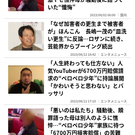
いた“懺悔”
2023/08/02 06:00
国内
「なぜ加害者の更生まで被害者
が」ほんこん 長嶋一茂の“皿洗
い更生”に反論…ロザンに続き、
芸能界からブーイング続出
2023/06/12 18:42
エンタメニュース
「人生終わっても仕方ない」人
気YouTuberが6700万円賠償請
求の“ペロペロ少年”に持論展開
「かわいそうと思わない」とバ
ッサリ
2023/06/12 17:10
エンタメニュース
「悪いのは私たち」騒動後、贖
罪語った母は別人のように憔
悴…“ペロペロ少年”家族に待つ
「6700万円損害賠償」の苦難