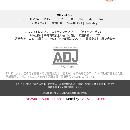
Official Site
JJ
CLASSY.
VERY
STORY
HERS
Mart
美ST
bis
和食スタイル
女性自身
SmartFLASH
kokode.jp
このサイトについて
コンテンツポリシー
プライバシーポリシー
利用規約
特定商取引法に基づく表記
広告掲載について
運営会社
ニュース提供先
WEBプッシュ通知について
情報提供
お問い合わせ
ABJマークは、この電子書店・電子書籍配信サービスが、著作権者からコンテンツ使用許諾を得た正
規版配信サービスであることを示す登録商標（登録番号 第6091713号）です。
本サイトに掲載されているすべての文章・画像の無断転載・複製行為を固く禁止します。すべて
の著作権は光文社に帰属します。
© Kobunsha Co., Ltd. All Rights Reserved.
WP2Social Auto Publish
Powered By :
XYZScripts.com