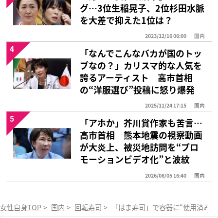
グ…3位生稲晃子、2位杉田水脈
を大差で抑えた1位は？
2023/12/16 06:00
国内
4
「なんでこんなバカが国のトッ
プなの？」カリスマ的な人気を
誇るアーティスト 高市首相
の“洋服選び”投稿に怒り爆発
2025/11/24 17:15
国内
5
「アホか」芥川賞作家も苦言…
高市首相 熊本地震の視察動画
が大炎上、被災地訪問を“プロ
モーションビデオ化”と波紋
2026/08/05 16:40
国内
女性自身TOP
>
国内
>
回転寿司
>
「はま寿司」で容器に“使用済みわ