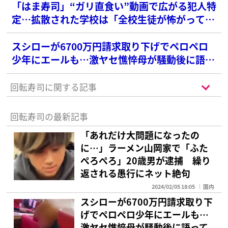
「はま寿司」“ガリ直食い”動画で広がる犯人特
定…拡散された学校は「全校生徒が怖がってい
る」
スシローが6700万円請求取り下げでペロペロ
少年にエールも…激ヤセ憔悴母が騒動後に語っ
ていた“懺悔”
回転寿司に関する記事
回転寿司の最新記事
「あれだけ大問題になったの
に…」ラーメン山岡家で「ふた
ぺろぺろ」20歳男が逮捕 繰り
返される愚行にネット絶句
2024/02/05 18:05
国内
スシローが6700万円請求取り下
げでペロペロ少年にエールも…
激ヤセ憔悴母が騒動後に語って