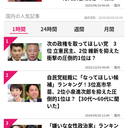
2023/06/10 06:00
国内
国内の人気記事
最終更新：2026/08/08 05:00
1時間
24時間
週間
月間
1
次の政権を取ってほしい党 3
位 立憲民主、2位 維新を抑えた
衝撃の圧倒的1位は？
2023/12/03 06:00
国内
2
自民党総裁に「なってほしい候
補」ランキング！3位高市早
苗、2位小泉進次郎を抑えた圧
倒的1位は？【30代〜60代に聞
いた】
2024/09/26 11:00
国内
3
「嫌いな女性政治家」ランキン