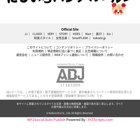
Official Site
JJ
CLASSY.
VERY
STORY
HERS
Mart
美ST
bis
和食スタイル
女性自身
SmartFLASH
kokode.jp
このサイトについて
コンテンツポリシー
プライバシーポリシー
利用規約
特定商取引法に基づく表記
広告掲載について
運営会社
ニュース提供先
WEBプッシュ通知について
情報提供
お問い合わせ
ABJマークは、この電子書店・電子書籍配信サービスが、著作権者からコンテンツ使用許諾を得た正
規版配信サービスであることを示す登録商標（登録番号 第6091713号）です。
本サイトに掲載されているすべての文章・画像の無断転載・複製行為を固く禁止します。すべて
の著作権は光文社に帰属します。
© Kobunsha Co., Ltd. All Rights Reserved.
WP2Social Auto Publish
Powered By :
XYZScripts.com