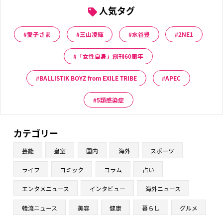
人気タグ
愛子さま
三山凌輝
水谷豊
2NE1
「女性自身」創刊60周年
BALLISTIK BOYZ from EXILE TRIBE
APEC
5類感染症
カテゴリー
芸能
皇室
国内
海外
スポーツ
ライフ
コミック
コラム
占い
エンタメニュース
インタビュー
海外ニュース
韓流ニュース
美容
健康
暮らし
グルメ