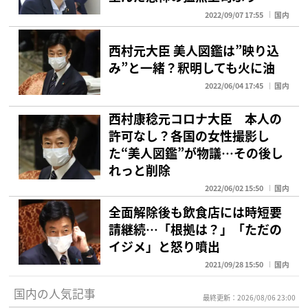
2022/09/07 17:55
国内
西村元大臣 美人図鑑は”映り込
み”と一緒？釈明しても火に油
2022/06/04 17:45
国内
西村康稔元コロナ大臣 本人の
許可なし？各国の女性撮影し
た“美人図鑑”が物議…その後し
れっと削除
2022/06/02 15:50
国内
全面解除後も飲食店には時短要
請継続…「根拠は？」「ただの
イジメ」と怒り噴出
2021/09/28 15:50
国内
国内の人気記事
最終更新：2026/08/06 23:00