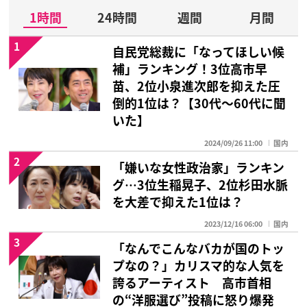
1時間
24時間
週間
月間
1
自民党総裁に「なってほしい候
補」ランキング！3位高市早
苗、2位小泉進次郎を抑えた圧
倒的1位は？【30代〜60代に聞
いた】
2024/09/26 11:00
国内
2
「嫌いな女性政治家」ランキン
グ…3位生稲晃子、2位杉田水脈
を大差で抑えた1位は？
2023/12/16 06:00
国内
3
「なんでこんなバカが国のトッ
プなの？」カリスマ的な人気を
誇るアーティスト 高市首相
の“洋服選び”投稿に怒り爆発