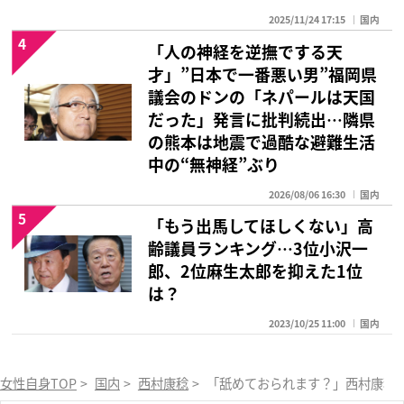
2025/11/24 17:15
国内
4
「人の神経を逆撫でする天
才」”日本で一番悪い男”福岡県
議会のドンの「ネパールは天国
だった」発言に批判続出…隣県
の熊本は地震で過酷な避難生活
中の“無神経”ぶり
2026/08/06 16:30
国内
5
「もう出馬してほしくない」高
齢議員ランキング…3位小沢一
郎、2位麻生太郎を抑えた1位
は？
2023/10/25 11:00
国内
女性自身TOP
>
国内
>
西村康稔
>
「舐めておられます？」西村康稔元