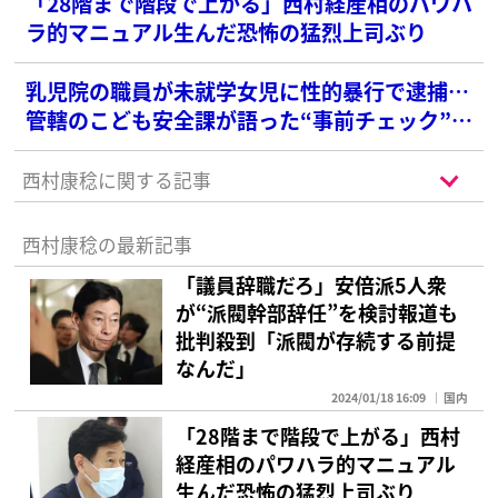
「28階まで階段で上がる」西村経産相のパワハ
ラ的マニュアル生んだ恐怖の猛烈上司ぶり
乳児院の職員が未就学女児に性的暴行で逮捕…
管轄のこども安全課が語った“事前チェック”の
難しさ
西村康稔に関する記事
西村康稔の最新記事
「議員辞職だろ」安倍派5人衆
が“派閥幹部辞任”を検討報道も
批判殺到「派閥が存続する前提
なんだ」
2024/01/18 16:09
国内
「28階まで階段で上がる」西村
経産相のパワハラ的マニュアル
生んだ恐怖の猛烈上司ぶり