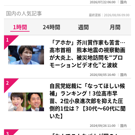
2026/07/22 06:00
国内
国内の人気記事
最終更新：2026/08/06 09:00
1時間
24時間
週間
月間
1
「アホか」芥川賞作家も苦言…
高市首相 熊本地震の視察動画
が大炎上、被災地訪問を“プロ
モーションビデオ化”と波紋
2026/08/05 16:40
国内
2
自民党総裁に「なってほしい候
補」ランキング！3位高市早
苗、2位小泉進次郎を抑えた圧
倒的1位は？【30代〜60代に聞
いた】
2024/09/26 11:00
国内
3