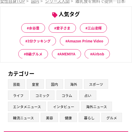
女性自身TOP
>
国内
>
シリーズ人間
>
離乳食を無料で提供…日本初「
人気タグ
水谷豊
愛子さま
三山凌輝
3分クッキング
Amazon Prime Video
B級グルメ
AMEMIYA
Airbnb
カテゴリー
芸能
皇室
国内
海外
スポーツ
ライフ
コミック
コラム
占い
エンタメニュース
インタビュー
海外ニュース
韓流ニュース
美容
健康
暮らし
グルメ