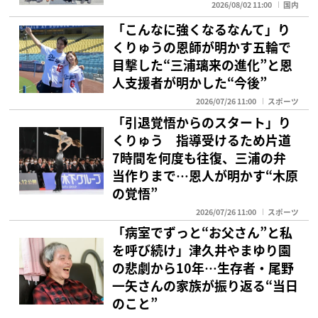
2026/08/02 11:00
国内
「こんなに強くなるなんて」り
くりゅうの恩師が明かす五輪で
目撃した“三浦璃来の進化”と恩
人支援者が明かした“今後”
2026/07/26 11:00
スポーツ
「引退覚悟からのスタート」り
くりゅう 指導受けるため片道
7時間を何度も往復、三浦の弁
当作りまで…恩人が明かす“木原
の覚悟”
2026/07/26 11:00
スポーツ
「病室でずっと“お父さん”と私
を呼び続け」津久井やまゆり園
の悲劇から10年…生存者・尾野
一矢さんの家族が振り返る“当日
のこと”