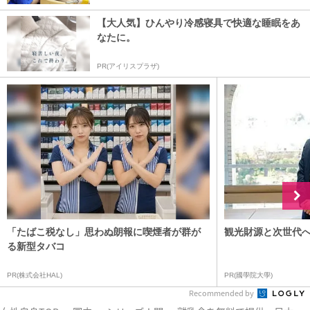
【大人気】ひんやり冷感寝具で快適な睡眠をあ
なたに。
PR(アイリスプラザ)
「たばこ税なし」思わぬ朗報に喫煙者が群が
観光財源と次世代
る新型タバコ
PR(株式会社HAL)
PR(國學院大學)
Recommended by