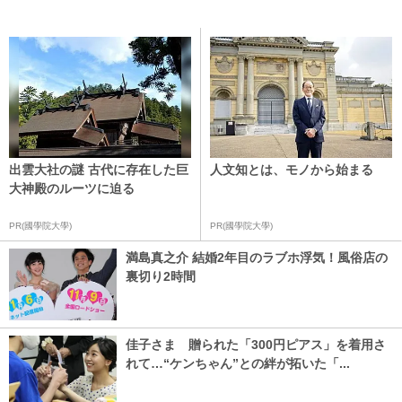
出雲大社の謎 古代に存在した巨
人文知とは、モノから始まる
大神殿のルーツに迫る
PR(國學院大學)
PR(國學院大學)
満島真之介 結婚2年目のラブホ浮気！風俗店の
裏切り2時間
佳子さま 贈られた「300円ピアス」を着用さ
れて…“ケンちゃん”との絆が拓いた「...