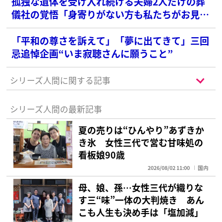
孤独な遺体を受け入れ続ける夫婦2人だけの葬
儀社の覚悟「身寄りがない方も私たちがお見送
りします」
「平和の尊さを訴えて」「夢に出てきて」三回
忌追悼企画“いま寂聴さんに願うこと”
シリーズ人間に関する記事
シリーズ人間の最新記事
夏の売りは“ひんやり”あずきか
き氷 女性三代で営む甘味処の
看板娘90歳
2026/08/02 11:00
国内
母、娘、孫…女性三代が織りな
す三“味”一体の大判焼き あん
こも人生も決め手は「塩加減」