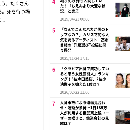
堀ちえみ 妹も入院してい
とう。たくさん
た！「ちえみより大変な状
る。死を待つ場
況」と実母
..
2019/04/23 00:00
「なんでこんなバカが国のト
ップなの？」カリスマ的な人
気を誇るアーティスト 高市
首相の“洋服選び”投稿に怒
り爆発
2025/11/24 17:15
「グラビア出身で成功してい
ると思う女性芸能人」ランキ
ング！3位今田美桜、2位小
池栄子を抑えた1位は？
2026/02/22 11:00
人身事故による運転見合わ
せ・遅延が多発…1日185万
人が利用する東武東上線ユー
ザーの嘆きと、鉄道会社の見
解は？