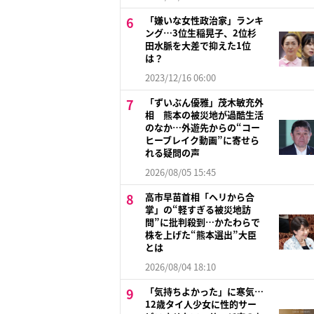
「嫌いな女性政治家」ランキ
ング…3位生稲晃子、2位杉
田水脈を大差で抑えた1位
は？
2023/12/16 06:00
「ずいぶん優雅」茂木敏充外
相 熊本の被災地が過酷生活
のなか…外遊先からの“コー
ヒーブレイク動画”に寄せら
れる疑問の声
2026/08/05 15:45
高市早苗首相「ヘリから合
掌」の“軽すぎる被災地訪
問”に批判殺到…かたわらで
株を上げた“熊本選出”大臣
とは
2026/08/04 18:10
「気持ちよかった」に寒気…
12歳タイ人少女に性的サー