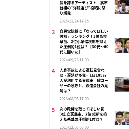
気を誇るアーティスト 高市
首相の“洋服選び”投稿に怒
り爆発
2025/11/24 17:15
自民党総裁に「なってほしい
候補」ランキング！3位高市
早苗、2位小泉進次郎を抑え
た圧倒的1位は？【30代〜60
代に聞いた】
2024/09/26 11:00
人身事故による運転見合わ
せ・遅延が多発…1日185万
人が利用する東武東上線ユー
ザーの嘆きと、鉄道会社の見
解は？
2026/08/05 17:00
次の政権を取ってほしい党
3位 立憲民主、2位 維新を抑
えた衝撃の圧倒的1位は？
2023/12/03 06:00