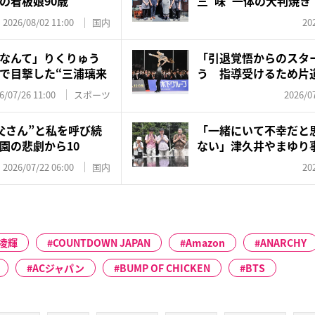
の看板娘90歳
三“味”一体の大判焼き
決め手は...
2026/08/02 11:00
国内
20
なんて」りくりゅう
「引退覚悟からのスタ
で目撃した“三浦璃来
う 指導受けるため片
復、...
6/07/26 11:00
スポーツ
2026/07
父さん”と私を呼び続
「一緒にいて不幸だと
園の悲劇から10
ない」津久井やまゆり事
設...
2026/07/22 06:00
国内
20
凌輝
COUNTDOWN JAPAN
Amazon
ANARCHY
ACジャパン
BUMP OF CHICKEN
BTS