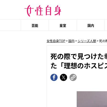
芸能
皇室
国内
女性自身TOP
>
国内
>
シリーズ人間
> 死
死の際で見つけた
た「理想のホスピ