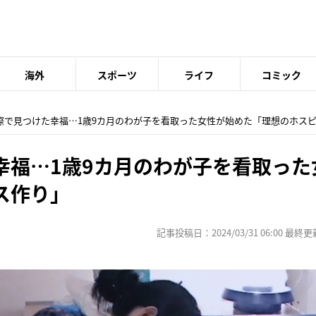
海外
スポーツ
ライフ
コミック
の際で見つけた幸福…1歳9カ月のわが子を看取った女性が始めた「理想のホス
幸福…1歳9カ月のわが子を看取った
ス作り」
記事投稿日：2024/03/31 06:00 最終更新日