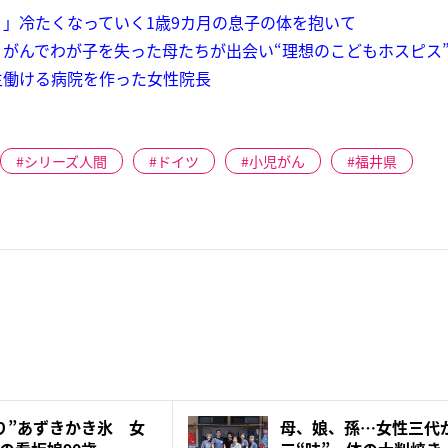
」冷たくなっていく1歳9カ月の息子の体を抱いて
がんでわが子を失った母たちが出会い“理想のこどもホスピス
生働ける病院を作った女性院長
シリーズ人間
ドイツ
小児がん
福井県
り”あずきかき氷 女
母、娘、孫…女性三代