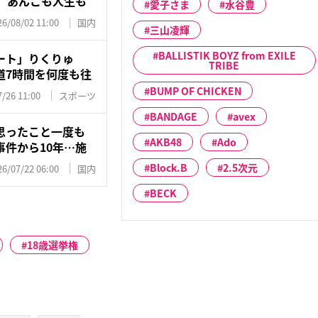
 あんこも人生も
愛子さま
水谷豊
26/08/02 11:00
国内
三山凌輝
BALLISTIK BOYZ from EXILE
ート」りくりゅ
TRIBE
道7時間を何度も往
BUMP OF CHICKEN
/26 11:00
スポーツ
BANDAGE
avex
思ったこと一度も
AKB48
Ado
件から10年…施
Block.B
2.5次元
26/07/22 06:00
国内
BECK
18歳選挙権