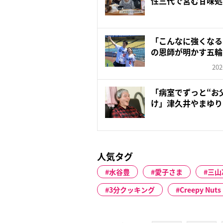
性三代で営む甘味処
「こんなに強くなる
の恩師が明かす五輪
の...
202
「病室でずっと“お
け」津久井やまゆり
年…...
人気タグ
水谷豊
愛子さま
三山
3分クッキング
Creepy Nuts