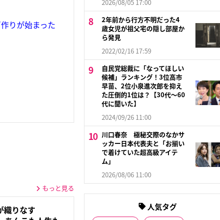
2026/08/05 17:00
2年前から行方不明だった4
”作りが始まった
歳女児が祖父宅の隠し部屋か
ら発見
2022/02/16 17:59
自民党総裁に「なってほしい
候補」ランキング！3位高市
早苗、2位小泉進次郎を抑え
た圧倒的1位は？【30代〜60
代に聞いた】
2024/09/26 11:00
川口春奈 極秘交際のなかサ
ッカー日本代表夫と「お揃い
で着けていた超高級アイテ
ム」
2026/08/06 11:00
もっと見る
人気タグ
が織りなす