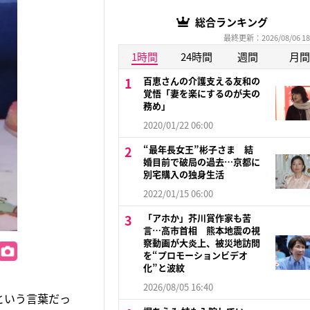
総合ランキング
最終更新：2026/08/06 18
1時間
24時間
週間
月間
百恵さんの介護支える友和の
覚悟「妻を楽にするのが夫の
務め」
2020/01/22 06:00
“最年長女王”彬子さま 結
婚目前で破局の過去…京都に
別宅購入の独身生活
2022/01/15 06:00
「アホか」芥川賞作家も苦
言…高市首相 熊本地震の視
察動画が大炎上、被災地訪問
を“プロモーションビデオ
化”と波紋
2026/08/05 16:40
という言葉だっ