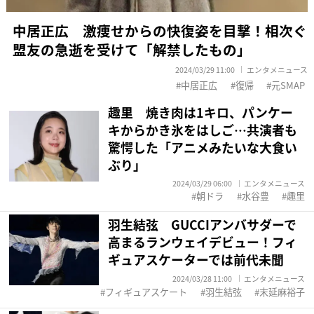
中居正広 激痩せからの快復姿を目撃！相次ぐ
盟友の急逝を受けて「解禁したもの」
2024/03/29 11:00
エンタメニュース
中居正広
復帰
元SMAP
趣里 焼き肉は1キロ、パンケー
キからかき氷をはしご…共演者も
驚愕した「アニメみたいな大食い
ぶり」
2024/03/29 06:00
エンタメニュース
朝ドラ
水谷豊
趣里
羽生結弦 GUCCIアンバサダーで
高まるランウェイデビュー！フィ
ギュアスケーターでは前代未聞
2024/03/28 11:00
エンタメニュース
フィギュアスケート
羽生結弦
末延麻裕子