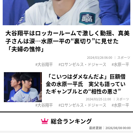
大谷翔平はロッカールームで激しく動揺、真美
子さんは涙…水原一平の“裏切り”に見せた
「夫婦の憔悴」
2024/03/26 06:00
スポーツ
大谷翔平
ロサンゼルス・ドジャース
水原一平
「こいつはダメなんだよ」巨額借
金の水原一平氏 実父も語ってい
たギャンブルとの“相性の悪さ”
2024/03/25 11:00
スポーツ
大谷翔平
ロサンゼルス・ドジャース
水原一平
総合ランキング
最終更新：2026/08/08 00:00