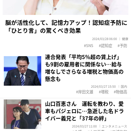
脳が活性化して、記憶力アップ！認知症予防に
「ひとり言」の驚くべき効果
2024/03/28 06:00
健康
SNS
認知症
予防
連合発表「平均5％超の賃上げ」
も9割の雇用者に関係ない…給与
増なしでさらなる増税と物価高の
懸念も
2024/03/27 15:50
国内
岸田文雄
増税
物価高
山口百恵さん 運転を教わり、愛
車もパジェロに…急逝した名ドラ
イバー義兄と「37年の絆」
2024/03/27 11:00
エンタメニュース