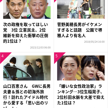
菅野美穂長男がイケメン
次の政権を取ってほしい
すぎると話題 公園で堺
党 3位 立憲民主、2位
雅人より有名人
維新を抑えた衝撃の圧倒
的1位は？
2018/05/24 16:00
2023/12/03 06:00
4
5
山口百恵さん GWに長男
「嫌いな女性政治家」ラ
夫妻＆孫との初海外旅
ンキング…3位生稲晃子、
行！訪れたアイドル時代
2位杉田水脈を大差で抑え
から愛する「思い出のリ
た1位は？