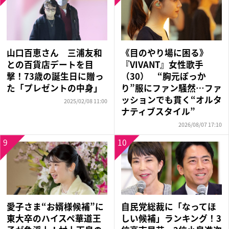
山口百恵さん 三浦友和
《目のやり場に困る》
との百貨店デートを目
『VIVANT』女性歌手
撃！73歳の誕生日に贈っ
（30） “胸元ぽっか
た「プレゼントの中身」
り”服にファン騒然…ファ
ッションでも貫く“オルタ
2025/02/08 11:00
ナティブスタイル”
2026/08/07 17:10
9
10
愛子さま“お婿様候補”に
自民党総裁に「なってほ
東大卒のハイスペ華道王
しい候補」ランキング！3