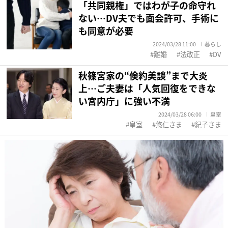
「共同親権」ではわが子の命守れ
ない…DV夫でも面会許可、手術に
も同意が必要
2024/03/28 11:00
暮らし
離婚
法改正
DV
秋篠宮家の“倹約美談”まで大炎
上…ご夫妻は「人気回復をできな
い宮内庁」に強い不満
2024/03/28 06:00
皇室
皇室
悠仁さま
紀子さま