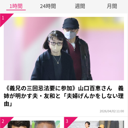
1時間
24時間
週間
月間
1
《義兄の三回忌法要に参加》山口百恵さん 義
姉が明かす夫・友和と「夫婦げんかをしない理
由」
2026/04/02 11:00
2
3