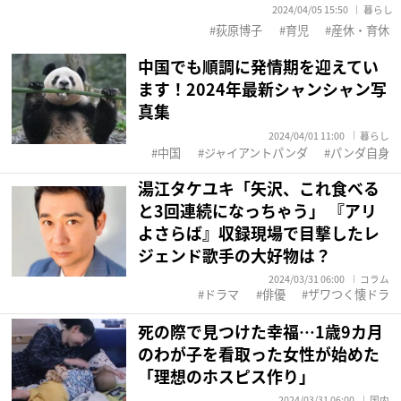
2024/04/05 15:50
暮らし
荻原博子
育児
産休・育休
中国でも順調に発情期を迎えてい
ます！2024年最新シャンシャン写
真集
2024/04/01 11:00
暮らし
中国
ジャイアントパンダ
パンダ自身
湯江タケユキ「矢沢、これ食べる
と3回連続になっちゃう」 『アリ
よさらば』収録現場で目撃したレ
ジェンド歌手の大好物は？
2024/03/31 06:00
コラム
ドラマ
俳優
ザワつく懐ドラ
死の際で見つけた幸福…1歳9カ月
のわが子を看取った女性が始めた
「理想のホスピス作り」
2024/03/31 06:00
国内