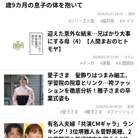
歳9カ月の息子の体を抱いて
2024/03/31 06:00
国内
シリーズ人間
福井県
ドイツ
迎えた意外な結末…兄ばかり大事
にする母（4）【人間まおのヒト
モヤ】
2024/03/30 11:00
コラム
マンガ
連載
人間関係
愛子さま 髪飾りはつまみ細工、
学習院の院章とリンク…袴ファッ
ションを徹底分析！雅子さまの卒
業式姿も
2024/03/30 06:00
皇室
愛子さま
雅子さま
ファッション
有名人夫婦「共演CMギャラ」ラン
キング！3位堺雅人＆菅野美穂、2