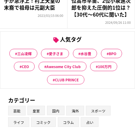
子が急浮上！村上天皇の
位高市早苗、2位小泉進次
末裔で祖母は元副大臣
郎を抑えた圧倒的1位は？
【30代〜60代に聞いた】
2023/03/15 06:00
2024/09/26 11:00
人気タグ
三山凌輝
愛子さま
水谷豊
BPO
CEO
Awesome City Club
100万円
CLUB PRINCE
カテゴリー
芸能
皇室
国内
海外
スポーツ
ライフ
コミック
コラム
占い