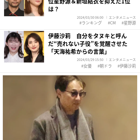
位星野源＆新垣結衣を抑えた1位
は？
2024/03/30 06:00
エンタメニュース
ランキング
CM
星野源
伊藤沙莉 自分をタヌキと呼ん
だ“売れない子役”を覚醒させた
「天海祐希からの言葉」
2024/03/29 15:50
エンタメニュース
女優
朝ドラ
伊藤沙莉