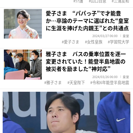
介護
山口百恵
三浦友和
愛子さま “パパっ子”で才能豊
か…卒論のテーマに選ばれた“皇室
に生涯を捧げた内親王”との共通点
2024/03/27 06:00
皇室
愛子さま
女性皇族
学習院大学
雅子さま バスの乗車位置を逐一
変更されていた！能登半島地震の
被災者を励ました“神対応”
2024/03/26 06:00
皇室
雅子さま
天皇陛下
令和6年能登半島地震