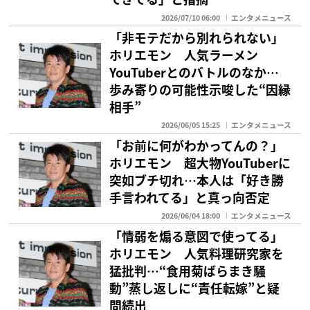
2026/07/10 06:00
エンタメニュース
「非モテだから別れられない」
ホリエモン 人気ラーメン
YouTuberとのバトルのなか…
歩み寄りの可能性示唆した“因縁
相手”
2026/06/05 15:25
エンタメニュース
「お前に何がわかってんの？」
ホリエモン 超大物YouTuberに
突如ブチ切れ…本人は「好き勝
手言われてる」と真っ向否定
2026/06/04 18:00
エンタメニュース
「情弱を煽る意図で使ってる」
ホリエモン 人気料理研究家を
猛批判…“食用菊ばらまき騒
動”蒸し返しに“責任転嫁”と疑
問続出