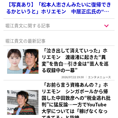
【写真あり】「松本人志さんみたいに復帰でき
るかというと」ホリエモン 中居正広氏の“性
暴力反論”に私見
堀江貴文に関する記事
堀江貴文の最新記事
「泣き出して消えていった」ホ
リエモン 渡邊渚に起きた“異
変”を告白…引き金は“芸人を巡
る収録中の一幕”
2026/07/22 19:30
エンタメニュース
「お前ら言う資格あんの？」ホ
リエモン シンガポールから帰
国した中田敦彦への“税金逃れ批
判”に猛反論…一方でYouTube
大学については「稼げなくなっ
てきてる」と指摘