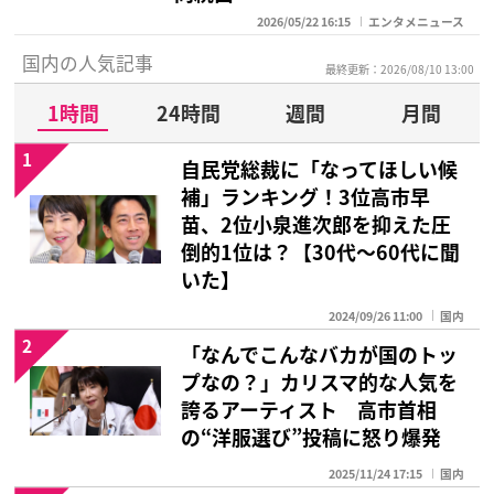
2026/05/22 16:15
エンタメニュース
国内の人気記事
最終更新：2026/08/10 13:00
1時間
24時間
週間
月間
1
自民党総裁に「なってほしい候
補」ランキング！3位高市早
苗、2位小泉進次郎を抑えた圧
倒的1位は？【30代〜60代に聞
いた】
2024/09/26 11:00
国内
2
「なんでこんなバカが国のトッ
プなの？」カリスマ的な人気を
誇るアーティスト 高市首相
の“洋服選び”投稿に怒り爆発
2025/11/24 17:15
国内