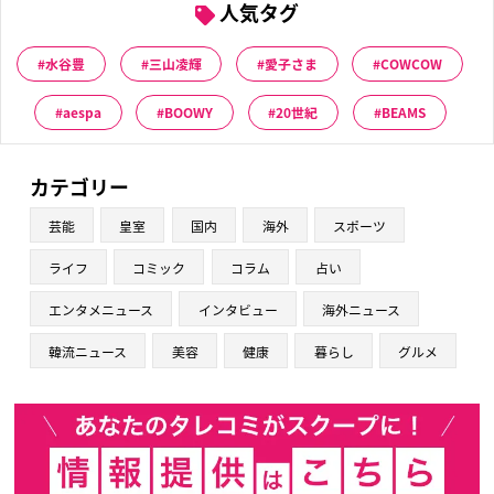
人気タグ
水谷豊
三山凌輝
愛子さま
COWCOW
aespa
BOOWY
20世紀
BEAMS
カテゴリー
芸能
皇室
国内
海外
スポーツ
ライフ
コミック
コラム
占い
エンタメニュース
インタビュー
海外ニュース
韓流ニュース
美容
健康
暮らし
グルメ