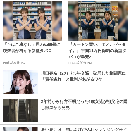
「たばこ税なし」思わぬ朗報に
『カートン買い、ダメ。ゼッタ
喫煙者が群がる新型タバコ
イ。』年間11万円節約の新型タ
バコが爆売れ
PR(株式会社HAL)
PR(株式会社HAL)
川口春奈（29）と5年交際→破局した格闘家に
「責任逃れ」と批判があがるワケ
2年前から行方不明だった4歳女児が祖父宅の隠
し部屋から発見
暑い夏には「潤いを呼び込むクレンジングオイ