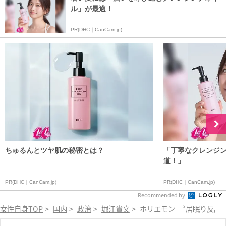
ル」が最適！
PR(DHC｜CanCam.jp)
ちゅるんとツヤ肌の秘密とは？
「丁寧なクレンジ
道！」
PR(DHC｜CanCam.jp)
PR(DHC｜CanCam.jp)
Recommended by
女性自身TOP
>
国内
>
政治
>
堀江貴文
>
ホリエモン “居眠り反論