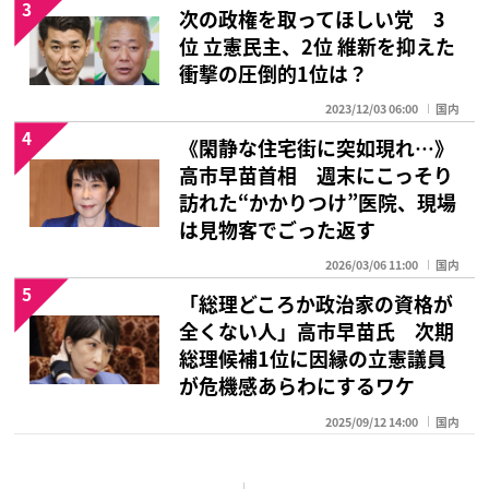
3
次の政権を取ってほしい党 3
位 立憲民主、2位 維新を抑えた
衝撃の圧倒的1位は？
2023/12/03 06:00
国内
4
《閑静な住宅街に突如現れ…》
高市早苗首相 週末にこっそり
訪れた“かかりつけ”医院、現場
は見物客でごった返す
2026/03/06 11:00
国内
5
「総理どころか政治家の資格が
全くない人」高市早苗氏 次期
総理候補1位に因縁の立憲議員
が危機感あらわにするワケ
2025/09/12 14:00
国内