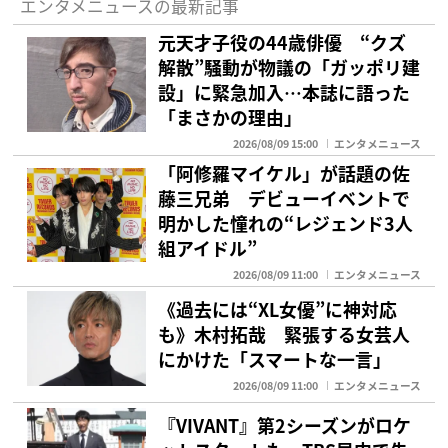
エンタメニュースの最新記事
元天才子役の44歳俳優 “クズ
解散”騒動が物議の「ガッポリ建
設」に緊急加入…本誌に語った
「まさかの理由」
2026/08/09 15:00
エンタメニュース
「阿修羅マイケル」が話題の佐
藤三兄弟 デビューイベントで
明かした憧れの“レジェンド3人
組アイドル”
2026/08/09 11:00
エンタメニュース
《過去には“XL女優”に神対応
も》木村拓哉 緊張する女芸人
にかけた「スマートな一言」
2026/08/09 11:00
エンタメニュース
『VIVANT』第2シーズンがロケ