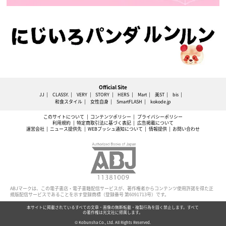
Official Site
JJ
CLASSY.
VERY
STORY
HERS
Mart
美ST
bis
和食スタイル
女性自身
SmartFLASH
kokode.jp
このサイトについて
コンテンツポリシー
プライバシーポリシー
利用規約
特定商取引法に基づく表記
広告掲載について
運営会社
ニュース提供先
WEBプッシュ通知について
情報提供
お問い合わせ
ABJマークは、この電子書店・電子書籍配信サービスが、著作権者からコンテンツ使用許諾を得た正
規版配信サービスであることを示す登録商標（登録番号 第6091713号）です。
本サイトに掲載されているすべての文章・画像の無断転載・複製行為を固く禁止します。すべて
の著作権は光文社に帰属します。
© Kobunsha Co., Ltd. All Rights Reserved.