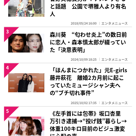
と話題 公園で堺雅人より有名
人
2018/05/24 16:00
エンタメニュース
3
森川葵 “匂わせ炎上”の数日前
に恋人・森本慎太郎が綴ってい
た「決意表明」
2024/10/09 18:25
エンタメニュース
4
「ほんまにつかれた」元E-girls
藤井萩花 離婚2カ月前に起こ
っていたミュージシャン夫へ
の“ブチ切れ事件”
2025/10/02 17:35
エンタメニュース
5
《左手首には包帯》坂口杏里
万引き逮捕→“投げ銭”暮らし→
体重100キロ目前のビジュ激変