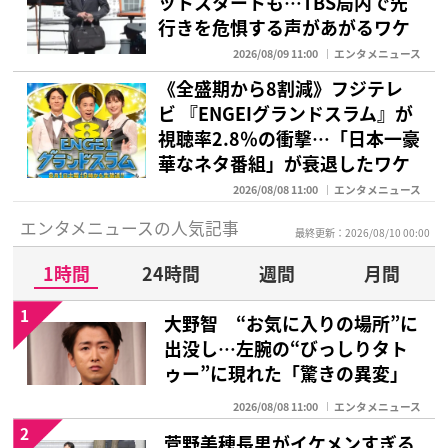
ットスタートも…TBS局内で先
行きを危惧する声があがるワケ
2026/08/09 11:00
エンタメニュース
《全盛期から8割減》フジテレ
ビ 『ENGEIグランドスラム』が
視聴率2.8％の衝撃…「日本一豪
華なネタ番組」が衰退したワケ
2026/08/08 11:00
エンタメニュース
エンタメニュースの人気記事
最終更新：2026/08/10 00:00
1時間
24時間
週間
月間
1
大野智 “お気に入りの場所”に
出没し…左腕の“びっしりタト
ゥー”に現れた「驚きの異変」
2026/08/08 11:00
エンタメニュース
2
菅野美穂長男がイケメンすぎる