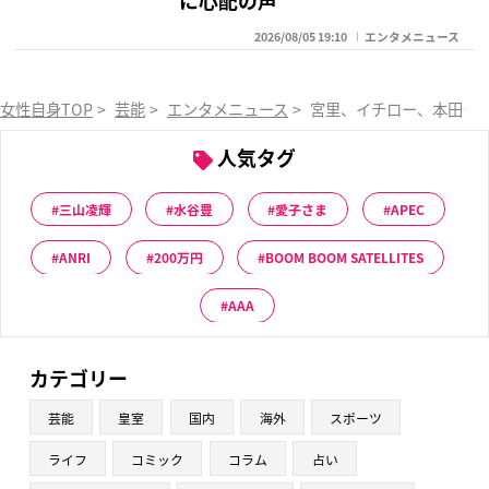
に心配の声
2026/08/05 19:10
エンタメニュース
女性自身TOP
>
芸能
>
エンタメニュース
>
宮里、イチロー、本田…
人気タグ
三山凌輝
水谷豊
愛子さま
APEC
ANRI
200万円
BOOM BOOM SATELLITES
AAA
カテゴリー
芸能
皇室
国内
海外
スポーツ
ライフ
コミック
コラム
占い