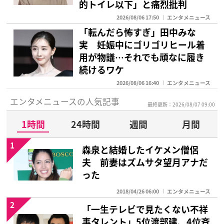
的トイレ以下」と痛烈批判
2026/08/06 17:50
エンタメニュース
「転んだら怖すぎ」田中みな
実 妊娠中にゴリゴリヒール着
用が物議…それでも頑なに履き
続けるワケ
2026/08/06 16:40
エンタメニュース
エンタメニュースの人気記事
最終更新：2026/08/07 09:00
1時間
24時間
週間
月間
1
森泉と結婚したイケメン僧侶
夫 前妻はズムサタ望月アナだ
った
2018/04/26 06:00
エンタメニュース
2
「一生テレビで見たくない不祥
事タレント」5位渡部建、4位斉