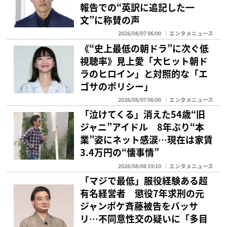
報告での“英訳に追記した一
文”に称賛の声
2026/08/07 06:00
エンタメニュース
《“史上最低の朝ドラ”に次ぐ低
視聴率》見上愛「大ヒット朝ド
ラのヒロイン」と対照的な「エ
ゴサのポリシー」
2026/08/07 06:00
エンタメニュース
「泣けてくる」消えた54歳“旧
ジャニ”アイドル 8年ぶり“本
業”姿にネット感涙…現在は家賃
3.4万円の“懐事情”
2026/08/06 19:10
エンタメニュース
「マジで最低」服役経験ある超
有名経営者 懲役7年求刑の元
ジャンポケ斉藤被告をバッサ
リ…不同意性交の疑いに「多目