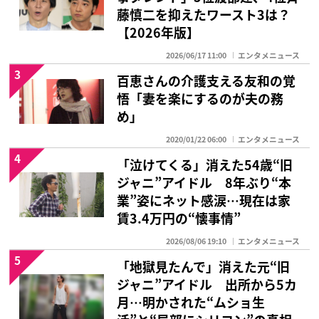
藤慎二を抑えたワースト3は？
【2026年版】
2026/06/17 11:00
エンタメニュース
3
百恵さんの介護支える友和の覚
悟「妻を楽にするのが夫の務
め」
2020/01/22 06:00
エンタメニュース
4
「泣けてくる」消えた54歳“旧
ジャニ”アイドル 8年ぶり“本
業”姿にネット感涙…現在は家
賃3.4万円の“懐事情”
2026/08/06 19:10
エンタメニュース
5
「地獄見たんで」消えた元“旧
ジャニ”アイドル 出所から5カ
月…明かされた“ムショ生