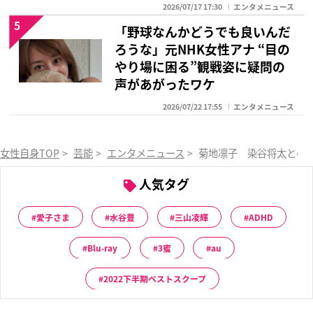
2026/07/17 17:30
エンタメニュース
5
「野球なんかどうでも良いんだ
ろうな」元NHK女性アナ “目の
やり場に困る”観戦姿に疑問の
声があがったワケ
2026/07/22 17:55
エンタメニュース
女性自身TOP
>
芸能
>
エンタメニュース
>
菊地凛子 染谷将太との“
人気タグ
愛子さま
水谷豊
三山凌輝
ADHD
Blu-ray
3蜜
au
2022下半期ベストスクープ