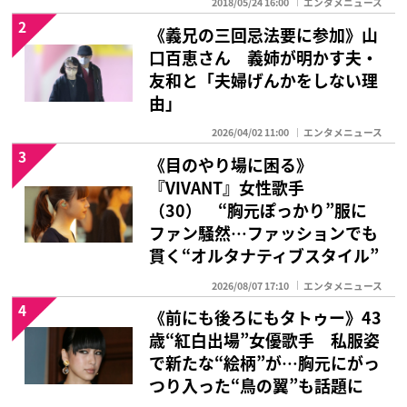
2018/05/24 16:00
エンタメニュース
2
《義兄の三回忌法要に参加》山
口百恵さん 義姉が明かす夫・
友和と「夫婦げんかをしない理
由」
2026/04/02 11:00
エンタメニュース
3
《目のやり場に困る》
『VIVANT』女性歌手
（30） “胸元ぽっかり”服に
ファン騒然…ファッションでも
貫く“オルタナティブスタイル”
2026/08/07 17:10
エンタメニュース
4
《前にも後ろにもタトゥー》43
歳“紅白出場”女優歌手 私服姿
で新たな“絵柄”が…胸元にがっ
つり入った“鳥の翼”も話題に