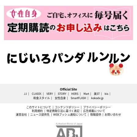
Official Site
JJ
CLASSY.
VERY
STORY
HERS
Mart
美ST
bis
和食スタイル
女性自身
SmartFLASH
kokode.jp
このサイトについて
コンテンツポリシー
プライバシーポリシー
利用規約
特定商取引法に基づく表記
広告掲載について
運営会社
ニュース提供先
WEBプッシュ通知について
情報提供
お問い合わせ