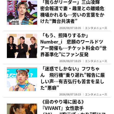
「我らがリーダー」三山凌輝
密会報道で妻・趣里との離婚危
機囁かれるも…労いの言葉をか
けた“舞台共演者”
2026/08/07 18:35
エンタメニュース
「もう、担降りするか」
Number_i 悲願のワールドツ
アー開催も…チケット料金の“世
界基準化”にファン反発
2026/08/07 18:25
エンタメニュース
「迷惑でしかない」フワちゃ
ん 飛行機“乗り遅れ”報告に厳
しい声…有吉弘行も苦言を呈し
た“悪癖”
2026/08/07 18:15
エンタメニュース
《目のやり場に困る》
『VIVANT』女性歌手