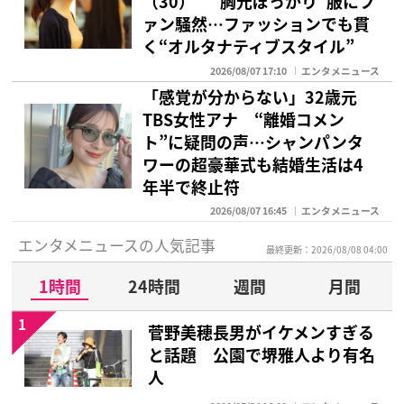
（30） “胸元ぽっかり”服にフ
ァン騒然…ファッションでも貫
く“オルタナティブスタイル”
2026/08/07 17:10
エンタメニュース
「感覚が分からない」32歳元
TBS女性アナ “離婚コメン
ト”に疑問の声…シャンパンタ
ワーの超豪華式も結婚生活は4
年半で終止符
2026/08/07 16:45
エンタメニュース
エンタメニュースの人気記事
最終更新：2026/08/08 04:00
1時間
24時間
週間
月間
1
菅野美穂長男がイケメンすぎる
と話題 公園で堺雅人より有名
人