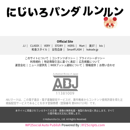
Official Site
JJ
CLASSY.
VERY
STORY
HERS
Mart
美ST
bis
和食スタイル
女性自身
SmartFLASH
kokode.jp
このサイトについて
コンテンツポリシー
プライバシーポリシー
利用規約
特定商取引法に基づく表記
広告掲載について
運営会社
ニュース提供先
WEBプッシュ通知について
情報提供
お問い合わせ
ABJマークは、この電子書店・電子書籍配信サービスが、著作権者からコンテンツ使用許諾を得た正
規版配信サービスであることを示す登録商標（登録番号 第6091713号）です。
本サイトに掲載されているすべての文章・画像の無断転載・複製行為を固く禁止します。すべて
の著作権は光文社に帰属します。
© Kobunsha Co., Ltd. All Rights Reserved.
WP2Social Auto Publish
Powered By :
XYZScripts.com