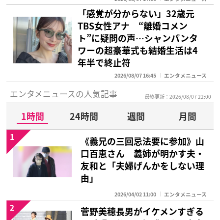
「感覚が分からない」32歳元
TBS女性アナ “離婚コメン
ト”に疑問の声…シャンパンタ
ワーの超豪華式も結婚生活は4
年半で終止符
2026/08/07 16:45
エンタメニュース
エンタメニュースの人気記事
最終更新：2026/08/07 22:00
1時間
24時間
週間
月間
1
《義兄の三回忌法要に参加》山
口百恵さん 義姉が明かす夫・
友和と「夫婦げんかをしない理
由」
2026/04/02 11:00
エンタメニュース
2
菅野美穂長男がイケメンすぎる