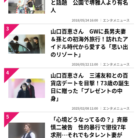
と話題 公園で堺雅人より有名
人
2018/05/24 16:00
エンタメニュース
3
山口百恵さん GWに長男夫妻
＆孫との初海外旅行！訪れたア
イドル時代から愛する「思い出
のリゾート」
2026/05/22 11:00
エンタメニュース
4
山口百恵さん 三浦友和との百
貨店デートを目撃！73歳の誕生
日に贈った「プレゼントの中
身」
2025/02/08 11:00
エンタメニュース
5
「心境どうなってるの？」斉藤
慎二被告 性的暴行で懲役7年
求刑…それでもタレント妻が