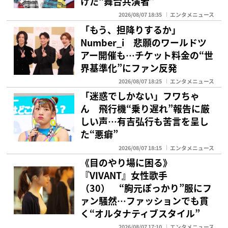
けた“舞台共演者”
2026/08/07 18:35
エンタメニュース
「もう、担降りするか」
Number_i 悲願のワールドツ
アー開催も…チケット料金の“世
界基準化”にファン反発
2026/08/07 18:25
エンタメニュース
「迷惑でしかない」フワちゃ
ん 飛行機“乗り遅れ”報告に厳
しい声…有吉弘行も苦言を呈し
た“悪癖”
2026/08/07 18:15
エンタメニュース
《目のやり場に困る》
『VIVANT』女性歌手
（30） “胸元ぽっかり”服にフ
ァン騒然…ファッションでも貫
く“オルタナティブスタイル”
2026/08/07 17:10
エンタメニュース