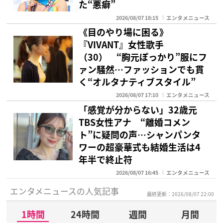
た“悪癖”
2026/08/07 18:15
エンタメニュース
《目のやり場に困る》
『VIVANT』女性歌手
（30） “胸元ぽっかり”服にフ
ァン騒然…ファッションでも貫
く“オルタナティブスタイル”
2026/08/07 17:10
エンタメニュース
「感覚が分からない」32歳元
TBS女性アナ “離婚コメン
ト”に疑問の声…シャンパンタ
ワーの超豪華式も結婚生活は4
年半で終止符
2026/08/07 16:45
エンタメニュース
エンタメニュースの人気記事
最終更新：2026/08/07 22:00
1時間
24時間
週間
月間