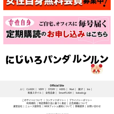
Official Site
JJ
CLASSY.
VERY
STORY
HERS
Mart
美ST
bis
和食スタイル
女性自身
SmartFLASH
kokode.jp
このサイトについて
コンテンツポリシー
プライバシーポリシー
利用規約
特定商取引法に基づく表記
広告掲載について
運営会社
ニュース提供先
WEBプッシュ通知について
情報提供
お問い合わせ