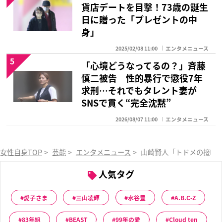
貨店デートを目撃！73歳の誕生
日に贈った「プレゼントの中
身」
2025/02/08 11:00
エンタメニュース
5
「心境どうなってるの？」斉藤
慎二被告 性的暴行で懲役7年
求刑…それでもタレント妻が
SNSで貫く“完全沈黙”
2026/08/07 11:00
エンタメニュース
女性自身TOP
>
芸能
>
エンタメニュース
>
山崎賢人「トドメの接吻
人気タグ
愛子さま
三山凌輝
水谷豊
A.B.C-Z
83年組
BEAST
99年の愛
Cloud ten