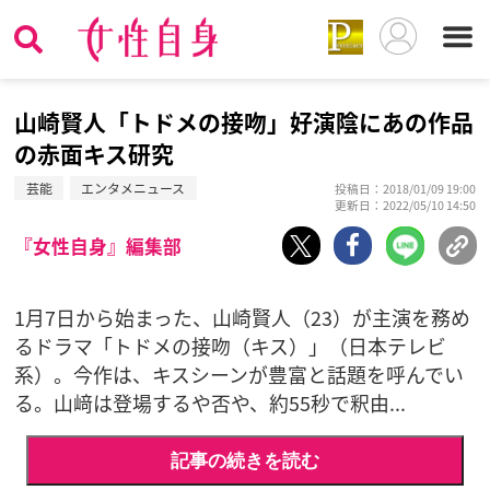
山崎賢人「トドメの接吻」好演陰にあの作品
の赤面キス研究
芸能
エンタメニュース
投稿日：2018/01/09 19:00
更新日：2022/05/10 14:50
『女性自身』編集部
1月7日から始まった、山崎賢人（23）が主演を務め
るドラマ「トドメの接吻（キス）」（日本テレビ
系）。今作は、キスシーンが豊富と話題を呼んでい
る。山﨑は登場するや否や、約55秒で釈由...
記事の続きを読む