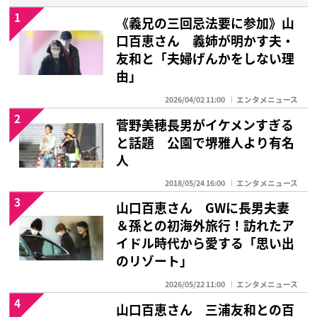
1
《義兄の三回忌法要に参加》山
口百恵さん 義姉が明かす夫・
友和と「夫婦げんかをしない理
由」
2026/04/02 11:00
エンタメニュース
2
菅野美穂長男がイケメンすぎる
と話題 公園で堺雅人より有名
人
2018/05/24 16:00
エンタメニュース
3
山口百恵さん GWに長男夫妻
＆孫との初海外旅行！訪れたア
イドル時代から愛する「思い出
のリゾート」
2026/05/22 11:00
エンタメニュース
4
山口百恵さん 三浦友和との百