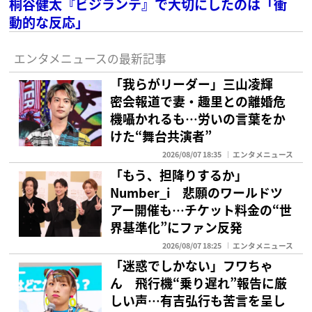
桐谷健太『ビジランテ』で大切にしたのは「衝
動的な反応」
エンタメニュースの最新記事
「我らがリーダー」三山凌輝
密会報道で妻・趣里との離婚危
機囁かれるも…労いの言葉をか
けた“舞台共演者”
2026/08/07 18:35
エンタメニュース
「もう、担降りするか」
Number_i 悲願のワールドツ
アー開催も…チケット料金の“世
界基準化”にファン反発
2026/08/07 18:25
エンタメニュース
「迷惑でしかない」フワちゃ
ん 飛行機“乗り遅れ”報告に厳
しい声…有吉弘行も苦言を呈し