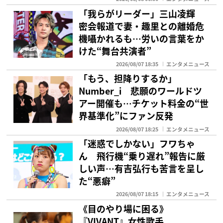
「我らがリーダー」三山凌輝
密会報道で妻・趣里との離婚危
機囁かれるも…労いの言葉をか
けた“舞台共演者”
2026/08/07 18:35
エンタメニュース
「もう、担降りするか」
Number_i 悲願のワールドツ
アー開催も…チケット料金の“世
界基準化”にファン反発
2026/08/07 18:25
エンタメニュース
「迷惑でしかない」フワちゃ
ん 飛行機“乗り遅れ”報告に厳
しい声…有吉弘行も苦言を呈し
た“悪癖”
2026/08/07 18:15
エンタメニュース
《目のやり場に困る》
『VIVANT』女性歌手