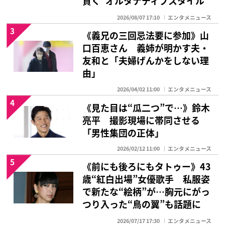
貫く“オルタナティブスタイル”
2026/08/07 17:10
エンタメニュース
3
《義兄の三回忌法要に参加》山
口百恵さん 義姉が明かす夫・
友和と「夫婦げんかをしない理
由」
2026/04/02 11:00
エンタメニュース
4
《見た目は“瓜二つ”で…》鈴木
亮平 撮影現場に帯同させる
「男性集団の正体」
2026/02/12 11:00
エンタメニュース
5
《前にも後ろにもタトゥー》43
歳“紅白出場”女優歌手 私服姿
で新たな“絵柄”が…胸元にがっ
つり入った“鳥の翼”も話題に
2026/07/17 17:30
エンタメニュース