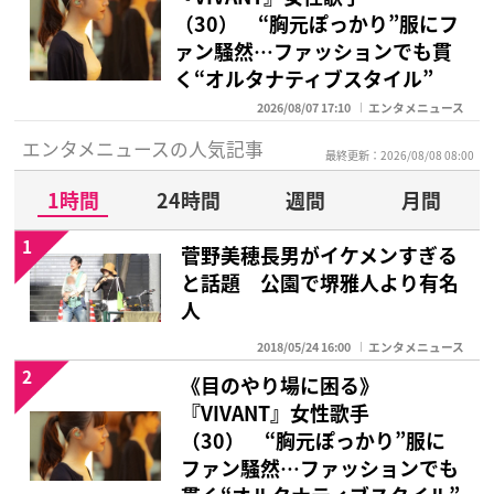
（30） “胸元ぽっかり”服にフ
ァン騒然…ファッションでも貫
く“オルタナティブスタイル”
2026/08/07 17:10
エンタメニュース
エンタメニュースの人気記事
最終更新：2026/08/08 08:00
1時間
24時間
週間
月間
1
菅野美穂長男がイケメンすぎる
と話題 公園で堺雅人より有名
人
2018/05/24 16:00
エンタメニュース
2
《目のやり場に困る》
『VIVANT』女性歌手
（30） “胸元ぽっかり”服に
ファン騒然…ファッションでも