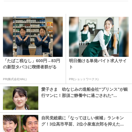
「たばこ税なし」600円→83円
明日働ける単発バイト求人サイ
の新型タバコに喫煙者群がる
ト
PR(株式会社HAL)
PR(ショットワークス)
愛子さま 幼なじみの造船会社“プリンス”が銀
行マンに！那須ご静養中に過ごされた“...
自民党総裁に「なってほしい候補」ランキン
グ！3位高市早苗、2位小泉進次郎を抑えた...