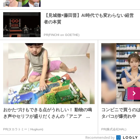
【見城徹×藤田晋】AI時代でも変わらない経営
者の本質
PR(FINCHI on GOETHE)
おかたづけもできる点がうれしい！ 動物の鳴
コンビニで買うの
き声やセリフが盛りだくさんの「アニア ...
タバコが爆売れ中
PR(タカラトミー｜Hugkum)
PR(株式会社HAL)
Recommended by