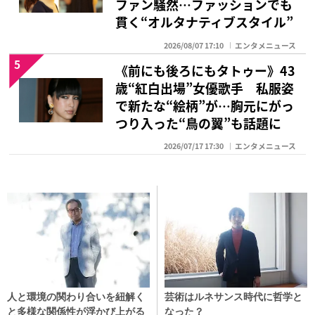
ファン騒然…ファッションでも
貫く“オルタナティブスタイル”
2026/08/07 17:10
エンタメニュース
5
《前にも後ろにもタトゥー》43
歳“紅白出場”女優歌手 私服姿
で新たな“絵柄”が…胸元にがっ
つり入った“鳥の翼”も話題に
2026/07/17 17:30
エンタメニュース
人と環境の関わり合いを紐解く
芸術はルネサンス時代に哲学と
と多様な関係性が浮かび上がる
なった？