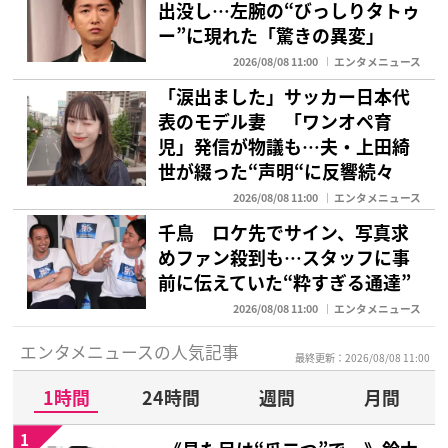
出没し…左腕の“びっしりタトゥ
ー”に現れた「驚きの異変」
2026/08/08 11:00
エンタメニュース
「涙出ました」サッカー日本代
表のモデル妻 「ワンオペ育
児」発信が物議も…夫・上田綺
世が綴った“声明“に反響続々
2026/08/08 11:00
エンタメニュース
千鳥 ロケ先でサイン、写真求
めファン殺到も…スタッフに事
前に伝えていた“粋すぎる通達”
2026/08/08 11:00
エンタメニュース
エンタメニュースの人気記事
最終更新：2026/08/08 11:00
1時間
24時間
週間
月間
1
《見た目は“瓜二つ”で…》鈴木