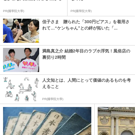
PR(國學院大學)
PR(國學院大學)
佳子さま 贈られた「300円ピアス」を着用さ
れて…“ケンちゃん”との絆が拓いた「...
満島真之介 結婚2年目のラブホ浮気！風俗店の
裏切り2時間
人文知とは、人間にとって価値のあるものを考
えること
PR(國學院大學)