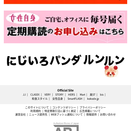
Official Site
JJ
CLASSY.
VERY
STORY
HERS
Mart
美ST
bis
和食スタイル
女性自身
SmartFLASH
kokode.jp
このサイトについて
コンテンツポリシー
プライバシーポリシー
利用規約
特定商取引法に基づく表記
広告掲載について
運営会社
ニュース提供先
WEBプッシュ通知について
情報提供
お問い合わせ