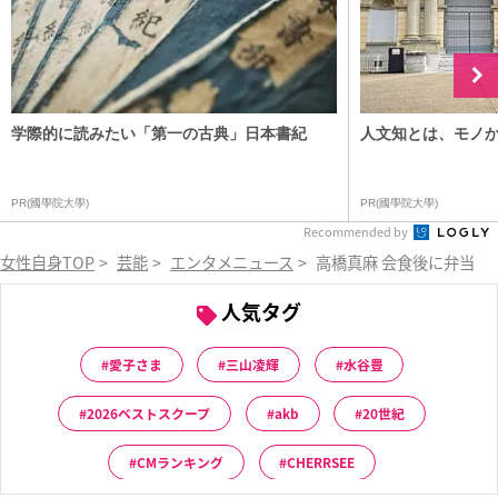
学際的に読みたい「第一の古典」日本書紀
人文知とは、モノ
PR(國學院大學)
PR(國學院大學)
Recommended by
女性自身TOP
>
芸能
>
エンタメニュース
>
高橋真麻 会食後に弁当注
人気タグ
愛子さま
三山凌輝
水谷豊
2026ベストスクープ
akb
20世紀
CMランキング
CHERRSEE