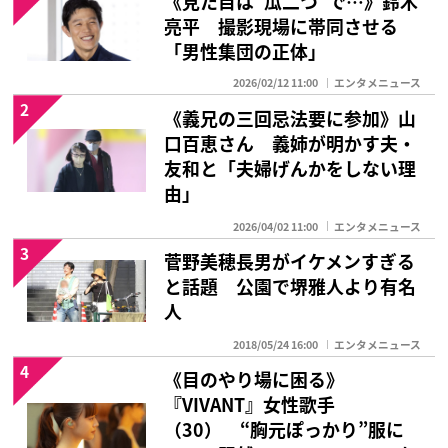
亮平 撮影現場に帯同させる
「男性集団の正体」
2026/02/12 11:00
エンタメニュース
2
《義兄の三回忌法要に参加》山
口百恵さん 義姉が明かす夫・
友和と「夫婦げんかをしない理
由」
2026/04/02 11:00
エンタメニュース
3
菅野美穂長男がイケメンすぎる
と話題 公園で堺雅人より有名
人
2018/05/24 16:00
エンタメニュース
4
《目のやり場に困る》
『VIVANT』女性歌手
（30） “胸元ぽっかり”服に