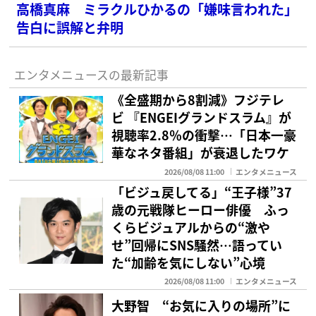
高橋真麻 ミラクルひかるの「嫌味言われた」
告白に誤解と弁明
エンタメニュースの最新記事
《全盛期から8割減》フジテレ
ビ 『ENGEIグランドスラム』が
視聴率2.8％の衝撃…「日本一豪
華なネタ番組」が衰退したワケ
2026/08/08 11:00
エンタメニュース
「ビジュ戻してる」“王子様”37
歳の元戦隊ヒーロー俳優 ふっ
くらビジュアルからの“激や
せ”回帰にSNS騒然…語ってい
た“加齢を気にしない”心境
2026/08/08 11:00
エンタメニュース
大野智 “お気に入りの場所”に