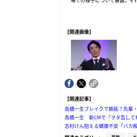
場での様子について暴露。それ
【関連画像】
【関連記事】
高橋一生ブレイクで嫉妬？先輩
高橋一生 新CMで「ヲタ芸して
志村けん抱える健康不安「バカ