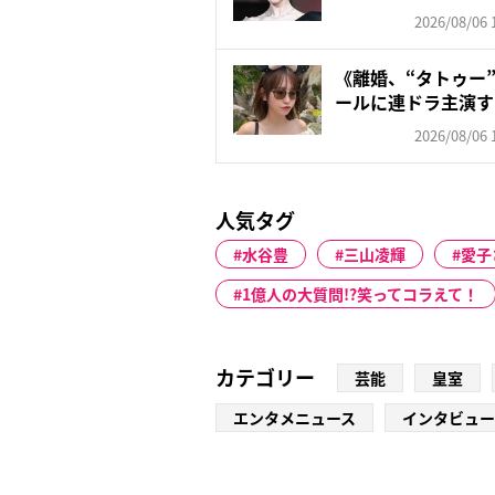
頑な...
2026/08/06 
《離婚、“タトゥー
ールに連ドラ主演す
朝...
2026/08/06 
人気タグ
水谷豊
三山凌輝
愛子
1億人の大質問!?笑ってコラえて！
カテゴリー
芸能
皇室
エンタメニュース
インタビュー