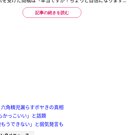
を受けた高橋は「本当ですか？ちょっと自信になります...
記事の続きを読む
・六角精児漏らすボヤきの真相
もかっこいい」と話題
殿もうできない」と弱気発言も