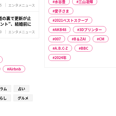
水谷豊
三山凌輝
5
エンタメニュース
愛子さま
道の裏で更新が止
2021ベストスクープ
ント”、結婚前に
AKB48
3Dプリンター
0
エンタメニュース
007
B＆ZAI
CM
A.B.C-Z
BBC
2024年
Airbnb
ラム
占い
らし
グルメ