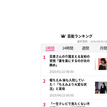
芸能ランキング
最終更新：2026/08/06 23
1時間
24時間
週間
月間
百恵さんの介護支える友和の
覚悟「妻を楽にするのが夫の
務め」
2020/01/22 06:00
堀ちえみ 妹も入院してい
た！「ちえみより大変な状
況」と実母
2019/04/23 00:00
「一生テレビで見たくない不