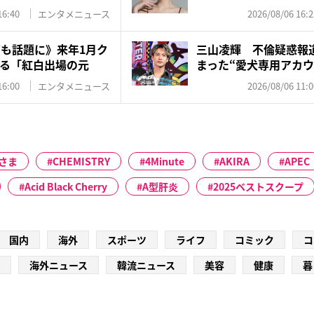
応…...
16:40
エンタメニュース
2026/08/06 16:2
”も話題に》来年1月ク
三山凌輝 不倫疑惑報
る「紅白出場の元
まった“愛犬専用アカウ
飼...
16:00
エンタメニュース
2026/08/06 11:0
さま
CHEMISTRY
4Minute
AKIRA
APEC
Acid Black Cherry
A型肝炎
2025ベストスクープ
国内
海外
スポーツ
ライフ
コミック
コ
海外ニュース
韓流ニュース
美容
健康
暮