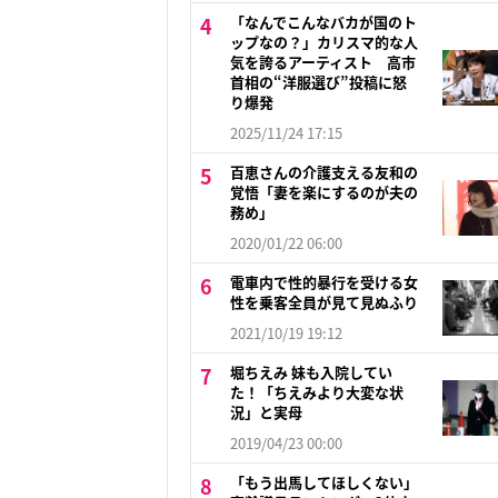
「なんでこんなバカが国のト
ップなの？」カリスマ的な人
気を誇るアーティスト 高市
首相の“洋服選び”投稿に怒
り爆発
2025/11/24 17:15
百恵さんの介護支える友和の
覚悟「妻を楽にするのが夫の
務め」
2020/01/22 06:00
電車内で性的暴行を受ける女
性を乗客全員が見て見ぬふり
2021/10/19 19:12
堀ちえみ 妹も入院してい
た！「ちえみより大変な状
況」と実母
2019/04/23 00:00
「もう出馬してほしくない」