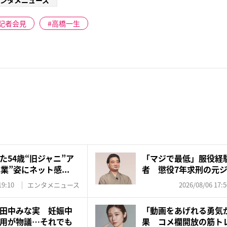
ンタメニュース
記者会見
高橋一生
た54歳“旧ジャニ”ア
「マジで最低」服役経
業”姿にネット感...
者 懲役7年求刑の元
を...
19:10
エンタメニュース
2026/08/06 17:5
田中みな実 妊娠中
「動画をあげれる勇気
用が物議…それでも
果 コメ欄開放の筋ト