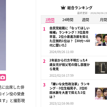
総合ランキング
最終更新：2026/08/06 23
1時間
24時間
週間
月間
自民党総裁に「なってほしい
候補」ランキング！3位高市
早苗、2位小泉進次郎を抑え
た圧倒的1位は？【30代〜60
代に聞いた】
2024/09/26 11:00
2年前から行方不明だった4
歳女児が祖父宅の隠し部屋か
ら発見
2022/02/16 17:59
「嫌いな女性政治家」ランキ
見に出席した俳
ング…3位生稲晃子、2位杉
田水脈を大差で抑えた1位
ロイン役の榮倉
は？
ます」と撮影現
2023/12/16 06:00