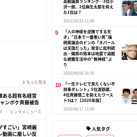
高齢議員ランキング…3位小
沢一郎、2位麻生太郎を抑え
た1位は？
2023/10/25 11:00
「人の神経を逆撫でする天
才」”日本で一番悪い男”福
岡県議会のドンの「ネパール
は天国だった」発言に批判続
出…隣県の熊本は地震で過酷
な避難生活中の“無神経”ぶ
り
2026/08/06 16:30
もっと見る
「一生テレビで見たくない不
祥事タレント」5位渡部建、
4位斉藤慎二を抑えたワース
験ある超有名経営
ト3は？【2026年版】
ジャンポケ斉藤被告
2026/06/17 11:00
0
エンタメニュース
がすごい」宮崎麗
人気タグ
レ動画に厳しい反