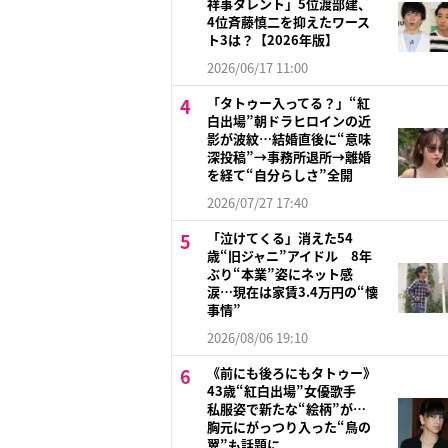
祥事タレント」5位渡部建、
4位斉藤慎二を抑えたワース
ト3は？【2026年版】
2026/06/17 11:00
「タトゥー入ってる？」“紅
白出場”朝ドラヒロインの近
影が波紋…結婚直後に“意味
深投稿”→事務所退所→離婚
を経て“自分らしさ”全開
2026/07/27 17:40
「泣けてくる」消えた54
歳“旧ジャニ”アイドル 8年
ぶり“本業”姿にネット感
涙…現在は家賃3.4万円の“懐
事情”
2026/08/06 19:10
《前にも後ろにもタトゥー》
43歳“紅白出場”女優歌手
私服姿で新たな“絵柄”が…
胸元にがっつり入った“鳥の
翼”も話題に