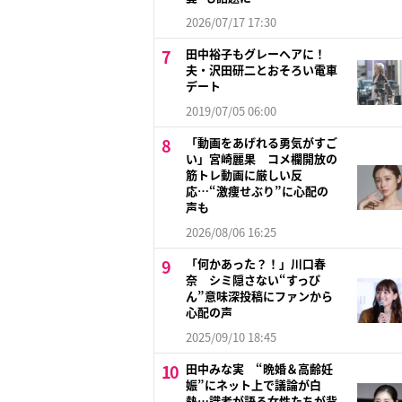
2026/07/17 17:30
田中裕子もグレーヘアに！
夫・沢田研二とおそろい電車
デート
2019/07/05 06:00
「動画をあげれる勇気がすご
い」宮崎麗果 コメ欄開放の
筋トレ動画に厳しい反
応…“激痩せぶり”に心配の
声も
2026/08/06 16:25
「何かあった？！」川口春
奈 シミ隠さない“すっぴ
ん”意味深投稿にファンから
心配の声
2025/09/10 18:45
田中みな実 “晩婚＆高齢妊
娠”にネット上で議論が白
熱…識者が語る女性たちが背