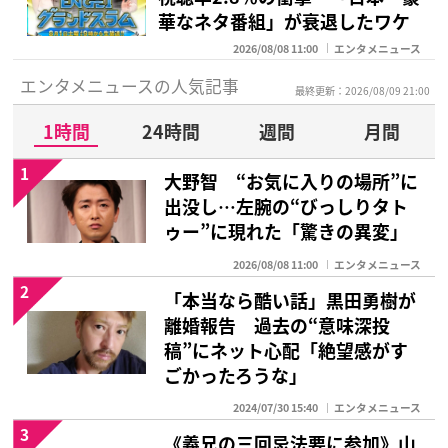
華なネタ番組」が衰退したワケ
2026/08/08 11:00
エンタメニュース
エンタメニュースの人気記事
最終更新：2026/08/09 21:00
1時間
24時間
週間
月間
1
大野智 “お気に入りの場所”に
出没し…左腕の“びっしりタト
ゥー”に現れた「驚きの異変」
2026/08/08 11:00
エンタメニュース
2
「本当なら酷い話」黒田勇樹が
離婚報告 過去の“意味深投
稿”にネット心配「絶望感がす
ごかったろうな」
2024/07/30 15:40
エンタメニュース
3
《義兄の三回忌法要に参加》山