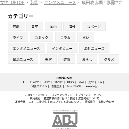
女性自身TOP
>
芸能
>
エンタメニュース
>
成田凌 赤面！暴露された
カテゴリー
芸能
皇室
国内
海外
スポーツ
ライフ
コミック
コラム
占い
エンタメニュース
インタビュー
海外ニュース
韓流ニュース
美容
健康
暮らし
グルメ
Official Site
JJ
CLASSY.
VERY
STORY
HERS
Mart
美ST
bis
和食スタイル
女性自身
SmartFLASH
kokode.jp
このサイトについて
コンテンツポリシー
プライバシーポリシー
利用規約
特定商取引法に基づく表記
広告掲載について
運営会社
ニュース提供先
WEBプッシュ通知について
情報提供
お問い合わせ