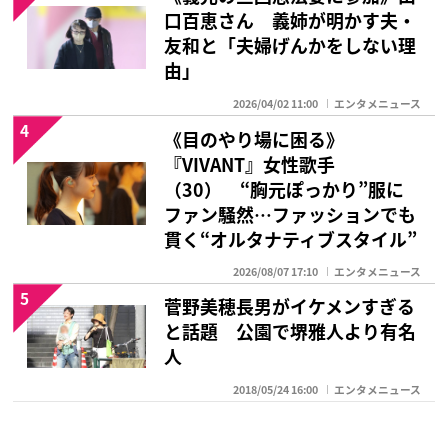
口百恵さん 義姉が明かす夫・
友和と「夫婦げんかをしない理
由」
2026/04/02 11:00
エンタメニュース
4
《目のやり場に困る》
『VIVANT』女性歌手
（30） “胸元ぽっかり”服に
ファン騒然…ファッションでも
貫く“オルタナティブスタイル”
2026/08/07 17:10
エンタメニュース
5
菅野美穂長男がイケメンすぎる
と話題 公園で堺雅人より有名
人
2018/05/24 16:00
エンタメニュース