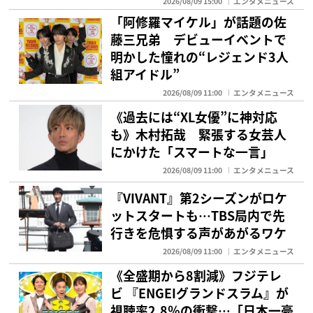
2026/08/09 15:00
エンタメニュース
「阿修羅マイケル」が話題の佐
藤三兄弟 デビューイベントで
明かした憧れの“レジェンド3人
組アイドル”
2026/08/09 11:00
エンタメニュース
《過去には“XL女優”に神対応
も》木村拓哉 緊張する女芸人
にかけた「スマートな一言」
2026/08/09 11:00
エンタメニュース
『VIVANT』第2シーズンがロケ
ットスタートも…TBS局内で先
行きを危惧する声があがるワケ
2026/08/09 11:00
エンタメニュース
《全盛期から8割減》フジテレ
ビ 『ENGEIグランドスラム』が
視聴率2.8％の衝撃…「日本一豪