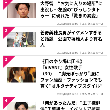
1
大野智 “お気に入りの場所”に
出没し…左腕の“びっしりタト
ゥー”に現れた「驚きの異変」
2026/08/08 11:00
エンタメニュース
2
菅野美穂長男がイケメンすぎる
と話題 公園で堺雅人より有名
人
2018/05/24 16:00
エンタメニュース
3
《目のやり場に困る》
『VIVANT』女性歌手
（30） “胸元ぽっかり”服に
ファン騒然…ファッションでも
貫く“オルタナティブスタイル”
2026/08/07 17:10
エンタメニュース
4
「何があったんだ」“王子様俳
優”千葉雄大 イベントで披露