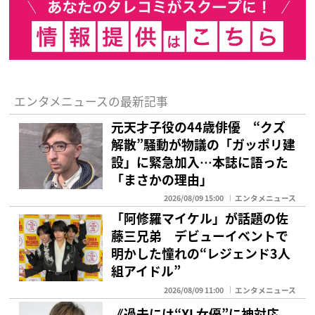
エンタメニュースの最新記事
元天才子役の44歳俳優 “クズ
解散”騒動が物議の「ガッポリ建
設」に緊急加入…本誌に語った
「まさかの理由」
2026/08/09 15:00
エンタメニュース
「阿修羅マイケル」が話題の佐
藤三兄弟 デビューイベントで
明かした憧れの“レジェンド3人
組アイドル”
2026/08/09 11:00
エンタメニュース
《過去には“XL女優”に神対応