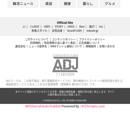
韓流ニュース
美容
健康
暮らし
グルメ
Official Site
JJ
CLASSY.
VERY
STORY
HERS
Mart
美ST
bis
和食スタイル
女性自身
SmartFLASH
kokode.jp
このサイトについて
コンテンツポリシー
プライバシーポリシー
利用規約
特定商取引法に基づく表記
広告掲載について
運営会社
ニュース提供先
WEBプッシュ通知について
情報提供
お問い合わせ
ABJマークは、この電子書店・電子書籍配信サービスが、著作権者からコンテンツ使用許諾を得た正
規版配信サービスであることを示す登録商標（登録番号 第6091713号）です。
本サイトに掲載されているすべての文章・画像の無断転載・複製行為を固く禁止します。すべて
の著作権は光文社に帰属します。
© Kobunsha Co., Ltd. All Rights Reserved.
WP2Social Auto Publish
Powered By :
XYZScripts.com