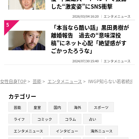
した“激変姿”にSNS衝撃
2026/03/04 16:20
エンタメニュース
5
「本当なら酷い話」黒田勇樹が
離婚報告 過去の“意味深投
稿”にネット心配「絶望感がす
ごかったろうな」
2024/07/30 15:40
エンタメニュース
女性自身TOP
>
芸能
>
エンタメニュース
>
IWGP知らない若者続出 
カテゴリー
芸能
皇室
国内
海外
スポーツ
ライフ
コミック
コラム
占い
エンタメニュース
インタビュー
海外ニュース