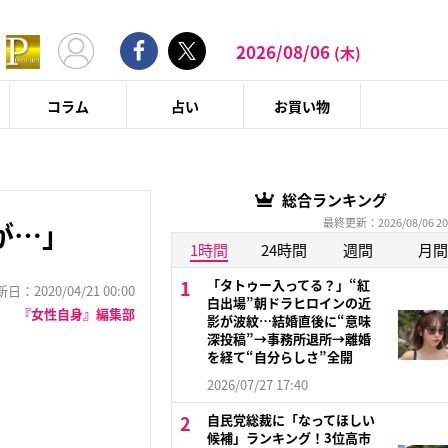
2026/08/06
(木)
コラム
占い
お買い物
総合ランキング
最終更新：2026/08/06 20
が…」
1時間
24時間
週間
月間
「タトゥー入ってる？」“紅
：2020/04/21 00:00
白出場”朝ドラヒロインの近
『女性自身』編集部
影が波紋…結婚直後に“意味
深投稿”→事務所退所→離婚
を経て“自分らしさ”全開
2026/07/27 17:40
自民党総裁に「なってほしい
候補」ランキング！3位高市