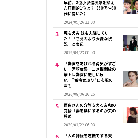
早苗、2位小泉進次郎を抑え
た圧倒的1位は？【30代〜60
代に聞いた】
2024/09/26 11:00
堀ちえみ 妹も入院してい
た！「ちえみより大変な状
況」と実母
2019/04/23 00:00
「動画をあげれる勇気がすご
い」宮崎麗果 コメ欄開放の
筋トレ動画に厳しい反
応…“激痩せぶり”に心配の
声も
2026/08/06 16:25
百恵さんの介護支える友和の
覚悟「妻を楽にするのが夫の
務め」
2020/01/22 06:00
「人の神経を逆撫でする天