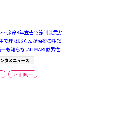
シ…余命8年宣告で節制決意か
生で理汰郎くんが深夜の相談
も知らないILMARI似男性
ンタメニュース
ス
石田純一