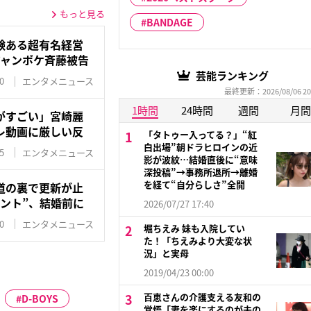
もっと見る
BANDAGE
験ある超有名経営
ジャンポケ斉藤被告
芸能ランキング
0
エンタメニュース
最終更新：2026/08/06 20
1時間
24時間
週間
月間
がすごい」宮崎麗
レ動画に厳しい反
「タトゥー入ってる？」“紅
白出場”朝ドラヒロインの近
5
エンタメニュース
影が波紋…結婚直後に“意味
深投稿”→事務所退所→離婚
を経て“自分らしさ”全開
道の裏で更新が止
ント”、結婚前に
2026/07/27 17:40
0
エンタメニュース
堀ちえみ 妹も入院してい
た！「ちえみより大変な状
況」と実母
2019/04/23 00:00
百恵さんの介護支える友和の
D-BOYS
覚悟「妻を楽にするのが夫の