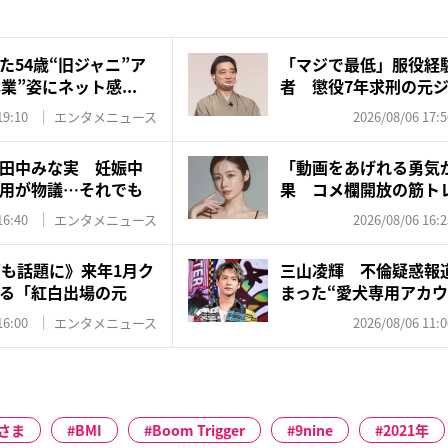
た54歳“旧ジャニ”ア
「マジで最低」服役経
業”姿にネット感...
者 懲役7年求刑の元
を...
19:10
エンタメニュース
2026/08/06 17:5
田中みな実 妊娠中
「動画をあげれる勇気
用が物議…それでも
果 コメ欄開放の筋ト
応…...
16:40
エンタメニュース
2026/08/06 16:2
”も話題に》来年1月ク
三山凌輝 不倫疑惑報
る「紅白出場の元
まった“愛犬専用アカウ
飼...
16:00
エンタメニュース
2026/08/06 11:0
さま
BMI
Boom Trigger
9nine
2021年