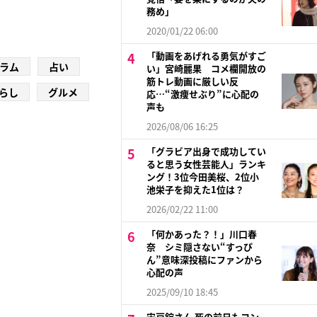
務め」
2020/01/22 06:00
「動画をあげれる勇気がすご
ラム
占い
い」宮崎麗果 コメ欄開放の
筋トレ動画に厳しい反
らし
グルメ
応…“激痩せぶり”に心配の
声も
2026/08/06 16:25
「グラビア出身で成功してい
ると思う女性芸能人」ランキ
ング！3位今田美桜、2位小
池栄子を抑えた1位は？
2026/02/22 11:00
「何かあった？！」川口春
奈 シミ隠さない“すっぴ
ん”意味深投稿にファンから
心配の声
2025/09/10 18:45
宍戸錠さん 死の前日もコン