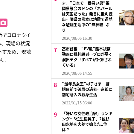
才」”日本で一番悪い男”福
岡県議会のドンの「ネパール
は天国だった」発言に批判続
出…隣県の熊本は地震で過酷
な避難生活中の“無神経”ぶ
り
新型コロナウイ
2026/08/06 16:30
も、現場の状況
高市首相 “PV風”熊本視察
下すため、現地
動画に批判殺到…プロが暴く
..
演出テク「すべてが計算され
ている」
2026/08/06 14:55
“最年長女王”彬子さま 結
婚目前で破局の過去…京都に
別宅購入の独身生活
2022/01/15 06:00
「嫌いな女性政治家」ランキ
ング…3位生稲晃子、2位杉
田水脈を大差で抑えた1位
は？