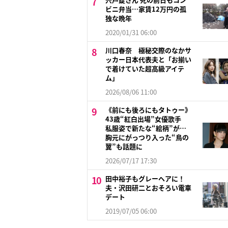
ビニ弁当…家賃12万円の孤
独な晩年
2020/01/31 06:00
川口春奈 極秘交際のなかサ
ッカー日本代表夫と「お揃い
で着けていた超高級アイテ
ム」
2026/08/06 11:00
《前にも後ろにもタトゥー》
43歳“紅白出場”女優歌手
私服姿で新たな“絵柄”が…
胸元にがっつり入った“鳥の
翼”も話題に
2026/07/17 17:30
田中裕子もグレーヘアに！
夫・沢田研二とおそろい電車
デート
2019/07/05 06:00