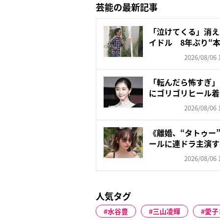
芸能の最新記事
「泣けてくる」消え
イドル 8年ぶり“本
2026/08/06 
「転んだら怖すぎ」
にゴリゴリヒール着
頑な...
2026/08/06 
《離婚、“タトゥー
ールに連ドラ主演す
朝...
2026/08/06 
人気タグ
水谷豊
三山凌輝
愛子