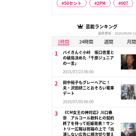
50セント
2PM
007
芸能ランキング
最終更新：2026/08/06 11
1時間
24時間
週間
月間
バイきんぐ小峠 坂口杏里と
の破局決めた「千原ジュニア
の一言」
2015/07/23 06:00
田中裕子もグレーヘアに！
夫・沢田研二とおそろい電車
デート
2019/07/05 06:00
《CM女王の神対応》川口春
奈 アルコール飲料との契約
終了を待って妊娠発表！サン
トリー広報は祝福の上で「出
演しない広告に順次切り替え