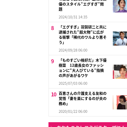
優のスタイル“エグすぎ”問
題
2024/10/31 14:35
「エグすぎ」羽賀研二と共に
逮捕された“超大物”に広が
る衝撃「稀代のワルより悪そ
う」
2024/09/28 06:00
「ものすごい格好だ」木下優
樹菜 12歳長女のファッシ
ョンに“大人びている”指摘
の声があがるワケ
2025/07/03 06:00
百恵さんの介護支える友和の
覚悟「妻を楽にするのが夫の
務め」
2020/01/22 06:00