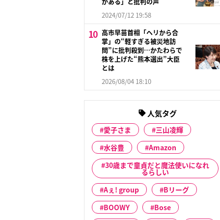
がある」と批判の声
2024/07/12 19:58
高市早苗首相「ヘリから合
掌」の“軽すぎる被災地訪
問”に批判殺到…かたわらで
株を上げた“熊本選出”大臣
とは
2026/08/04 18:10
人気タグ
愛子さま
三山凌輝
水谷豊
Amazon
30歳まで童貞だと魔法使いになれ
るらしい
Aぇ! group
Bリーグ
BOOWY
Bose