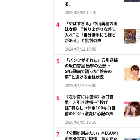
る」
2026/08/04 15:10
「やばすぎる」中山美穂の実
妹女優 “独りよがりな差し
入れ”に「自分勝手にもほど
がある」と批判の声
2024/07/12 19:58
「パンツがずれた」万引逮捕
の坂口杏里 衝撃の近影…
SNS動画で語った“将来の
夢”と透ける金銭状況
2026/04/15 06:00
《左手首には包帯》坂口杏
里 万引き逮捕→“投げ
銭”暮らし→体重100キロ目
前のビジュ激変に心配の声
2026/08/05 19:10
「公開処刑みたい」MEGUMI
の集合写真に同情、並んだ女