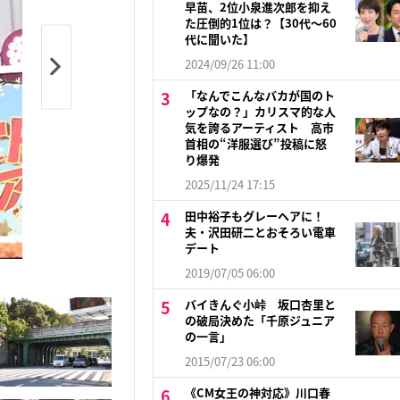
早苗、2位小泉進次郎を抑え
た圧倒的1位は？【30代〜60
代に聞いた】
2024/09/26 11:00
「なんでこんなバカが国のト
ップなの？」カリスマ的な人
気を誇るアーティスト 高市
首相の“洋服選び”投稿に怒
り爆発
2025/11/24 17:15
田中裕子もグレーヘアに！
夫・沢田研二とおそろい電車
デート
2019/07/05 06:00
バイきんぐ小峠 坂口杏里と
の破局決めた「千原ジュニア
の一言」
2015/07/23 06:00
《CM女王の神対応》川口春