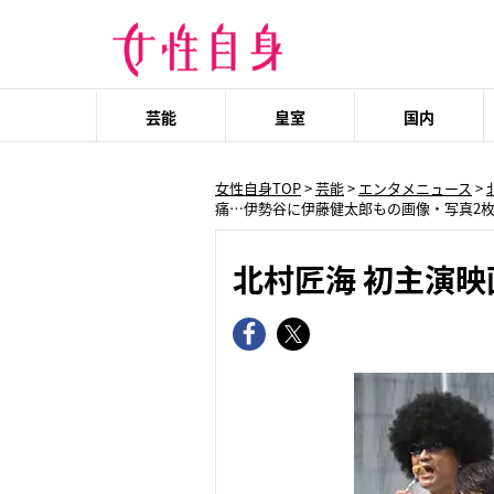
芸能
皇室
国内
女性自身TOP
>
芸能
>
エンタメニュース
>
痛…伊勢谷に伊藤健太郎もの画像・写真2
北村匠海 初主演