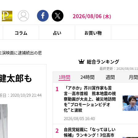
2026/08/06
(木)
コラム
占い
お買い物
主演映画に逮捕続出の悲
総合ランキング
最終更新：2026/08/06 11
健太郎も
1時間
24時間
週間
月間
「アホか」芥川賞作家も苦
言…高市首相 熊本地震の視
：2020/10/29 21:44
察動画が大炎上、被災地訪問
を“プロモーションビデオ
化”と波紋
2026/08/05 16:40
自民党総裁に「なってほしい
候補」ランキング！3位高市