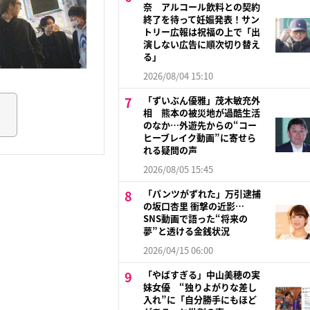
奈 アルコール飲料との契約
終了を待って妊娠発表！サン
トリー広報は祝福の上で「出
演しない広告に順次切り替え
る」
2026/08/04 15:10
「ずいぶん優雅」茂木敏充外
相 熊本の被災地が過酷生活
のなか…外遊先からの“コー
ヒーブレイク動画”に寄せら
れる疑問の声
2026/08/05 15:45
「パンツがずれた」万引逮捕
の坂口杏里 衝撃の近影…
SNS動画で語った“将来の
夢”と透ける金銭状況
2026/04/15 06:00
「やばすぎる」中山美穂の実
妹女優 “独りよがりな差し
入れ”に「自分勝手にもほど