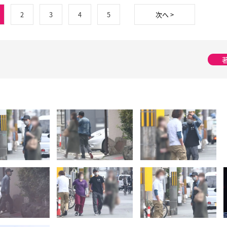
2
3
4
5
次へ >