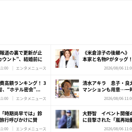
報道の裏で更新が止
《米倉涼子の後継へ》
カウント”、結婚前に
本家と名物Pがタッグ
ド...
11:00
エンタメニュース
2026/08/06 11:0
費高額ランキング！ 3
清水アキラ 息子・良
、“ホテル密会”...
マンションも用意…一
れ”...
11:00
エンタメニュース
2026/08/06 11:0
「時期尚早では」鈴
大野智 イベント開催
旅行呼びかけに賛
に目撃された「嵐再始
た...
11:00
エンタメニュース
2026/08/06 11:0