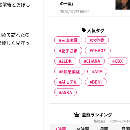
の一言」
歳前後とおぼし
2015/07/23 06:00
人気タグ
初めて訪れたの
三山凌輝
水谷豊
で優しく見守っ
愛子さま
CHAGE
2LDK
CHARA
CBX
5類感染症
ATM
AIモデル
BENI
ASKA
芸能ランキング
最終更新：2026/08/06 15
1時間
24時間
週間
月間