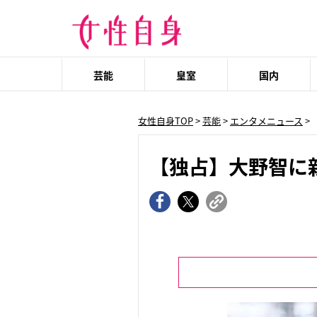
芸能
皇室
国内
女性自身TOP
>
芸能
>
エンタメニュース
>
【独占】大野智に