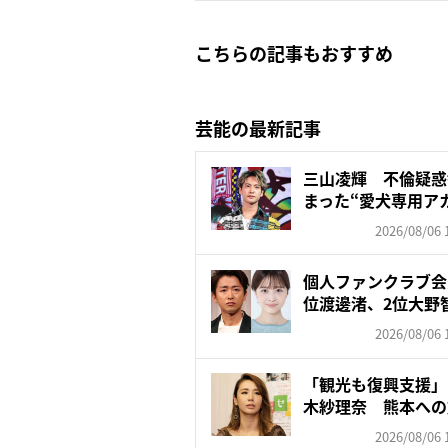
こちらの記事もおすすめ
芸能の最新記事
三山凌輝 不倫疑惑
まった“愛犬専用ア
飼...
2026/08/06 
個人ファンクラブ会
位渡邊渚、2位大野智
2026/08/06 
「観光も復興支援」
木紗理奈 熊本への
否…“...
2026/08/06 