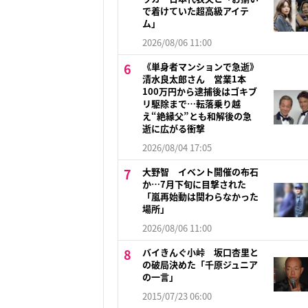
で着けていた超高級アイテ
ム」
2026/08/06 11:00
《単身者マンションで急逝》
清水良太郎さん 営業1本
100万円から逮捕後はゴキブ
リ駆除まで…転落乗り越
え“絶縁父”とも和解後の急
逝に広がる衝撃
2026/08/04 17:05
大野智 イベント開催の布石
か…7月下旬に目撃された
「嵐再始動は関わらなかった
場所」
2026/08/06 11:00
バイきんぐ小峠 坂口杏里と
の破局決めた「千原ジュニア
の一言」
2015/07/23 06:00