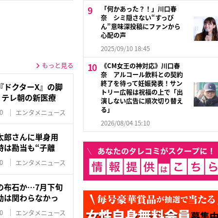
「何かあった？！」川口春
奈 シミ隠さない“すっぴ
ん”意味深投稿にファンから
心配の声
2025/09/10 18:45
もっと見る
《CM女王の神対応》川口春
奈 アルコール飲料との契約
終了を待って妊娠発表！サン
『ドクターX』の脚
トリー広報は祝福の上で「出
！テレ朝の新医療
演しない広告に順次切り替え
る」
0
エンタメニュース
2026/08/04 15:10
太郎さんに単身用
時は勘当も“子離
0
エンタメニュース
の布石か…7月下旬
動は関わらなかっ
0
エンタメニュース