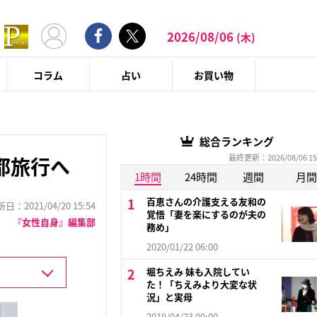
2026/08/06
(木)
コラム
占い
お買い物
総合ランキング
最終更新：2026/08/06 15
都旅行へ
1時間
24時間
週間
月間
百恵さんの介護支える友和の
：2021/04/20 15:54
覚悟「妻を楽にするのが夫の
『女性自身』編集部
務め」
2020/01/22 06:00
堀ちえみ 妹も入院してい
た！「ちえみより大変な状
況」と実母
2019/04/23 00:00