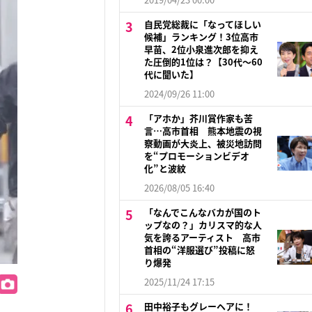
自民党総裁に「なってほしい
候補」ランキング！3位高市
早苗、2位小泉進次郎を抑え
た圧倒的1位は？【30代〜60
代に聞いた】
2024/09/26 11:00
「アホか」芥川賞作家も苦
言…高市首相 熊本地震の視
察動画が大炎上、被災地訪問
を“プロモーションビデオ
化”と波紋
2026/08/05 16:40
「なんでこんなバカが国のト
ップなの？」カリスマ的な人
気を誇るアーティスト 高市
首相の“洋服選び”投稿に怒
り爆発
2025/11/24 17:15
田中裕子もグレーヘアに！