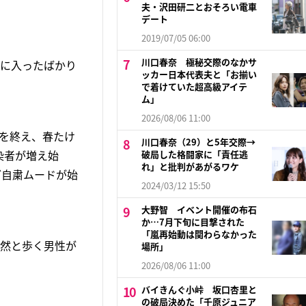
夫・沢田研二とおそろい電車
デート
2019/07/05 06:00
川口春奈 極秘交際のなかサ
月に入ったばかり
ッカー日本代表夫と「お揃い
で着けていた超高級アイテ
ム」
2026/08/06 11:00
々を終え、春たけ
川口春奈（29）と5年交際→
染者が増え始
破局した格闘家に「責任逃
れ」と批判があがるワケ
ど自粛ムードが始
2024/03/12 15:50
大野智 イベント開催の布石
か…7月下旬に目撃された
「嵐再始動は関わらなかった
悠然と歩く男性が
場所」
2026/08/06 11:00
バイきんぐ小峠 坂口杏里と
の破局決めた「千原ジュニア