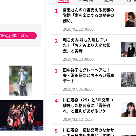
百恵さんの介護支える友和の
覚悟「妻を楽にするのが夫の
務め」
2020/01/22 06:00
著者の記事一覧へ
堀ちえみ 妹も入院してい
た！「ちえみより大変な状
況」と実母
2019/04/23 00:00
田中裕子もグレーヘアに！
夫・沢田研二とおそろい電車
デート
2019/07/05 06:00
川口春奈（29）と5年交際→
破局した格闘家に「責任逃
れ」と批判があがるワケ
2024/03/12 15:50
川口春奈 極秘交際のなかサ
ッカー日本代表夫と「お揃い