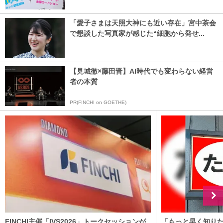
「愛子さまは天照大神にも近い存在」宮中茶会
で懇談した写真家が感じた“細胞から発せ...
【見城徹×藤田晋】AI時代でも変わらない経営
者の本質
PR(FINCHI on GOETHE)
FINCHI主催「IVS2026」トークセッションが
「もっと早く知りた