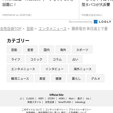
話題に！
型タバコが大反響
PR(FINCHI on GOETHE)
PR(株式会社HAL)
Recommended by
女性自身TOP
>
芸能
>
エンタメニュース
>
藤原竜也 休日返上で妻を
カテゴリー
芸能
皇室
国内
海外
スポーツ
ライフ
コミック
コラム
占い
エンタメニュース
インタビュー
海外ニュース
韓流ニュース
美容
健康
暮らし
グルメ
Official Site
JJ
CLASSY.
VERY
STORY
HERS
Mart
美ST
bis
和食スタイル
女性自身
SmartFLASH
kokode.jp
このサイトについて
コンテンツポリシー
プライバシーポリシー
利用規約
特定商取引法に基づく表記
広告掲載について