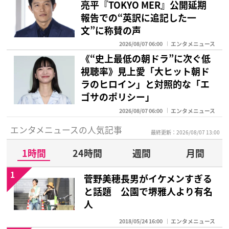
亮平『TOKYO MER』公開延期
報告での“英訳に追記した一
文”に称賛の声
2026/08/07 06:00
エンタメニュース
《“史上最低の朝ドラ”に次ぐ低
視聴率》見上愛「大ヒット朝ド
ラのヒロイン」と対照的な「エ
ゴサのポリシー」
2026/08/07 06:00
エンタメニュース
エンタメニュースの人気記事
最終更新：2026/08/07 13:00
1時間
24時間
週間
月間
1
菅野美穂長男がイケメンすぎる
と話題 公園で堺雅人より有名
人
2018/05/24 16:00
エンタメニュース