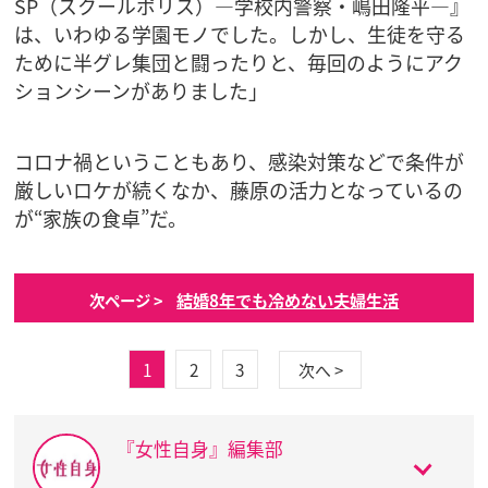
SP（スクールポリス）―学校内警察・嶋田隆平―』
は、いわゆる学園モノでした。しかし、生徒を守る
ために半グレ集団と闘ったりと、毎回のようにアク
ションシーンがありました」
コロナ禍ということもあり、感染対策などで条件が
厳しいロケが続くなか、藤原の活力となっているの
が“家族の食卓”だ。
結婚8年でも冷めない夫婦生活
次ページ >
1
2
3
次へ >
『女性自身』編集部