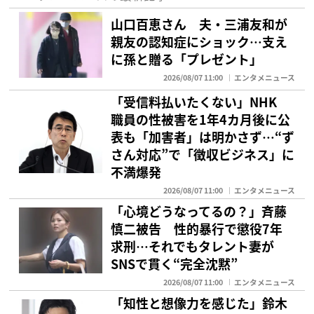
山口百恵さん 夫・三浦友和が
親友の認知症にショック…支え
に孫と贈る「プレゼント」
2026/08/07 11:00
エンタメニュース
「受信料払いたくない」NHK
職員の性被害を1年4カ月後に公
表も「加害者」は明かさず…“ず
さん対応”で「徴収ビジネス」に
不満爆発
2026/08/07 11:00
エンタメニュース
「心境どうなってるの？」斉藤
慎二被告 性的暴行で懲役7年
求刑…それでもタレント妻が
SNSで貫く“完全沈黙”
2026/08/07 11:00
エンタメニュース
「知性と想像力を感じた」鈴木