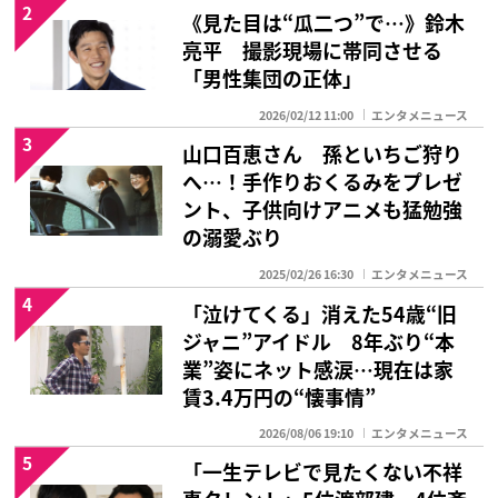
2
《見た目は“瓜二つ”で…》鈴木
亮平 撮影現場に帯同させる
「男性集団の正体」
2026/02/12 11:00
エンタメニュース
3
山口百恵さん 孫といちご狩り
へ…！手作りおくるみをプレゼ
ント、子供向けアニメも猛勉強
の溺愛ぶり
2025/02/26 16:30
エンタメニュース
4
「泣けてくる」消えた54歳“旧
ジャニ”アイドル 8年ぶり“本
業”姿にネット感涙…現在は家
賃3.4万円の“懐事情”
2026/08/06 19:10
エンタメニュース
5
「一生テレビで見たくない不祥