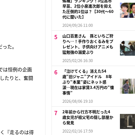
候補」ランキング！3位高市
早苗、2位小泉進次郎を抑え
た圧倒的1位は？【30代〜60
代に聞いた】
2024/09/26 11:00
山口百恵さん 孫といちご狩
りへ…！手作りおくるみをプ
だった。
レゼント、子供向けアニメも
猛勉強の溺愛ぶり
2025/02/26 16:30
祭では恒例の企画
「泣けてくる」消えた54
歳“旧ジャニ”アイドル 8年
したりと、奮闘
ぶり“本業”姿にネット感
涙…現在は家賃3.4万円の“懐
事情”
2026/08/06 19:10
2年前から行方不明だった4
歳女児が祖父宅の隠し部屋か
ら発見
2022/02/16 17:59
かく『走るのは得