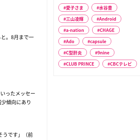
愛子さま
水谷豊
三山凌輝
Android
a-nation
CHAGE
と。8月まで一
Ado
capsule
C型肝炎
9nine
CLUB PRINCE
CBCテレビ
といったメッセー
減少傾向にあり
そうです」（前