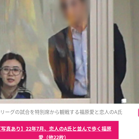
、Jリーグの試合を特別席から観戦する福原愛と恋人のA氏
【写真あり】22年7月、恋人のA氏と並んで歩く福原
愛（他22枚）