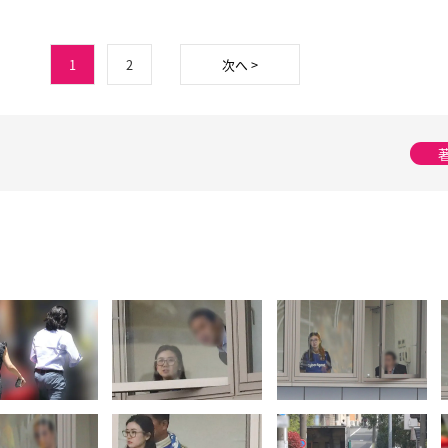
1
2
次へ >