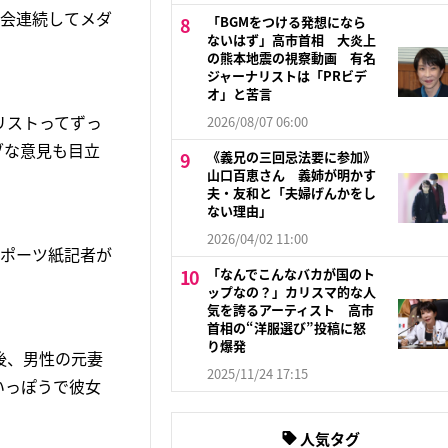
大会連続してメダ
「BGMをつける発想になら
ないはず」高市首相 大炎上
の熊本地震の視察動画 有名
ジャーナリストは「PRビデ
オ」と苦言
リストってずっ
2026/08/07 06:00
ブな意見も目立
《義兄の三回忌法要に参加》
山口百恵さん 義姉が明かす
夫・友和と「夫婦げんかをし
ない理由」
2026/04/02 11:00
スポーツ紙記者が
「なんでこんなバカが国のト
ップなの？」カリスマ的な人
気を誇るアーティスト 高市
首相の“洋服選び”投稿に怒
り爆発
後、男性の元妻
2025/11/24 17:15
いっぽうで彼女
人気タグ