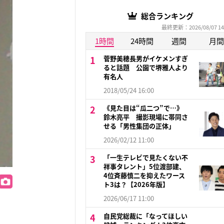
総合ランキング
最終更新：2026/08/07 14
1時間
24時間
週間
月間
菅野美穂長男がイケメンすぎ
ると話題 公園で堺雅人より
有名人
2018/05/24 16:00
《見た目は“瓜二つ”で…》
鈴木亮平 撮影現場に帯同さ
せる「男性集団の正体」
2026/02/12 11:00
「一生テレビで見たくない不
祥事タレント」5位渡部建、
4位斉藤慎二を抑えたワース
ト3は？【2026年版】
2026/06/17 11:00
自民党総裁に「なってほしい