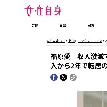
芸能
皇室
国内
女性自身TOP
>
芸能
>
エンタメニュース
>
福原愛 収入激減
入から2年で転居