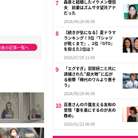
森泉と結婚したイケメン僧侶
夫 前妻はズムサタ望月アナ
だった
2018/04/26 06:00
【続きが気になる】夏ドラマ
ランキング！3位『Tシャツ
が乾くまで』、2位『GTO』
著者の記事一覧へ
を抑えた1位は？
2026/07/29 11:00
「エグすぎ」羽賀研二と共に
逮捕された“超大物”に広が
る衝撃「稀代のワルより悪そ
う」
2024/09/28 06:00
百恵さんの介護支える友和の
覚悟「妻を楽にするのが夫の
務め」
2020/01/22 06:00