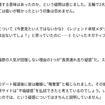
場する意味はあったのか、という疑問は感じました。五輪で2
ては扱いが軽かったという印象は否めません。
について《今更見たい人ではないかな》《レジェンド卓球メダ
は出ないでしょ？」と思っていたのに……》といったネガティ
福原の人気が回復しない理由の1つが“長男連れ去り疑惑”だ。
のデート報道後に彼は離婚し“略奪愛”と報じられました。その
原サイドは“不倫疑惑”を払拭できたと考えているのでしょう。
たのでは、という疑惑についてはきちんと説明していません」