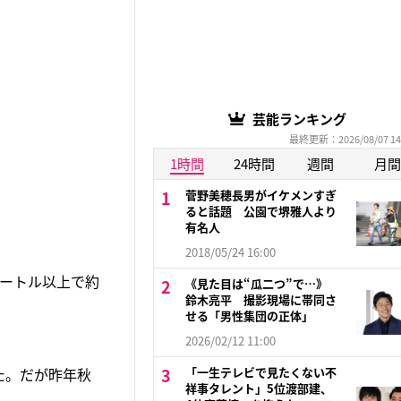
芸能ランキング
最終更新：2026/08/07 14
1時間
24時間
週間
月間
菅野美穂長男がイケメンすぎ
ると話題 公園で堺雅人より
有名人
2018/05/24 16:00
メートル以上で約
《見た目は“瓜二つ”で…》
鈴木亮平 撮影現場に帯同さ
せる「男性集団の正体」
2026/02/12 11:00
た。だが昨年秋
「一生テレビで見たくない不
祥事タレント」5位渡部建、