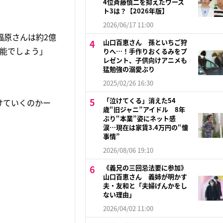
4位斉藤慎二を抑えたワース
ト3は？【2026年版】
2026/06/17 11:00
福原さんは約2億
山口百恵さん 孫といちご狩
可能でしょう」
りへ…！手作りおくるみをプ
レゼント、子供向けアニメも
猛勉強の溺愛ぶり
2025/02/26 16:30
「泣けてくる」消えた54
けていくのかー
歳“旧ジャニ”アイドル 8年
ぶり“本業”姿にネット感
涙…現在は家賃3.4万円の“懐
事情”
2026/08/06 19:10
《義兄の三回忌法要に参加》
山口百恵さん 義姉が明かす
夫・友和と「夫婦げんかをし
ない理由」
2026/04/02 11:00