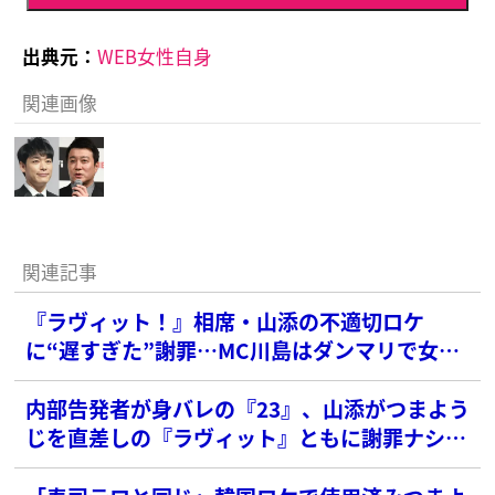
出典元：
WEB女性自身
関連画像
関連記事
『ラヴィット！』相席・山添の不適切ロケ
に“遅すぎた”謝罪…MC川島はダンマリで女子
アナが矢面の悪手連発で批判噴出
内部告発者が身バレの『23』、山添がつまよう
じを直差しの『ラヴィット』ともに謝罪ナシ…
TBSの“ガン無視”に批判続出