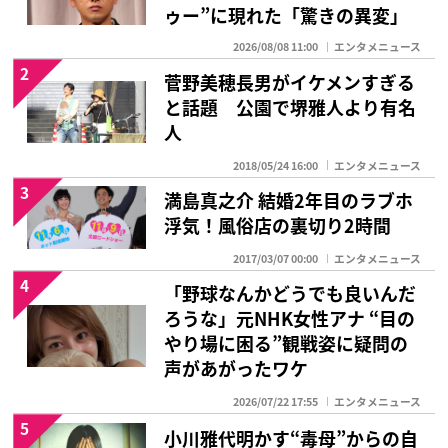
ゥー”に現れた「驚きの異変」
2026/08/08 11:00
エンタメニュース
2
菅野美穂長男がイケメンすぎる
と話題 公園で堺雅人より有名
人
2018/05/24 16:00
エンタメニュース
3
満島真之介 結婚2年目のラブホ
浮気！風俗店の裏切り2時間
2017/03/07 00:00
エンタメニュース
4
「野球なんかどうでも良いんだ
ろうな」元NHK女性アナ “目の
やり場に困る”観戦姿に疑問の
声があがったワケ
2026/07/22 17:55
エンタメニュース
5
小川雅代明かす“毒母”からの自