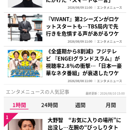
2026/08/09 11:00
エンタメニュース
『VIVANT』第2シーズンがロケ
ットスタートも…TBS局内で先
行きを危惧する声があがるワケ
2026/08/09 11:00
エンタメニュース
《全盛期から8割減》フジテレ
ビ 『ENGEIグランドスラム』が
視聴率2.8％の衝撃…「日本一豪
華なネタ番組」が衰退したワケ
2026/08/08 11:00
エンタメニュース
エンタメニュースの人気記事
最終更新：2026/08/10 15:00
1時間
24時間
週間
月間
1
大野智 “お気に入りの場所”に
出没し…左腕の“びっしりタト