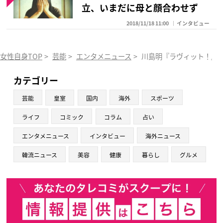
立、いまだに母と顔合わせず
2018/11/18 11:00
インタビュー
女性自身TOP
>
芸能
>
エンタメニュース
>
川島明『ラヴィット！』
カテゴリー
芸能
皇室
国内
海外
スポーツ
ライフ
コミック
コラム
占い
エンタメニュース
インタビュー
海外ニュース
韓流ニュース
美容
健康
暮らし
グルメ