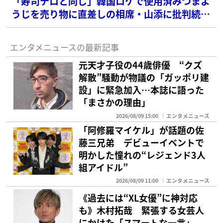
「寿司テロと同じ」韓国ロケで使用済みつまよ
うじを売り物に直差しの相席・山添に批判続
出…『ラヴィット』“出禁”求める声も
エンタメニュースの最新記事
元天才子役の44歳俳優 “クズ
解散”騒動が物議の「ガッポリ建
設」に緊急加入…本誌に語った
「まさかの理由」
2026/08/09 15:00
エンタメニュース
「阿修羅マイケル」が話題の佐
藤三兄弟 デビューイベントで
明かした憧れの“レジェンド3人
組アイドル”
2026/08/09 11:00
エンタメニュース
《過去には“XL女優”に神対応
も》木村拓哉 緊張する女芸人
にかけた「スマートな一言」