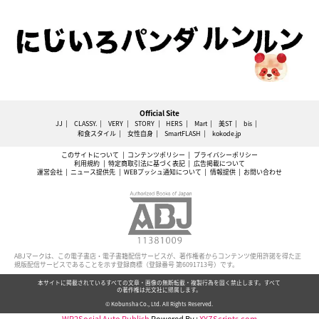
Official Site
JJ
CLASSY.
VERY
STORY
HERS
Mart
美ST
bis
和食スタイル
女性自身
SmartFLASH
kokode.jp
このサイトについて
コンテンツポリシー
プライバシーポリシー
利用規約
特定商取引法に基づく表記
広告掲載について
運営会社
ニュース提供先
WEBプッシュ通知について
情報提供
お問い合わせ
ABJマークは、この電子書店・電子書籍配信サービスが、著作権者からコンテンツ使用許諾を得た正
規版配信サービスであることを示す登録商標（登録番号 第6091713号）です。
本サイトに掲載されているすべての文章・画像の無断転載・複製行為を固く禁止します。すべて
の著作権は光文社に帰属します。
© Kobunsha Co., Ltd. All Rights Reserved.
WP2Social Auto Publish
Powered By :
XYZScripts.com