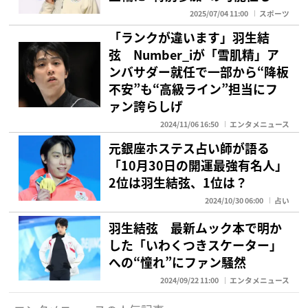
2025/07/04 11:00
スポーツ
「ランクが違います」羽生結
弦 Number_iが「雪肌精」ア
ンバサダー就任で一部から“降板
不安”も“高級ライン”担当にフ
ァン誇らしげ
2024/11/06 16:50
エンタメニュース
元銀座ホステス占い師が語る
「10月30日の開運最強有名人」
2位は羽生結弦、1位は？
2024/10/30 06:00
占い
羽生結弦 最新ムック本で明か
した「いわくつきスケーター」
への“憧れ”にファン騒然
2024/09/22 11:00
エンタメニュース