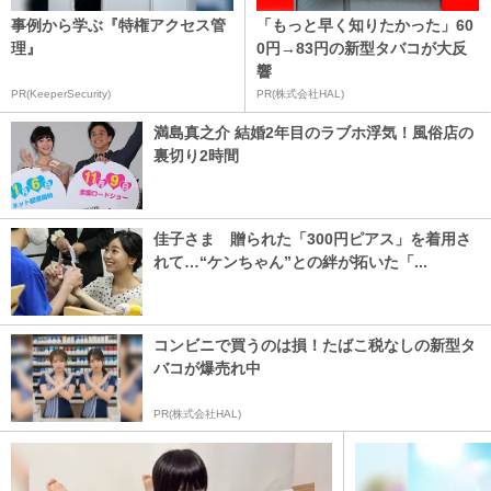
事例から学ぶ『特権アクセス管
「もっと早く知りたかった」60
理』
0円→83円の新型タバコが大反
響
PR(KeeperSecurity)
PR(株式会社HAL)
満島真之介 結婚2年目のラブホ浮気！風俗店の
裏切り2時間
佳子さま 贈られた「300円ピアス」を着用さ
れて…“ケンちゃん”との絆が拓いた「...
コンビニで買うのは損！たばこ税なしの新型タ
バコが爆売れ中
PR(株式会社HAL)