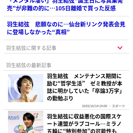
「メンタル凄い」羽生結弦“誕生日に写真集発
売”が非難の的に…105日離婚で買った反感
羽生結弦 悲願なのに…仙台新リンク発表会見
に登場しなかった“真相”
羽生結弦に関する記事
羽生結弦の最新記事
羽生結弦 メンテナンス期間に
励む“哲学生活” ゼミ教授が本
誌に明かしていた「卒論3万字」
の勤勉ぶり
2025/10/14 19:00
スポーツ
羽生結弦に収益悪化の国際スケ
ート連盟がラブコール…ミラノ
五輪に“特別参加”の可能性も