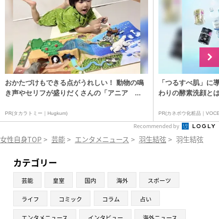
おかたづけもできる点がうれしい！ 動物の鳴
「つるすべ肌」に
き声やセリフが盛りだくさんの「アニア ...
わりの酵素洗顔と
PR(タカラトミー｜Hugkum)
PR(カネボウ化粧品｜VOCE
Recommended by
女性自身TOP
>
芸能
>
エンタメニュース
>
羽生結弦
>
羽生結弦 大
カテゴリー
芸能
皇室
国内
海外
スポーツ
ライフ
コミック
コラム
占い
エンタメニュース
インタビュー
海外ニュース