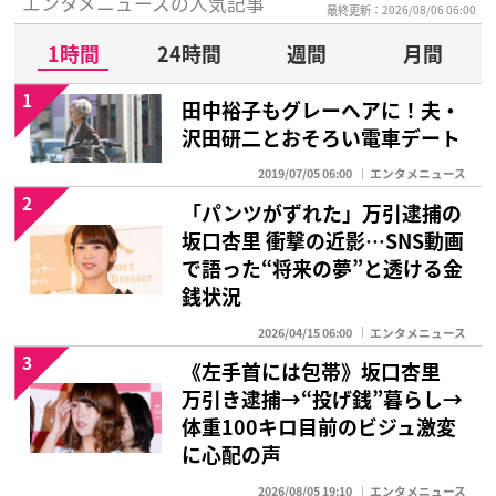
エンタメニュースの人気記事
最終更新：2026/08/06 06:00
1時間
24時間
週間
月間
1
田中裕子もグレーヘアに！夫・
沢田研二とおそろい電車デート
2019/07/05 06:00
エンタメニュース
2
「パンツがずれた」万引逮捕の
坂口杏里 衝撃の近影…SNS動画
で語った“将来の夢”と透ける金
銭状況
2026/04/15 06:00
エンタメニュース
3
《左手首には包帯》坂口杏里
万引き逮捕→“投げ銭”暮らし→
体重100キロ目前のビジュ激変
に心配の声
2026/08/05 19:10
エンタメニュース