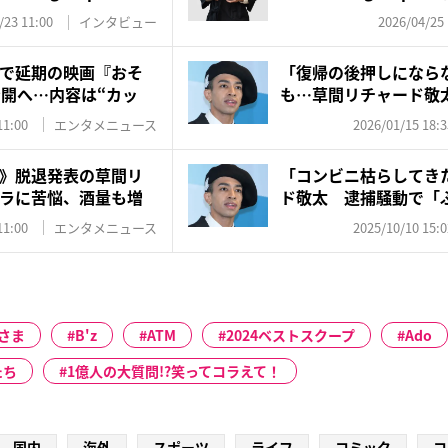
/23 11:00
インタビュー
2026/04/25 
で延期の映画『おそ
「復帰の後押しになら
公開へ…内容は“カッ
も…草間リチャード敬
の“真...
11:00
エンタメニュース
2026/01/15 18:3
》脱退発表の草間リ
「コンビニ枯らしてき
ラに苦悩、酒量も増
ド敬太 逮捕騒動で「
切れ...
11:00
エンタメニュース
2025/10/10 15:0
さま
B'z
ATM
2024ベストスクープ
Ado
たち
1億人の大質問!?笑ってコラえて！
国内
海外
スポーツ
ライフ
コミック
コ