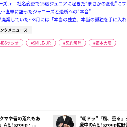
ズJr. 社名変更で15歳ジュニアに起きた“まさかの変化”に
…直撃に語ったジャニーズと退所への“本音”
が廃業していた…8月には「本当の独立、本当の孤独を手に入
ンタメニュース
MBSラジオ
SMILE-UP.
契約解除
福本大晴
クマや唇の荒れもあ
“朝ドラ”『風、薫る』
! group・...
騰中のAぇ! group佐野