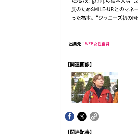
た元Aぇ! groupの福本大
反のためSMILE-UP.との
った福本。“ジャニーズ初の国公
出典元：
WEB女性自身
【関連画像】
【関連記事】