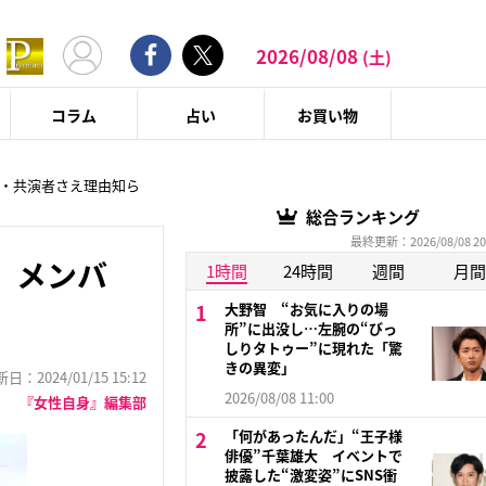
2026/08/08
(土)
コラム
占い
お買い物
ー・共演者さえ理由知ら
総合ランキング
最終更新：2026/08/08 20
 メンバ
1時間
24時間
週間
月間
大野智 “お気に入りの場
所”に出没し…左腕の“びっ
しりタトゥー”に現れた「驚
きの異変」
：2024/01/15 15:12
2026/08/08 11:00
『女性自身』編集部
「何があったんだ」“王子様
俳優”千葉雄大 イベントで
披露した“激変姿”にSNS衝