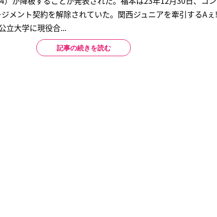
晴（24）が降板することが発表された。福本は23年12月30日、コ
マネージメント契約を解除されていた。関西ジュニアを牽引するAぇ! 
立大学に現役合...
記事の続きを読む