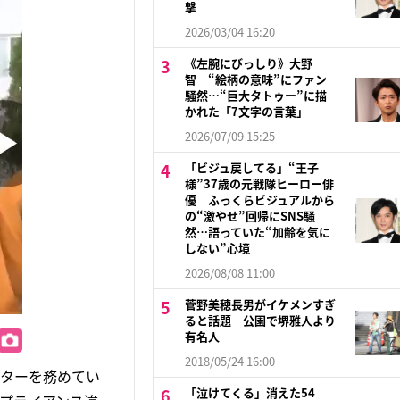
撃
2026/03/04 16:20
《左腕にびっしり》大野
智 “絵柄の意味”にファン
騒然…“巨大タトゥー”に描
かれた「7文字の言葉」
2026/07/09 15:25
「ビジュ戻してる」“王子
様”37歳の元戦隊ヒーロー俳
優 ふっくらビジュアルから
の“激やせ”回帰にSNS騒
然…語っていた“加齢を気に
しない”心境
2026/08/08 11:00
菅野美穂長男がイケメンすぎ
ると話題 公園で堺雅人より
有名人
2018/05/24 16:00
ーターを務めてい
「泣けてくる」消えた54