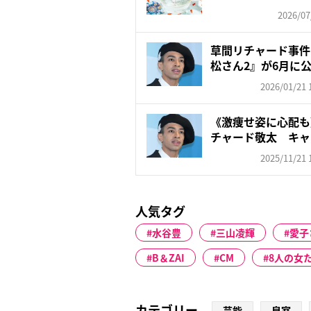
2026/07
草間リチャード事件
松さん2』が6月に
ト...
2026/01/21 
《激痩せ姿に心配も
チャード敬太 キャ
え…...
2025/11/21 
人気タグ
水谷豊
三山凌輝
愛子
B＆ZAI
CM
8人の女
カテゴリー
芸能
皇室