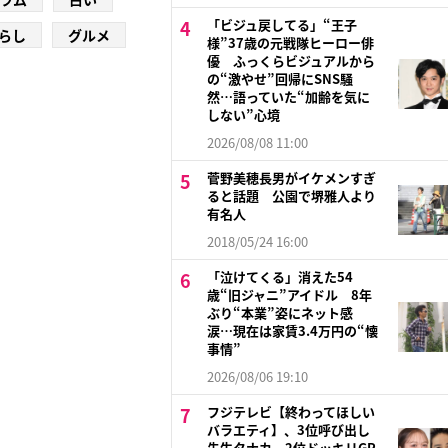
「ビジュ戻してる」“王子
らし
グルメ
様”37歳の元戦隊ヒーロー俳
優 ふっくらビジュアルから
の“激やせ”回帰にSNS騒
然…語っていた“加齢を気に
しない”心境
2026/08/08 11:00
菅野美穂長男がイケメンすぎ
ると話題 公園で堺雅人より
有名人
2018/05/24 16:00
「泣けてくる」消えた54
歳“旧ジャニ”アイドル 8年
ぶり“本業”姿にネット感
涙…現在は家賃3.4万円の“懐
事情”
2026/08/06 19:10
フジテレビ【終わってほしい
バラエティ】、3位呼び出し
先生タナカ、2位ドッキリGP