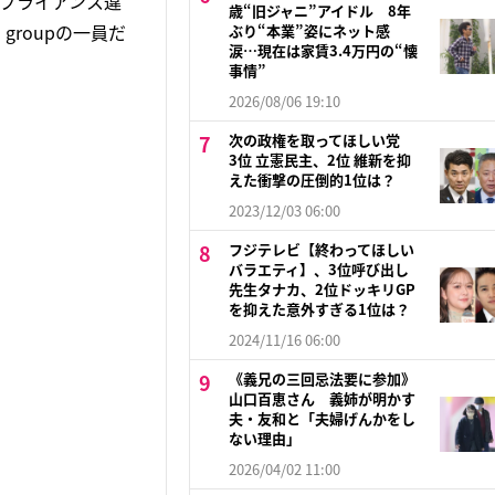
ンプライアンス違
歳“旧ジャニ”アイドル 8年
groupの一員だ
ぶり“本業”姿にネット感
涙…現在は家賃3.4万円の“懐
事情”
2026/08/06 19:10
次の政権を取ってほしい党
3位 立憲民主、2位 維新を抑
えた衝撃の圧倒的1位は？
2023/12/03 06:00
フジテレビ【終わってほしい
バラエティ】、3位呼び出し
先生タナカ、2位ドッキリGP
を抑えた意外すぎる1位は？
2024/11/16 06:00
《義兄の三回忌法要に参加》
山口百恵さん 義姉が明かす
夫・友和と「夫婦げんかをし
ない理由」
2026/04/02 11:00