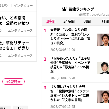
11:00
インタビュー
芸能ランキング
最終更新：2026/08/08 20
ない」との指摘
1時間
24時間
週間
月間
太 公然わいせつ
大野智 “お気に入りの場
5
エンタメニュース
所”に出没し…左腕の“びっ
しりタトゥー”に現れた「驚
た」草間リチャー
きの異変」
ぷっちょ」が売り
2026/08/08 11:00
2
エンタメニュース
「何があったんだ」“王子様
俳優”千葉雄大 イベントで
披露した“激変姿”にSNS衝
撃
2026/03/04 16:20
C型肝炎
《左腕にびっしり》大野
智 “絵柄の意味”にファン
騒然…“巨大タトゥー”に描
かれた「7文字の言葉」
2026/07/09 15:25
ラム
占い