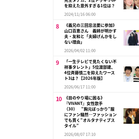
を抑えた意外すぎる1位は？
2024/11/16 06:00
《義兄の三回忌法要に参加》
山口百恵さん 義姉が明かす
夫・友和と「夫婦げんかをし
ない理由」
2026/04/02 11:00
「一生テレビで見たくない不
祥事タレント」5位渡部建、
4位斉藤慎二を抑えたワース
ト3は？【2026年版】
2026/06/17 11:00
《目のやり場に困る》
『VIVANT』女性歌手
（30） “胸元ぽっかり”服
にファン騒然…ファッション
でも貫く“オルタナティブス
タイル”
2026/08/07 17:10