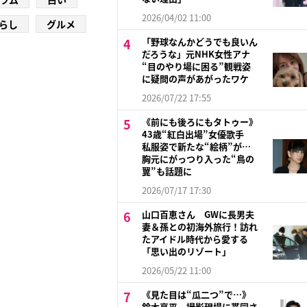
2026/04/02 11:00
らし
グルメ
「野球なんかどうでも良いん
だろうな」元NHK女性アナ
“目のやり場に困る”観戦姿
に疑問の声があがったワケ
2026/07/22 17:55
《前にも後ろにもタトゥー》
43歳“紅白出場”女優歌手
私服姿で新たな“絵柄”が…
胸元にがっつり入った“鳥の
翼”も話題に
2026/07/17 17:30
山口百恵さん GWに長男夫
妻＆孫との初海外旅行！訪れ
たアイドル時代から愛する
「思い出のリゾート」
2026/05/22 11:00
《見た目は“瓜二つ”で…》
鈴木亮平 撮影現場に帯同さ