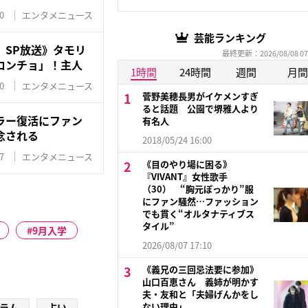
0
エンタメニュース
芸能ランキング
』SP放送》タモリ
最終更新：2026/08/08 07
ロンチョ」！主人
1時間
24時間
週間
月間
0
エンタメニュース
菅野美穂長男がイケメンすぎ
ると話題 公園で堺雅人より
ラー復活にファン
有名人
念される
2018/05/24 16:00
7
エンタメニュース
《目のやり場に困る》
『VIVANT』女性歌手
（30） “胸元ぽっかり”服
にファン騒然…ファッション
でも貫く“オルタナティブス
タイル”
9月入学
2026/08/07 17:10
《義兄の三回忌法要に参加》
山口百恵さん 義姉が明かす
夫・友和と「夫婦げんかをし
ない理由」
ラム
占い