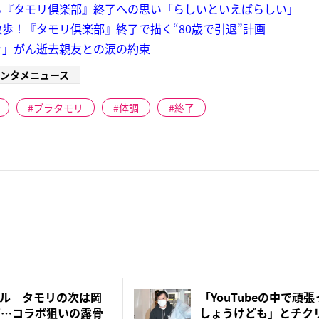
る『タモリ倶楽部』終了への思い「らしいといえばらしい」
歩！『タモリ倶楽部』終了で描く“80歳で引退”計画
を」がん逝去親友との涙の約束
ンタメニュース
ブラタモリ
体調
終了
ル タモリの次は岡
「YouTubeの中で頑
”…コラボ狙いの露骨
しょうけども」とチクリ