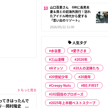
山口百恵さん GWに長男夫
妻＆孫との初海外旅行！訪れ
たアイドル時代から愛する
「思い出のリゾート」
2026/05/22 11:00
人気タグ
水谷豊
愛子さま
三山凌輝
2026年
Aマッソ
10人の泥棒たち
20世紀少年
20周年
Creepy Nuts
BE:FIRST
もっと見る
102回目のプロポーズ
張ってきはったんで
2025年上半期ベストスクープ
…岡村隆史 ...