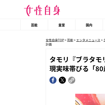
芸能
皇室
国内
女性自身TOP
>
芸能
>
エンタメニュース
>
計画
タモリ『ブラタモ
現実味帯びる「8