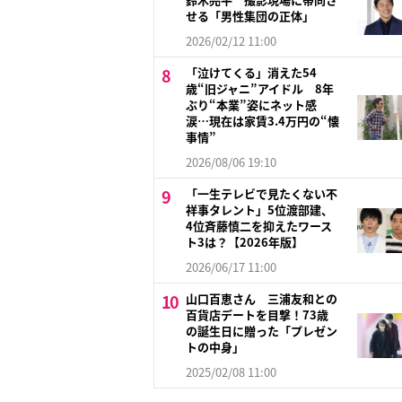
せる「男性集団の正体」
2026/02/12 11:00
「泣けてくる」消えた54
歳“旧ジャニ”アイドル 8年
ぶり“本業”姿にネット感
涙…現在は家賃3.4万円の“懐
事情”
2026/08/06 19:10
「一生テレビで見たくない不
祥事タレント」5位渡部建、
4位斉藤慎二を抑えたワース
ト3は？【2026年版】
2026/06/17 11:00
山口百恵さん 三浦友和との
百貨店デートを目撃！73歳
の誕生日に贈った「プレゼン
トの中身」
2025/02/08 11:00