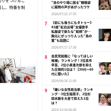
切りをつけるこ
“目のやり場に困る”観戦姿
話し、特番を制
に疑問の声があがったワケ
2026/07/22 17:55
《前にも後ろにもタトゥー》
43歳“紅白出場”女優歌手
私服姿で新たな“絵柄”が…
胸元にがっつり入った“鳥の
翼”も話題に
2026/07/17 17:30
自民党総裁に「なってほしい
候補」ランキング！3位高市
早苗、2位小泉進次郎を抑え
た圧倒的1位は？【30代〜60
代に聞いた】
2024/09/26 11:00
「嫌いな女性政治家」ランキ
ング…3位生稲晃子、2位杉
田水脈を大差で抑えた1位
は？
2023/12/16 06:00