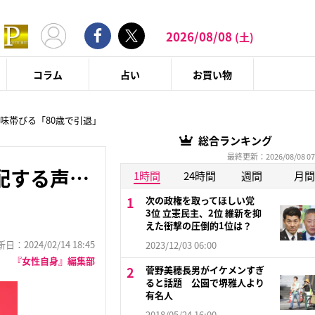
2026/08/08
(土)
コラム
占い
お買い物
味帯びる「80歳で引退」
総合ランキング
最終更新：2026/08/08 07
配する声…
1時間
24時間
週間
月間
次の政権を取ってほしい党
3位 立憲民主、2位 維新を抑
えた衝撃の圧倒的1位は？
：2024/02/14 18:45
2023/12/03 06:00
『女性自身』編集部
菅野美穂長男がイケメンすぎ
ると話題 公園で堺雅人より
有名人
2018/05/24 16:00