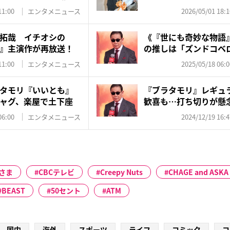
11:00
エンタメニュース
2026/05/01 18:1
拓哉 イチオシの
《『世にも奇妙な物語
』主演作が再放送！
の推しは「ズンドコベ
公...
11:00
エンタメニュース
2025/05/18 06:0
タモリ『いいとも』
『ブラタモリ』レギュ
ャグ、楽屋で土下座
歓喜も…打ち切りが懸
NHK「“伝...
06:00
エンタメニュース
2024/12/19 16:4
さま
CBCテレビ
Creepy Nuts
CHAGE and ASKA
BEAST
50セント
ATM
国内
海外
スポーツ
ライフ
コミック
コ