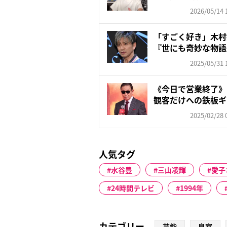
な...
2026/05/14 
「すごく好き」木村
『世にも奇妙な物語
両親役...
2025/05/31 
《今日で営業終了》
観客だけへの鉄板ギ
した...
2025/02/28 
人気タグ
水谷豊
三山凌輝
愛子
24時間テレビ
1994年
カテゴリー
芸能
皇室