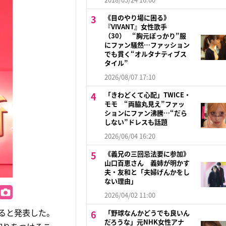
《目のやり場に困る》
『VIVANT』女性歌手
（30） “胸元ぽっかり”服
にファン騒然…ファッション
でも貫く“オルタナティブス
タイル”
2026/08/07 17:10
「きわどくて心配」TWICE・
モモ “両脇丸見え”ファッ
ションにファン沸騰…“だら
しない”ドレスも話題
2026/06/04 16:20
《義兄の三回忌法要に参加》
山口百恵さん 義姉が明かす
夫・友和と「夫婦げんかをし
ない理由」
2026/04/02 11:00
すると発表した。
「野球なんかどうでも良いん
だろうな」元NHK女性アナ