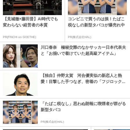
【見城徹×藤田晋】AI時代でも
コンビニで買うのは損！たばこ
変わらない経営者の本質
税なしの新型タバコが爆売れ中
PR(FINCHI on GOETHE)
PR(株式会社HAL)
川口春奈 極秘交際のなかサッカー日本代表夫
と「お揃いで着けていた超高級アイテム」
【独自】仲野太賀 河合優実似の新恋人と熱
愛！目撃した手つなぎ、密着の「フジロック...
「たばこ税なし」思わぬ朗報に喫煙者が群がる
新型タバコ
PR(株式会社HAL)