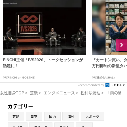
FINCHI主催「IVS2026」トークセッションが
『カートン買い、ダ
話題に！
万円節約の新型タ
PR(FINCHI on GOETHE)
PR(株式会社HAL)
Recommended by
女性自身TOP
>
芸能
>
エンタメニュース
>
松村沙友理
>
「前の彼氏
カテゴリー
芸能
皇室
国内
海外
スポーツ