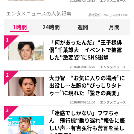
2022/03/24 16:12
エンタメニュース
エンタメニュースの人気記事
最終更新：2026/08/09 13:00
1時間
24時間
週間
月間
1
「何があったんだ」“王子様俳
優”千葉雄大 イベントで披露
した“激変姿”にSNS衝撃
2026/03/04 16:20
エンタメニュース
2
大野智 “お気に入りの場所”に
出没し…左腕の“びっしりタト
ゥー”に現れた「驚きの異変」
2026/08/08 11:00
エンタメニュース
3
「迷惑でしかない」フワちゃ
ん 飛行機“乗り遅れ”報告に厳
しい声…有吉弘行も苦言を呈し