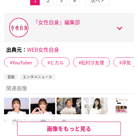
1
2
3
4
次へ >
『女性自身』編集部
出典元：
WEB女性自身
YouTuber
ヒカル
松村沙友理
浮気
芸能
エンタメニュース
関連画像
画像をもっと見る