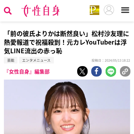
「前の彼氏よりかは断然良い」松村沙友理に
熱愛報道で祝福殺到！元カレYouTuberは浮
気LINE流出の赤っ恥
芸能
エンタメニュース
投稿日：2024/05/13 18:22
『女性自身』編集部