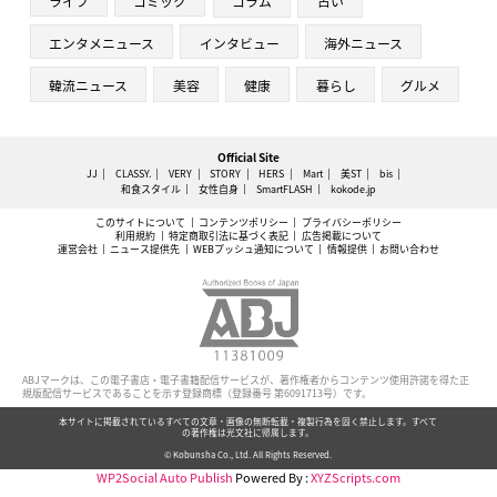
ライフ
コミック
コラム
占い
エンタメニュース
インタビュー
海外ニュース
韓流ニュース
美容
健康
暮らし
グルメ
Official Site
JJ
CLASSY.
VERY
STORY
HERS
Mart
美ST
bis
和食スタイル
女性自身
SmartFLASH
kokode.jp
このサイトについて
コンテンツポリシー
プライバシーポリシー
利用規約
特定商取引法に基づく表記
広告掲載について
運営会社
ニュース提供先
WEBプッシュ通知について
情報提供
お問い合わせ
ABJマークは、この電子書店・電子書籍配信サービスが、著作権者からコンテンツ使用許諾を得た正
規版配信サービスであることを示す登録商標（登録番号 第6091713号）です。
本サイトに掲載されているすべての文章・画像の無断転載・複製行為を固く禁止します。すべて
の著作権は光文社に帰属します。
© Kobunsha Co., Ltd. All Rights Reserved.
WP2Social Auto Publish
Powered By :
XYZScripts.com