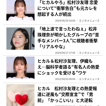
「ヒカルやろ」松村沙友理 恋愛
について“衝撃告白”も元カレを
想起する人が続出
2024/06/24 18:00
エンタメニュース
「地上波で言ったわねぇ」松井
珠理奈が明かしたグループの“苦
手なメンバー3人”に視聴者衝撃
「リアルやな」
2024/04/17 17:45
エンタメニュース
ヒカル＆松村沙友理、伊織も
え…脳科学者語る“有名人の熱愛
にショックを受ける”ワケ
2022/04/02 06:00
エンタメニュース
ヒカル 松村沙友理との熱愛報
道に逆風も“交際宣言”で「男
前」「かっこいい」と大逆転