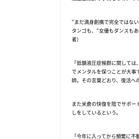
“まだ満身創痍で完全ではな
タンゴも、“女優もダンスも
者）
「低髄液圧症候群に関しては
でメンタルを保つことが大事
師。その言葉どおり、復活へ
また米倉の快復を陰でサポー
しをしているという。
「今年に入ってから頻繁に不