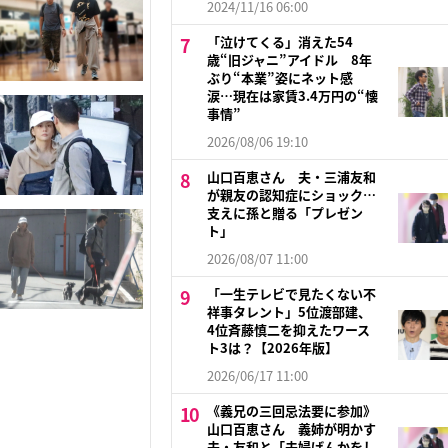
2024/11/16 06:00
「泣けてくる」消えた54
歳“旧ジャニ”アイドル 8年
ぶり“本業”姿にネット感
涙…現在は家賃3.4万円の“懐
事情”
2026/08/06 19:10
山口百恵さん 夫・三浦友和
が親友の認知症にショック…
支えに孫と贈る「プレゼン
ト」
2026/08/07 11:00
「一生テレビで見たくない不
祥事タレント」5位渡部建、
4位斉藤慎二を抑えたワース
ト3は？【2026年版】
2026/06/17 11:00
《義兄の三回忌法要に参加》
山口百恵さん 義姉が明かす
夫・友和と「夫婦げんかをし