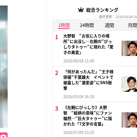
総合ランキング
最終更新：2026/08/08 16
1時間
24時間
週間
月間
大野智 “お気に入りの場
所”に出没し…左腕の“びっ
しりタトゥー”に現れた「驚
きの異変」
2026/08/08 11:00
「何があったんだ」“王子様
俳優”千葉雄大 イベントで
披露した“激変姿”にSNS衝
撃
2026/03/04 16:20
《左腕にびっしり》大野
智 “絵柄の意味”にファン
騒然…“巨大タトゥー”に描
かれた「7文字の言葉」
2026/07/09 15:25