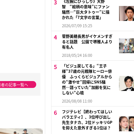
《左腕にびっしり》大野
智 “絵柄の意味”にファン
騒然…“巨大タトゥー”に描
かれた「7文字の言葉」
2026/07/09 15:25
菅野美穂長男がイケメンすぎ
ると話題 公園で堺雅人より
有名人
2018/05/24 16:00
「ビジュ戻してる」“王子
様”37歳の元戦隊ヒーロー俳
優 ふっくらビジュアルから
の“激やせ”回帰にSNS騒
著者の記事一覧へ
然…語っていた“加齢を気に
しない”心境
2026/08/08 11:00
フジテレビ【終わってほしい
バラエティ】、3位呼び出し
先生タナカ、2位ドッキリGP
を抑えた意外すぎる1位は？