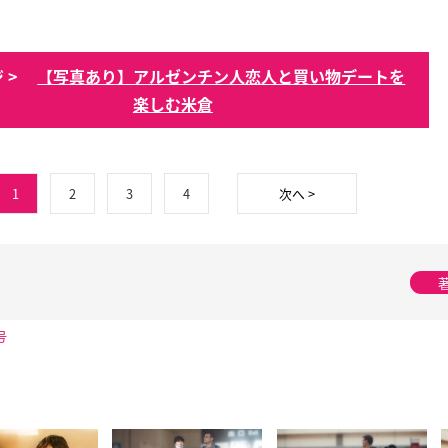
 >
【写真あり】アルゼンチン人恋人と買い物デートを
楽しむ米倉
1
2
3
4
次へ >
号