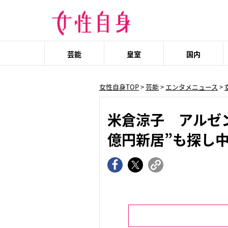
芸能
皇室
国内
女性自身TOP
>
芸能
>
エンタメニュース
>
米倉涼子 アルゼ
億円新居”も探し