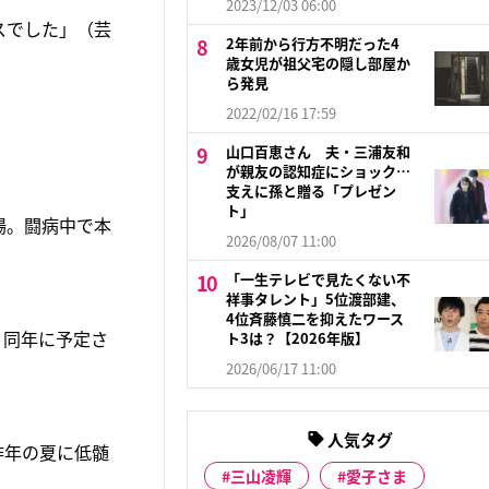
2023/12/03 06:00
スでした」（芸
2年前から行方不明だった4
歳女児が祖父宅の隠し部屋か
ら発見
2022/02/16 17:59
山口百恵さん 夫・三浦友和
が親友の認知症にショック…
支えに孫と贈る「プレゼン
ト」
場。闘病中で本
2026/08/07 11:00
「一生テレビで見たくない不
祥事タレント」5位渡部建、
4位斉藤慎二を抑えたワース
。同年に予定さ
ト3は？【2026年版】
2026/06/17 11:00
人気タグ
昨年の夏に低髄
三山凌輝
愛子さま