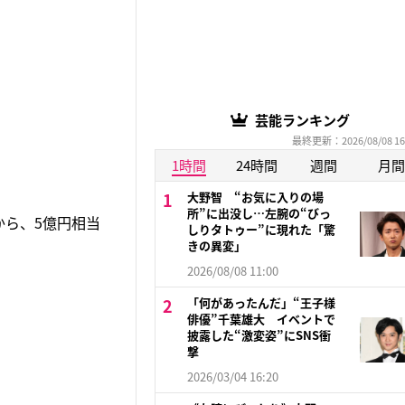
芸能ランキング
最終更新：2026/08/08 16
1時間
24時間
週間
月間
大野智 “お気に入りの場
所”に出没し…左腕の“びっ
から、5億円相当
しりタトゥー”に現れた「驚
きの異変」
2026/08/08 11:00
「何があったんだ」“王子様
俳優”千葉雄大 イベントで
披露した“激変姿”にSNS衝
撃
2026/03/04 16:20