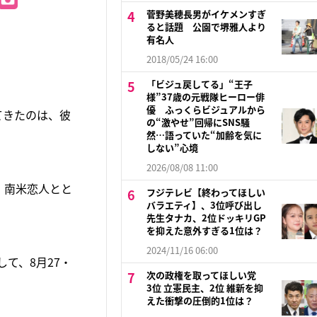
菅野美穂長男がイケメンすぎ
ると話題 公園で堺雅人より
有名人
2018/05/24 16:00
「ビジュ戻してる」“王子
様”37歳の元戦隊ヒーロー俳
優 ふっくらビジュアルから
てきたのは、彼
の“激やせ”回帰にSNS騒
然…語っていた“加齢を気に
しない”心境
2026/08/08 11:00
、南米恋人とと
フジテレビ【終わってほしい
バラエティ】、3位呼び出し
先生タナカ、2位ドッキリGP
を抑えた意外すぎる1位は？
2024/11/16 06:00
て、8月27・
次の政権を取ってほしい党
3位 立憲民主、2位 維新を抑
えた衝撃の圧倒的1位は？