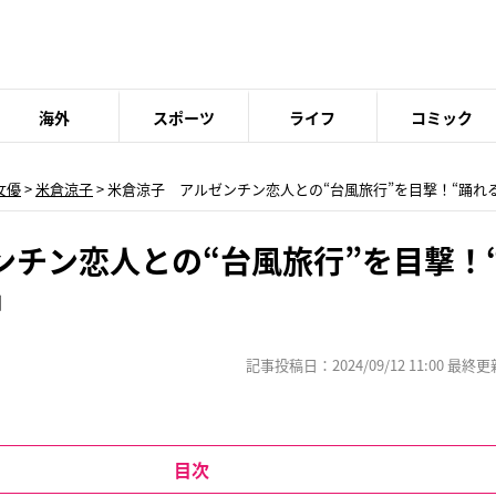
海外
スポーツ
ライフ
コミック
女優
>
米倉涼子
> 米倉涼子 アルゼンチン恋人との“台風旅行”を目撃！“踊れ
ンチン恋人との“台風旅行”を目撃！
中
記事投稿日：2024/09/12 11:00 最終更新日
目次