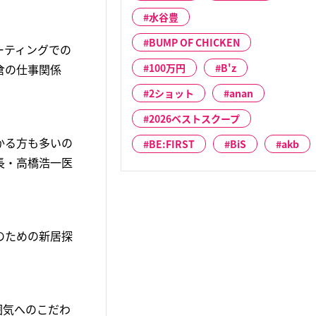
水谷豊
BUMP OF CHICKEN
ーティングでの
倉の仕事関係
100万円
B'z
2ショット
anan
2026ベストスクープ
かる方も多いの
BE:FIRST
BiS
akb
長・高橋浩一医
のための新居探
囲気へのこだわ