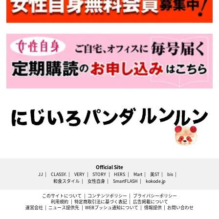
Official Site
JJ
CLASSY.
VERY
STORY
HERS
Mart
美ST
bis
和食スタイル
女性自身
SmartFLASH
kokode.jp
このサイトについて
コンテンツポリシー
プライバシーポリシー
利用規約
特定商取引法に基づく表記
広告掲載について
運営会社
ニュース提供先
WEBプッシュ通知について
情報提供
お問い合わせ