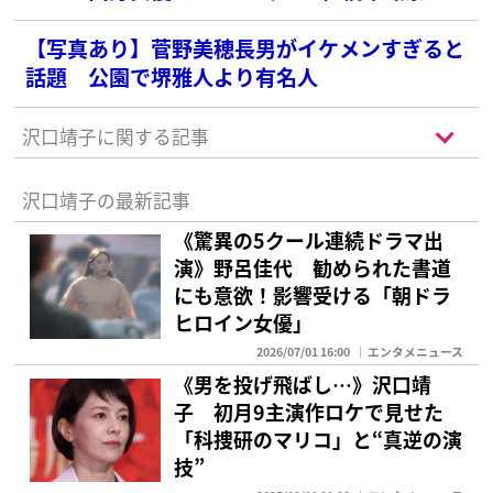
位前田敦子を抑えた1位は？
【写真あり】菅野美穂長男がイケメンすぎると
話題 公園で堺雅人より有名人
沢口靖子に関する記事
沢口靖子の最新記事
《驚異の5クール連続ドラマ出
演》野呂佳代 勧められた書道
にも意欲！影響受ける「朝ドラ
ヒロイン女優」
2026/07/01 16:00
エンタメニュース
《男を投げ飛ばし…》沢口靖
子 初月9主演作ロケで見せた
「科捜研のマリコ」と“真逆の演
技”