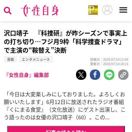
沢口靖子 『科捜研』が昨シーズンで事実上
の打ち切り…フジ月9枠「科学捜査ドラマ」
で主演の“鞍替え”決断
芸能
エンタメニュース
投稿日：2025/07/14 11:00
更新日：2025/07/14 18:13
『女性自身』編集部
「今日は大変楽しみにしておりました。よろしくお
願いいたします」6月12日に放送されたラジオ番組
『くにまる食堂』（文化放送）にゲスト出演し、こ
う語ったのは女優の沢口靖子（60）。この...