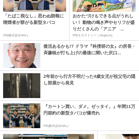
「たばこ税なし」思わぬ朗報に
おかたづけもできる点がうれし
喫煙者が群がる新型タバコ
い！ 動物の鳴き声やセリフが盛
りだくさんの「アニア ...
PR(株式会社HAL)
PR(タカラトミー｜Hugkum)
復活あるかも!? ドラマ『科捜研の女』の所長・
斉藤暁が打ち上げの最後に聞いた沢口...
2年前から行方不明だった4歳女児が祖父宅の隠
し部屋から発見
『カートン買い、ダメ。ゼッタイ。』年間11万
円節約の新型タバコが爆売れ
PR(株式会社HAL)