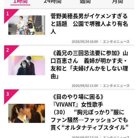
1時間
24時間
週間
月間
1
菅野美穂長男がイケメンすぎる
と話題 公園で堺雅人より有名
人
2018/05/24 16:00
エンタメニュース
2
《義兄の三回忌法要に参加》山
口百恵さん 義姉が明かす夫・
友和と「夫婦げんかをしない理
由」
2026/04/02 11:00
エンタメニュース
3
《目のやり場に困る》
『VIVANT』女性歌手
（30） “胸元ぽっかり”服に
ファン騒然…ファッションでも
貫く“オルタナティブスタイル”
2026/08/07 17:10
エンタメニュース