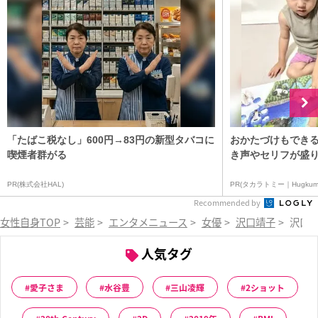
「たばこ税なし」600円→83円の新型タバコに
おかたづけもできる
喫煙者群がる
き声やセリフが盛り
PR(株式会社HAL)
PR(タカラトミー｜Hugkum
Recommended by
女性自身TOP
>
芸能
>
エンタメニュース
>
女優
>
沢口靖子
>
沢口
人気タグ
愛子さま
水谷豊
三山凌輝
2ショット