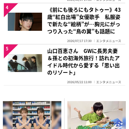
4
《前にも後ろにもタトゥー》43
歳“紅白出場”女優歌手 私服姿
で新たな“絵柄”が…胸元にがっ
つり入った“鳥の翼”も話題に
2026/07/17 17:30
エンタメニュース
5
山口百恵さん GWに長男夫妻
＆孫との初海外旅行！訪れたア
イドル時代から愛する「思い出
のリゾート」
2026/05/22 11:00
エンタメニュース