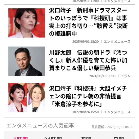
2025/09/11 11:00
エンタメニュース
沢口靖子 新刑事ドラマスター
トのいっぽうで『科捜研』は事
実上の打ち切り…“鞍替え”決断
の複雑胸中
2025/09/01 18:20
エンタメニュース
川野太郎 伝説の朝ドラ『澪つ
くし』新人俳優を育てた怖い加
賀まりこ＆優しい柴田恭兵
2024/08/18 11:00
コラム
沢口靖子『科捜研』大胆イメチ
ェンの陰にテレ朝の非情提言
「米倉涼子を参考に」
2022/08/24 15:50
エンタメニュース
エンタメニュースの人気記事
最終更新：2026/08/08 06:00