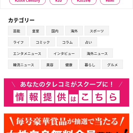
20th Century
2D
2019年
BMI
カテゴリー
芸能
皇室
国内
海外
スポーツ
ライフ
コミック
コラム
占い
エンタメニュース
インタビュー
海外ニュース
韓流ニュース
美容
健康
暮らし
グルメ