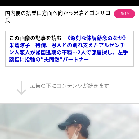
国内便の搭乗口方面へ向かう米倉とゴンサロ
6/19
氏
この画像の記事を読む
《深刻な体調懸念のなか》
米倉涼子 持病、恩人との別れ支えたアルゼンチ
ン人恋人が帰国延期の不穏…2人で部屋探し、左手
薬指に指輪の“夫同然”パートナー
広告の下にコンテンツが続きます