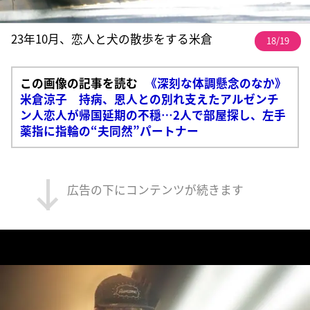
23年10月、恋人と犬の散歩をする米倉
18/19
この画像の記事を読む
《深刻な体調懸念のなか》
米倉涼子 持病、恩人との別れ支えたアルゼンチ
ン人恋人が帰国延期の不穏…2人で部屋探し、左手
薬指に指輪の“夫同然”パートナー
広告の下にコンテンツが続きます