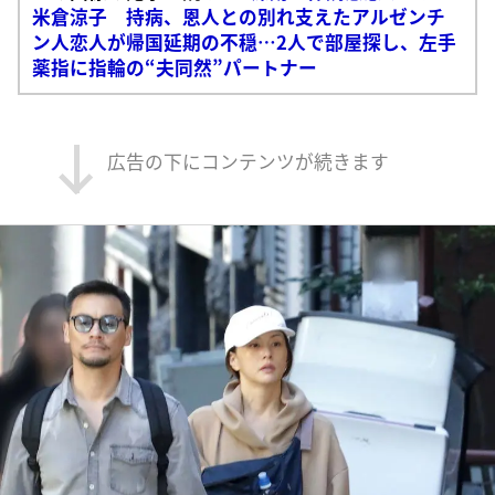
米倉涼子 持病、恩人との別れ支えたアルゼンチ
ン人恋人が帰国延期の不穏…2人で部屋探し、左手
薬指に指輪の“夫同然”パートナー
広告の下にコンテンツが続きます