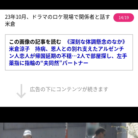
23年10月、ドラマのロケ現場で関係者と話す
14/19
米倉
この画像の記事を読む
《深刻な体調懸念のなか》
米倉涼子 持病、恩人との別れ支えたアルゼンチ
ン人恋人が帰国延期の不穏…2人で部屋探し、左手
薬指に指輪の“夫同然”パートナー
広告の下にコンテンツが続きます