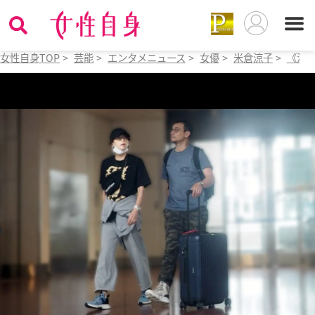
女性自身TOP
>
芸能
>
エンタメニュース
>
女優
>
米倉涼子
>
《深