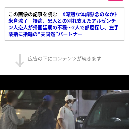
この画像の記事を読む
《深刻な体調懸念のなか》
米倉涼子 持病、恩人との別れ支えたアルゼンチ
ン人恋人が帰国延期の不穏…2人で部屋探し、左手
薬指に指輪の“夫同然”パートナー
広告の下にコンテンツが続きます