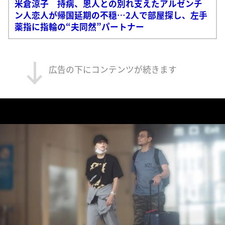
米倉涼子 持病、恩人との別れ支えたアルゼンチ
ン人恋人が帰国延期の不穏…2人で部屋探し、左手
薬指に指輪の“夫同然”パートナー
広告の下にコンテンツが続きます