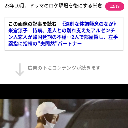
23年10月、ドラマのロケ現場を後にする米倉
12/19
この画像の記事を読む
《深刻な体調懸念のなか》
米倉涼子 持病、恩人との別れ支えたアルゼンチ
ン人恋人が帰国延期の不穏…2人で部屋探し、左手
薬指に指輪の“夫同然”パートナー
広告の下にコンテンツが続きます