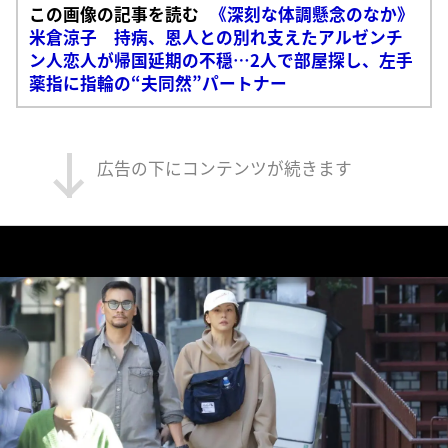
この画像の記事を読む
《深刻な体調懸念のなか》
米倉涼子 持病、恩人との別れ支えたアルゼンチ
ン人恋人が帰国延期の不穏…2人で部屋探し、左手
薬指に指輪の“夫同然”パートナー
広告の下にコンテンツが続きます