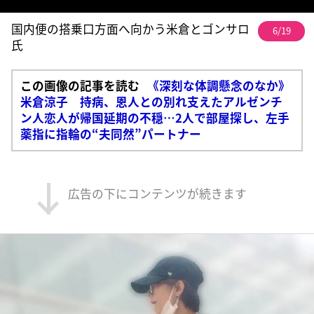
国内便の搭乗口方面へ向かう米倉とゴンサロ
6/19
氏
この画像の記事を読む
《深刻な体調懸念のなか》
米倉涼子 持病、恩人との別れ支えたアルゼンチ
ン人恋人が帰国延期の不穏…2人で部屋探し、左手
薬指に指輪の“夫同然”パートナー
広告の下にコンテンツが続きます