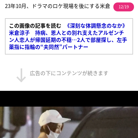
23年10月、ドラマのロケ現場を後にする米倉
12/19
この画像の記事を読む
《深刻な体調懸念のなか》
米倉涼子 持病、恩人との別れ支えたアルゼンチ
ン人恋人が帰国延期の不穏…2人で部屋探し、左手
薬指に指輪の“夫同然”パートナー
広告の下にコンテンツが続きます