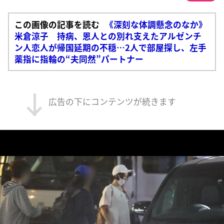
この画像の記事を読む
《深刻な体調懸念のなか》
米倉涼子 持病、恩人との別れ支えたアルゼンチ
ン人恋人が帰国延期の不穏…2人で部屋探し、左手
薬指に指輪の“夫同然”パートナー
広告の下にコンテンツが続きます