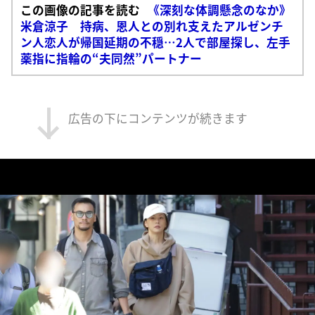
この画像の記事を読む
《深刻な体調懸念のなか》
米倉涼子 持病、恩人との別れ支えたアルゼンチ
ン人恋人が帰国延期の不穏…2人で部屋探し、左手
薬指に指輪の“夫同然”パートナー
広告の下にコンテンツが続きます