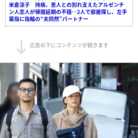
米倉涼子 持病、恩人との別れ支えたアルゼンチ
ン人恋人が帰国延期の不穏…2人で部屋探し、左手
薬指に指輪の“夫同然”パートナー
広告の下にコンテンツが続きます