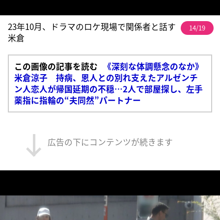
23年10月、ドラマのロケ現場で関係者と話す
14/19
米倉
この画像の記事を読む
《深刻な体調懸念のなか》
米倉涼子 持病、恩人との別れ支えたアルゼンチ
ン人恋人が帰国延期の不穏…2人で部屋探し、左手
薬指に指輪の“夫同然”パートナー
広告の下にコンテンツが続きます