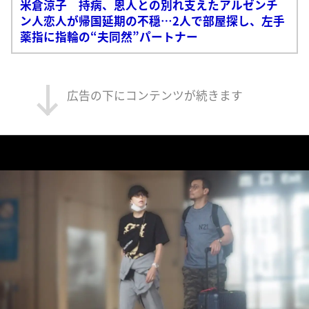
米倉涼子 持病、恩人との別れ支えたアルゼンチ
ン人恋人が帰国延期の不穏…2人で部屋探し、左手
薬指に指輪の“夫同然”パートナー
広告の下にコンテンツが続きます