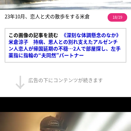
23年10月、恋人と犬の散歩をする米倉
18/19
この画像の記事を読む
《深刻な体調懸念のなか》
米倉涼子 持病、恩人との別れ支えたアルゼンチ
ン人恋人が帰国延期の不穏…2人で部屋探し、左手
薬指に指輪の“夫同然”パートナー
広告の下にコンテンツが続きます