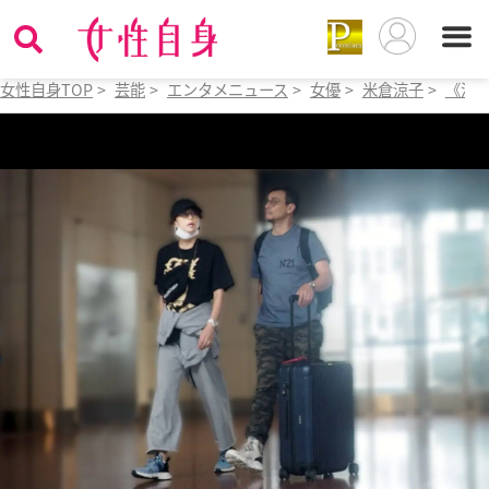
女性自身TOP
>
芸能
>
エンタメニュース
>
女優
>
米倉涼子
>
《深