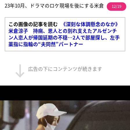
23年10月、ドラマのロケ現場を後にする米倉
12/19
この画像の記事を読む
《深刻な体調懸念のなか》
米倉涼子 持病、恩人との別れ支えたアルゼンチ
ン人恋人が帰国延期の不穏…2人で部屋探し、左手
薬指に指輪の“夫同然”パートナー
広告の下にコンテンツが続きます