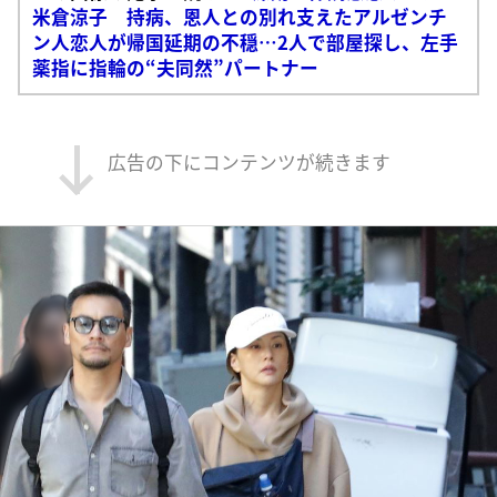
米倉涼子 持病、恩人との別れ支えたアルゼンチ
ン人恋人が帰国延期の不穏…2人で部屋探し、左手
薬指に指輪の“夫同然”パートナー
広告の下にコンテンツが続きます