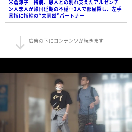
米倉涼子 持病、恩人との別れ支えたアルゼンチ
ン人恋人が帰国延期の不穏…2人で部屋探し、左手
薬指に指輪の“夫同然”パートナー
広告の下にコンテンツが続きます