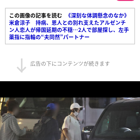
この画像の記事を読む
《深刻な体調懸念のなか》
米倉涼子 持病、恩人との別れ支えたアルゼンチ
ン人恋人が帰国延期の不穏…2人で部屋探し、左手
薬指に指輪の“夫同然”パートナー
広告の下にコンテンツが続きます