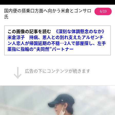
国内便の搭乗口方面へ向かう米倉とゴンサロ
6/19
氏
この画像の記事を読む
《深刻な体調懸念のなか》
米倉涼子 持病、恩人との別れ支えたアルゼンチ
ン人恋人が帰国延期の不穏…2人で部屋探し、左手
薬指に指輪の“夫同然”パートナー
広告の下にコンテンツが続きます