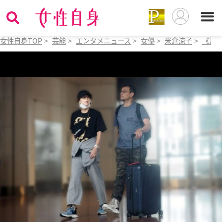
女性自身TOP
>
芸能
>
エンタメニュース
>
女優
>
米倉涼子
>
《深