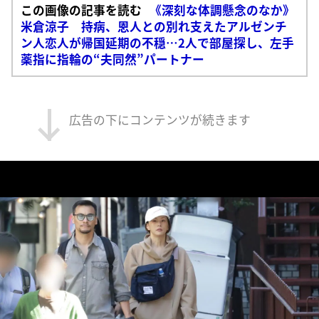
この画像の記事を読む
《深刻な体調懸念のなか》
米倉涼子 持病、恩人との別れ支えたアルゼンチ
ン人恋人が帰国延期の不穏…2人で部屋探し、左手
薬指に指輪の“夫同然”パートナー
広告の下にコンテンツが続きます