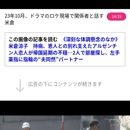
23年10月、ドラマのロケ現場で関係者と話す
14/19
米倉
この画像の記事を読む
《深刻な体調懸念のなか》
米倉涼子 持病、恩人との別れ支えたアルゼンチ
ン人恋人が帰国延期の不穏…2人で部屋探し、左手
薬指に指輪の“夫同然”パートナー
広告の下にコンテンツが続きます