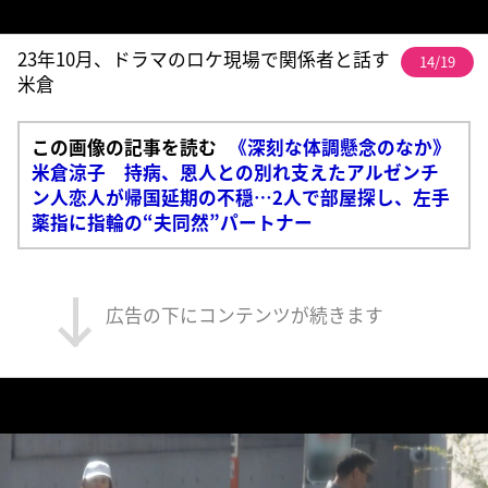
23年10月、ドラマのロケ現場で関係者と話す
14/19
米倉
この画像の記事を読む
《深刻な体調懸念のなか》
米倉涼子 持病、恩人との別れ支えたアルゼンチ
ン人恋人が帰国延期の不穏…2人で部屋探し、左手
薬指に指輪の“夫同然”パートナー
広告の下にコンテンツが続きます