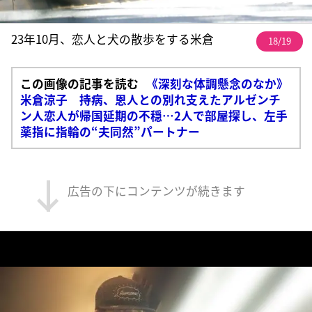
23年10月、恋人と犬の散歩をする米倉
18/19
この画像の記事を読む
《深刻な体調懸念のなか》
米倉涼子 持病、恩人との別れ支えたアルゼンチ
ン人恋人が帰国延期の不穏…2人で部屋探し、左手
薬指に指輪の“夫同然”パートナー
広告の下にコンテンツが続きます