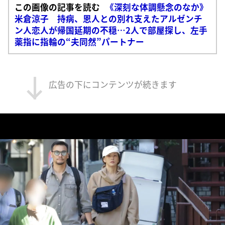
この画像の記事を読む
《深刻な体調懸念のなか》
米倉涼子 持病、恩人との別れ支えたアルゼンチ
ン人恋人が帰国延期の不穏…2人で部屋探し、左手
薬指に指輪の“夫同然”パートナー
広告の下にコンテンツが続きます