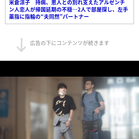
米倉涼子 持病、恩人との別れ支えたアルゼンチ
ン人恋人が帰国延期の不穏…2人で部屋探し、左手
薬指に指輪の“夫同然”パートナー
広告の下にコンテンツが続きます