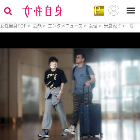
女性自身TOP
>
芸能
>
エンタメニュース
>
女優
>
米倉涼子
>
《深