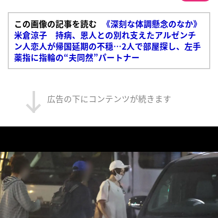
この画像の記事を読む
《深刻な体調懸念のなか》
米倉涼子 持病、恩人との別れ支えたアルゼンチ
ン人恋人が帰国延期の不穏…2人で部屋探し、左手
薬指に指輪の“夫同然”パートナー
広告の下にコンテンツが続きます