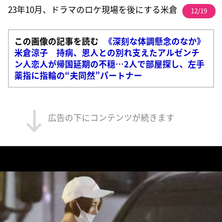
23年10月、ドラマのロケ現場を後にする米倉
12/19
この画像の記事を読む
《深刻な体調懸念のなか》
米倉涼子 持病、恩人との別れ支えたアルゼンチ
ン人恋人が帰国延期の不穏…2人で部屋探し、左手
薬指に指輪の“夫同然”パートナー
広告の下にコンテンツが続きます