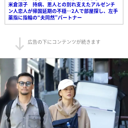
米倉涼子 持病、恩人との別れ支えたアルゼンチ
ン人恋人が帰国延期の不穏…2人で部屋探し、左手
薬指に指輪の“夫同然”パートナー
広告の下にコンテンツが続きます