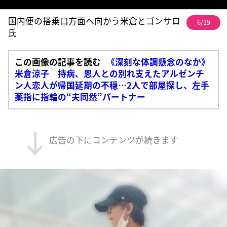
国内便の搭乗口方面へ向かう米倉とゴンサロ
6/19
氏
この画像の記事を読む
《深刻な体調懸念のなか》
米倉涼子 持病、恩人との別れ支えたアルゼンチ
ン人恋人が帰国延期の不穏…2人で部屋探し、左手
薬指に指輪の“夫同然”パートナー
広告の下にコンテンツが続きます