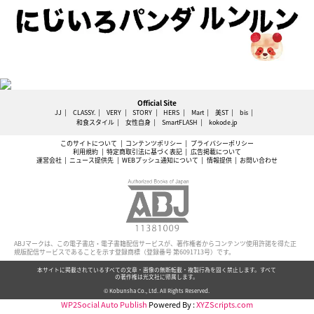
Official Site
JJ
CLASSY.
VERY
STORY
HERS
Mart
美ST
bis
和食スタイル
女性自身
SmartFLASH
kokode.jp
このサイトについて
コンテンツポリシー
プライバシーポリシー
利用規約
特定商取引法に基づく表記
広告掲載について
運営会社
ニュース提供先
WEBプッシュ通知について
情報提供
お問い合わせ
ABJマークは、この電子書店・電子書籍配信サービスが、著作権者からコンテンツ使用許諾を得た正
規版配信サービスであることを示す登録商標（登録番号 第6091713号）です。
本サイトに掲載されているすべての文章・画像の無断転載・複製行為を固く禁止します。すべて
の著作権は光文社に帰属します。
© Kobunsha Co., Ltd. All Rights Reserved.
WP2Social Auto Publish
Powered By :
XYZScripts.com