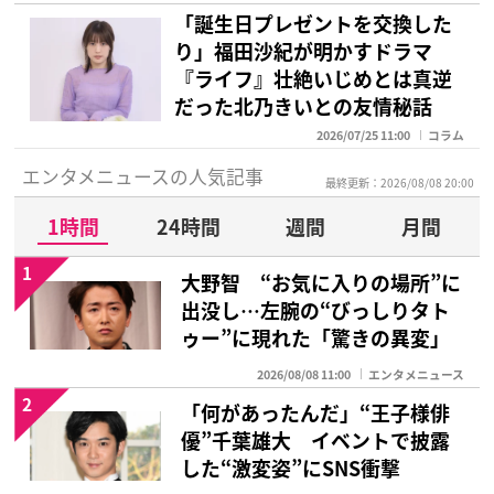
「誕生日プレゼントを交換した
り」福田沙紀が明かすドラマ
『ライフ』壮絶いじめとは真逆
だった北乃きいとの友情秘話
2026/07/25 11:00
コラム
エンタメニュースの人気記事
最終更新：2026/08/08 20:00
1時間
24時間
週間
月間
1
大野智 “お気に入りの場所”に
出没し…左腕の“びっしりタト
ゥー”に現れた「驚きの異変」
2026/08/08 11:00
エンタメニュース
2
「何があったんだ」“王子様俳
優”千葉雄大 イベントで披露
した“激変姿”にSNS衝撃