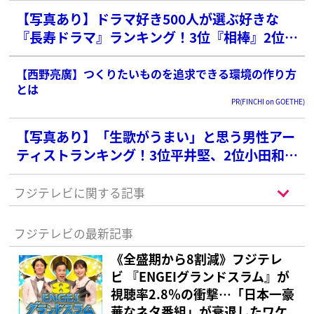
【写真あり】ドラマ好き500人が選ぶ好きな
『長寿ドラマ』ランキング！3位『相棒』2位
「孤独のグルメ」を抑えた1位の名作は？
【西野亮廣】つくりたいものを追求できる環境の作り方
とは
PR(FINCHI on GOETHE)
【写真あり】「生歌がうまい」と思う男性アー
ティストランキング！3位平井堅、2位小田和正
を抑えた1位は？
フジテレビに関する記事
フジテレビの最新記事
《全盛期から8割減》フジテレ
ビ 『ENGEIグランドスラム』が
視聴率2.8％の衝撃…「日本一豪
華なネタ番組」が衰退したワケ