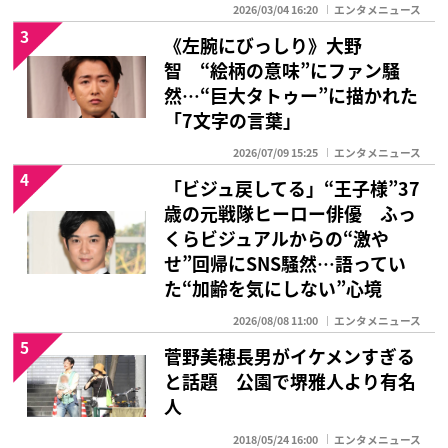
2026/03/04 16:20
エンタメニュース
3
《左腕にびっしり》大野
智 “絵柄の意味”にファン騒
然…“巨大タトゥー”に描かれた
「7文字の言葉」
2026/07/09 15:25
エンタメニュース
4
「ビジュ戻してる」“王子様”37
歳の元戦隊ヒーロー俳優 ふっ
くらビジュアルからの“激や
せ”回帰にSNS騒然…語ってい
た“加齢を気にしない”心境
2026/08/08 11:00
エンタメニュース
5
菅野美穂長男がイケメンすぎる
と話題 公園で堺雅人より有名
人
2018/05/24 16:00
エンタメニュース