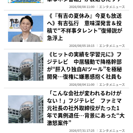
2026/08/08 11:00
エンタメニュース
《『有吉の夏休み』今夏も放送
へ》有吉弘行 意味深発言＆投
稿で“不祥事タレント”復帰説が
急浮上
2026/08/05 18:15
エンタメニュース
《ヒットの実績を学習元に》フ
ジテレビ 中居騒動で降格幹部
が“肝入り独自AIツール”を極秘
開発…復権に嫌悪感抱く社員も
2026/08/04 11:00
エンタメニュース
「こんな会社が変われるわけが
ない！」フジテレビ ファミマ
元社長の社外取締役がたった1
年で異例退任…背景にあった“大
激怒案件”
2026/07/31 17:25
エンタメニュース