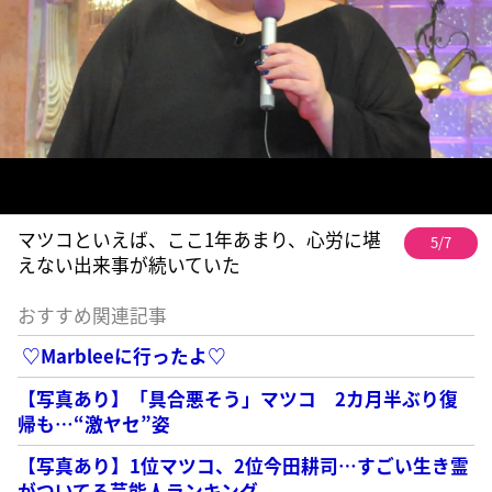
マツコといえば、ここ1年あまり、心労に堪
5/7
えない出来事が続いていた
おすすめ関連記事
♡Marbleeに行ったよ♡
【写真あり】「具合悪そう」マツコ 2カ月半ぶり復
帰も…“激ヤセ”姿
【写真あり】1位マツコ、2位今田耕司…すごい生き霊
がついてる芸能人ランキング