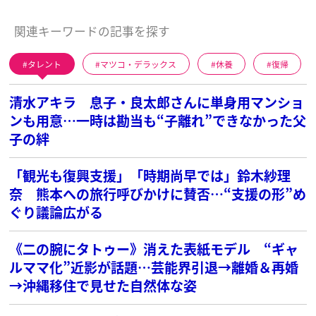
関連キーワードの記事を探す
タレント
マツコ・デラックス
休養
復帰
清水アキラ 息子・良太郎さんに単身用マンショ
ンも用意…一時は勘当も“子離れ”できなかった父
子の絆
「観光も復興支援」「時期尚早では」鈴木紗理
奈 熊本への旅行呼びかけに賛否…“支援の形”め
ぐり議論広がる
《二の腕にタトゥー》消えた表紙モデル “ギャ
ルママ化”近影が話題…芸能界引退→離婚＆再婚
→沖縄移住で見せた自然体な姿