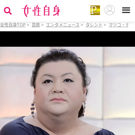
女性自身TOP
>
芸能
>
エンタメニュース
>
タレント
>
マツコ・デラ