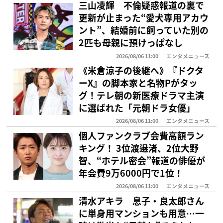
三山凌輝 不倫疑惑報道の裏で
更新が止まった“愛犬専用アカウ
ント”、結婚前に飼っていた別の
2匹も母親に預けっぱなし
2026/08/06 11:00
エンタメニュース
《米倉涼子の後継へ》『ドクタ
ーX』の脚本家と名物Pがタッ
グ！テレ朝の新医療ドラマ主演
に選ばれた「元朝ドラ女優」
2026/08/06 11:00
エンタメニュース
個人ファンクラブ会費高額ラン
キング！ 3位渡邊渚、2位大野
智、“ホテル密会”報道の俳優が
年会費9万6000円で1位！
2026/08/06 11:00
エンタメニュース
清水アキラ 息子・良太郎さん
に単身用マンションも用意…一