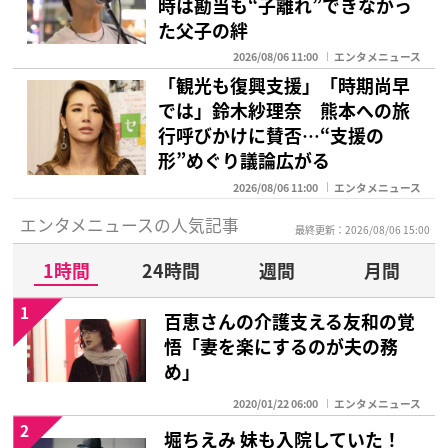
時は勘当も“子離れ”できなかっ
た父子の絆
2026/08/06 11:00
エンタメニュース
「観光も復興支援」「時期尚早
では」鈴木紗理奈 熊本への旅
行呼びかけに賛否…“支援の
形”めぐり議論広がる
2026/08/06 11:00
エンタメニュース
エンタメニュースの人気記事
最終更新：2026/08/06 15:00
1時間
24時間
週間
月間
1
百恵さんの介護支える友和の覚
悟「妻を楽にするのが夫の務
め」
2020/01/22 06:00
エンタメニュース
2
堀ちえみ 妹も入院していた！