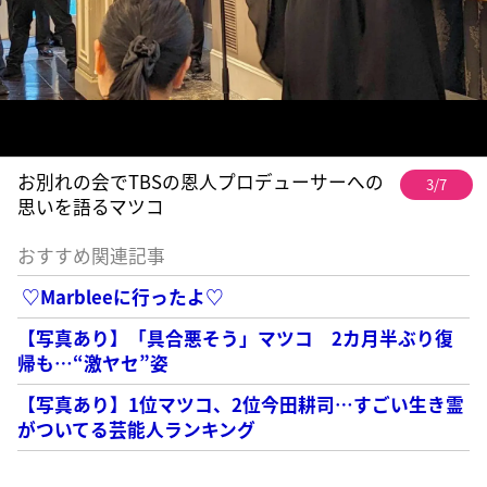
お別れの会でTBSの恩人プロデューサーへの
3/7
思いを語るマツコ
おすすめ関連記事
♡Marbleeに行ったよ♡
【写真あり】「具合悪そう」マツコ 2カ月半ぶり復
帰も…“激ヤセ”姿
【写真あり】1位マツコ、2位今田耕司…すごい生き霊
がついてる芸能人ランキング