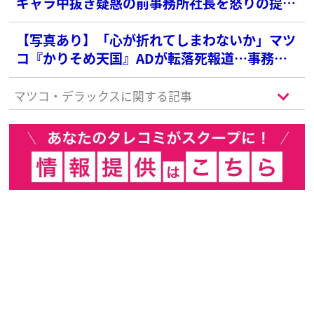
ギャラ中抜き疑惑の前事務所社長を怒りの提訴
へ！損害賠償額は約10億円に
【写真あり】「心が折れてしまわないか」マツ
コ『かりそめ天国』ADが転落死報道…事務所
社長が中抜き疑惑、遠野なぎこさん事故死、続
く心労に募る心配の声
マツコ・デラックスに関する記事