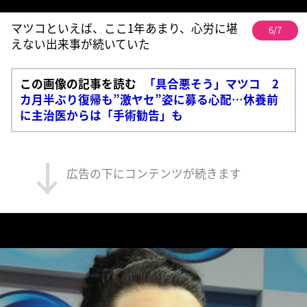
マツコといえば、ここ1年あまり、心労に堪
6/7
えない出来事が続いていた
この画像の記事を読む
「具合悪そう」マツコ 2
カ月半ぶり復帰も”激ヤセ”姿に募る心配…休養前
に主治医からは「手術勧告」も
広告の下にコンテンツが続きます