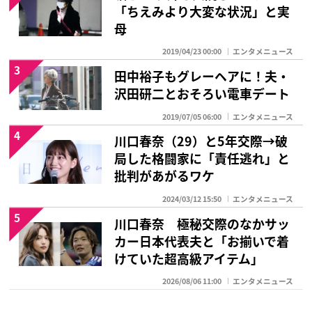
「ちえみより大変な状況」と実
母
2019/04/23 00:00
エンタメニュース
3
田中裕子もグレーヘアに！夫・
沢田研二とおそろい電車デート
2019/07/05 06:00
エンタメニュース
4
川口春奈（29）と5年交際→破
局した格闘家に「責任逃れ」と
批判があがるワケ
2024/03/12 15:50
エンタメニュース
5
川口春奈 極秘交際のなかサッ
カー日本代表夫と「お揃いで着
けていた超高級アイテム」
2026/08/06 11:00
エンタメニュース