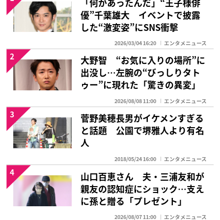
「何があったんだ」“王子様俳
優”千葉雄大 イベントで披露
した“激変姿”にSNS衝撃
2026/03/04 16:20
エンタメニュース
2
大野智 “お気に入りの場所”に
出没し…左腕の“びっしりタト
ゥー”に現れた「驚きの異変」
2026/08/08 11:00
エンタメニュース
3
菅野美穂長男がイケメンすぎる
と話題 公園で堺雅人より有名
人
2018/05/24 16:00
エンタメニュース
4
山口百恵さん 夫・三浦友和が
親友の認知症にショック…支え
に孫と贈る「プレゼント」
2026/08/07 11:00
エンタメニュース