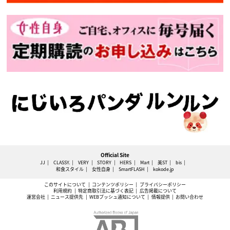
Official Site
JJ
CLASSY.
VERY
STORY
HERS
Mart
美ST
bis
和食スタイル
女性自身
SmartFLASH
kokode.jp
このサイトについて
コンテンツポリシー
プライバシーポリシー
利用規約
特定商取引法に基づく表記
広告掲載について
運営会社
ニュース提供先
WEBプッシュ通知について
情報提供
お問い合わせ