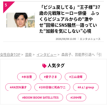
5
「ビジュ戻してる」“王子様”37
歳の元戦隊ヒーロー俳優 ふっ
くらビジュアルからの“激や
せ”回帰にSNS騒然…語ってい
た“加齢を気にしない”心境
2026/08/08 11:00
エンタメニュース
女性自身TOP
>
芸能
>
インタビュー
>
森昌子、芸能界引退へ「引退
人気タグ
水谷豊
愛子さま
三山凌輝
ANZEN漫才
100日後に死ぬワニ
Aぇ! group
BOOM BOOM SATELLITES
1994年