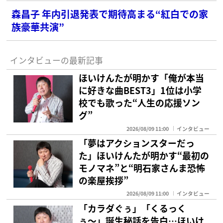
森昌子 年内引退発表で期待高まる“紅白での家
族豪華共演”
インタビューの最新記事
ほいけんたが明かす「俺が本当
に好きな曲BEST3」1位は小学
校でも歌った“人生の応援ソン
グ”
2026/08/09 11:00
インタビュー
「夢はアクションスターだっ
た」ほいけんたが明かす“最初の
モノマネ”と“明石家さんま恐怖
の楽屋挨拶”
2026/08/09 11:00
インタビュー
「カラダぐぅ」「くるっく
ぅ〜」誕生秘話を告白…ほいけ