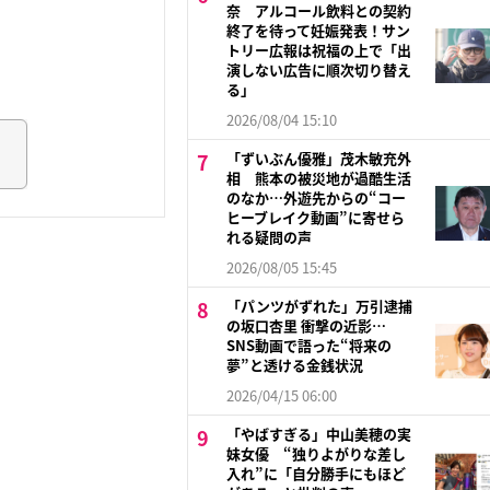
奈 アルコール飲料との契約
終了を待って妊娠発表！サン
トリー広報は祝福の上で「出
演しない広告に順次切り替え
る」
2026/08/04 15:10
「ずいぶん優雅」茂木敏充外
相 熊本の被災地が過酷生活
のなか…外遊先からの“コー
ヒーブレイク動画”に寄せら
れる疑問の声
2026/08/05 15:45
「パンツがずれた」万引逮捕
の坂口杏里 衝撃の近影…
SNS動画で語った“将来の
夢”と透ける金銭状況
2026/04/15 06:00
「やばすぎる」中山美穂の実
妹女優 “独りよがりな差し
入れ”に「自分勝手にもほど