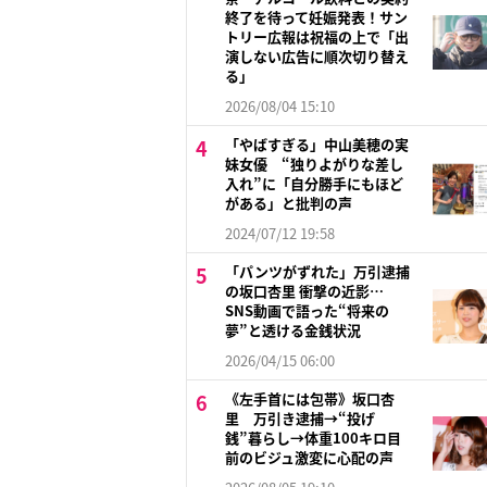
終了を待って妊娠発表！サン
トリー広報は祝福の上で「出
演しない広告に順次切り替え
る」
2026/08/04 15:10
「やばすぎる」中山美穂の実
妹女優 “独りよがりな差し
入れ”に「自分勝手にもほど
がある」と批判の声
2024/07/12 19:58
「パンツがずれた」万引逮捕
の坂口杏里 衝撃の近影…
SNS動画で語った“将来の
夢”と透ける金銭状況
2026/04/15 06:00
《左手首には包帯》坂口杏
里 万引き逮捕→“投げ
銭”暮らし→体重100キロ目
前のビジュ激変に心配の声