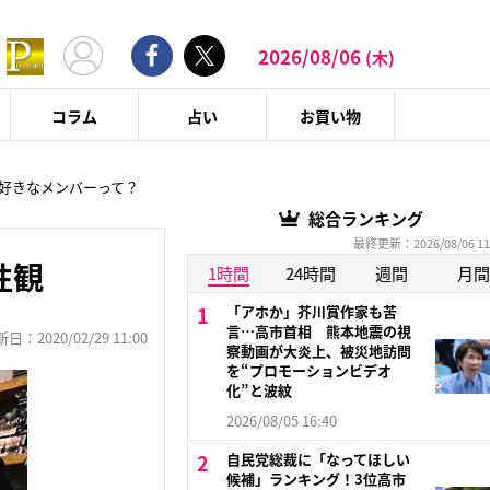
2026/08/06
(木)
コラム
占い
お買い物
好きなメンバーって？
総合ランキング
最終更新：2026/08/06 11
性観
1時間
24時間
週間
月間
「アホか」芥川賞作家も苦
言…高市首相 熊本地震の視
：2020/02/29 11:00
察動画が大炎上、被災地訪問
を“プロモーションビデオ
化”と波紋
2026/08/05 16:40
自民党総裁に「なってほしい
候補」ランキング！3位高市