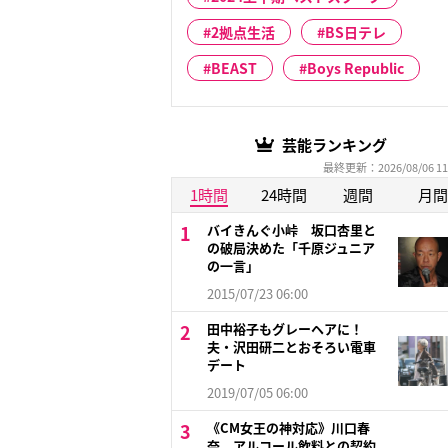
2拠点生活
BS日テレ
BEAST
Boys Republic
芸能ランキング
最終更新：2026/08/06 11
1時間
24時間
週間
月間
バイきんぐ小峠 坂口杏里と
の破局決めた「千原ジュニア
の一言」
2015/07/23 06:00
田中裕子もグレーヘアに！
夫・沢田研二とおそろい電車
デート
2019/07/05 06:00
《CM女王の神対応》川口春
奈 アルコール飲料との契約