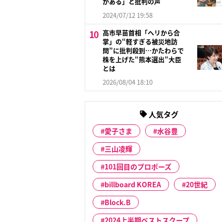
がある」と批判の声
2024/07/12 19:58
高市早苗首相「ヘリから合
掌」の“軽すぎる被災地訪
問”に批判殺到…かたわらで
株を上げた“熊本選出”大臣
とは
2026/08/04 18:10
人気タグ
愛子さま
水谷豊
三山凌輝
101回目のプロポーズ
billboard KOREA
20世紀
Block.B
2024上半期ベストスクープ