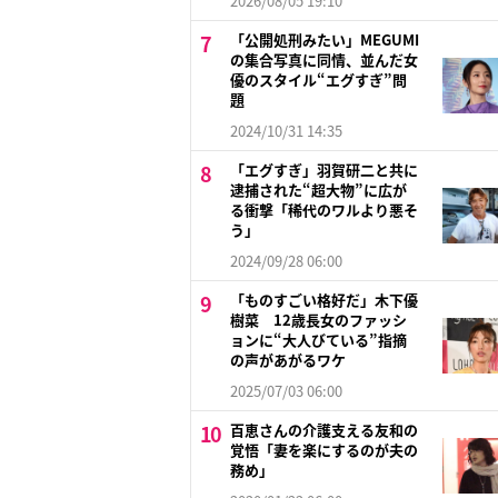
2026/08/05 19:10
「公開処刑みたい」MEGUMI
の集合写真に同情、並んだ女
優のスタイル“エグすぎ”問
題
2024/10/31 14:35
「エグすぎ」羽賀研二と共に
逮捕された“超大物”に広が
る衝撃「稀代のワルより悪そ
う」
2024/09/28 06:00
「ものすごい格好だ」木下優
樹菜 12歳長女のファッシ
ョンに“大人びている”指摘
の声があがるワケ
2025/07/03 06:00
百恵さんの介護支える友和の
覚悟「妻を楽にするのが夫の
務め」