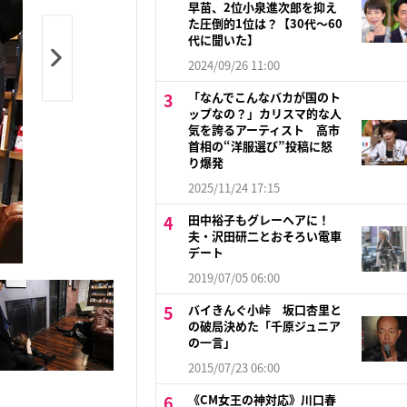
早苗、2位小泉進次郎を抑え
た圧倒的1位は？【30代〜60
代に聞いた】
2024/09/26 11:00
「なんでこんなバカが国のト
ップなの？」カリスマ的な人
気を誇るアーティスト 高市
首相の“洋服選び”投稿に怒
り爆発
2025/11/24 17:15
田中裕子もグレーヘアに！
夫・沢田研二とおそろい電車
デート
2019/07/05 06:00
バイきんぐ小峠 坂口杏里と
の破局決めた「千原ジュニア
の一言」
2015/07/23 06:00
《CM女王の神対応》川口春