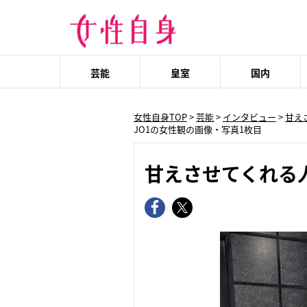
芸能
皇室
国内
女性自身TOP
>
芸能
>
インタビュー
>
甘え
JO1の女性観の画像・写真1枚目
甘えさせてくれる