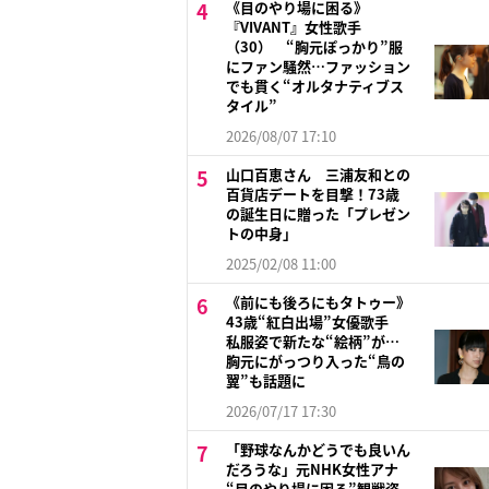
《目のやり場に困る》
『VIVANT』女性歌手
（30） “胸元ぽっかり”服
にファン騒然…ファッション
でも貫く“オルタナティブス
タイル”
2026/08/07 17:10
山口百恵さん 三浦友和との
百貨店デートを目撃！73歳
の誕生日に贈った「プレゼン
トの中身」
2025/02/08 11:00
《前にも後ろにもタトゥー》
43歳“紅白出場”女優歌手
私服姿で新たな“絵柄”が…
胸元にがっつり入った“鳥の
翼”も話題に
2026/07/17 17:30
「野球なんかどうでも良いん
だろうな」元NHK女性アナ
“目のやり場に困る”観戦姿