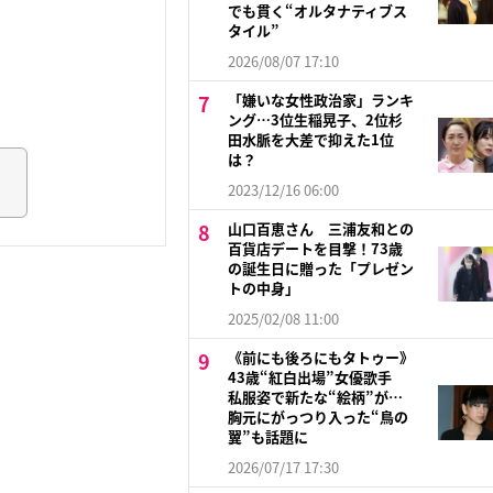
でも貫く“オルタナティブス
タイル”
2026/08/07 17:10
「嫌いな女性政治家」ランキ
ング…3位生稲晃子、2位杉
田水脈を大差で抑えた1位
は？
2023/12/16 06:00
山口百恵さん 三浦友和との
百貨店デートを目撃！73歳
の誕生日に贈った「プレゼン
トの中身」
2025/02/08 11:00
《前にも後ろにもタトゥー》
43歳“紅白出場”女優歌手
私服姿で新たな“絵柄”が…
胸元にがっつり入った“鳥の
翼”も話題に
2026/07/17 17:30