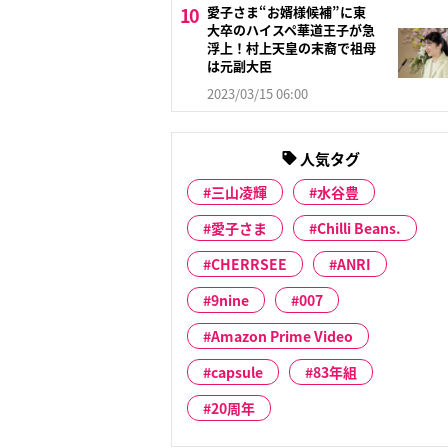
愛子さま“お婿様候補”に東
大卒のハイスペ華道王子が急
浮上！村上天皇の末裔で祖母
は元副大臣
2023/03/15 06:00
人気タグ
三山凌輝
水谷豊
愛子さま
Chilli Beans.
CHERRSEE
ANRI
9nine
007
Amazon Prime Video
capsule
83年組
20周年