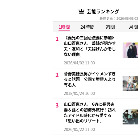
芸能ランキング
最終更新：2026/08/08 03
1時間
24時間
週間
月間
《義兄の三回忌法要に参加》
山口百恵さん 義姉が明かす
夫・友和と「夫婦げんかをし
ない理由」
2026/04/02 11:00
菅野美穂長男がイケメンすぎ
ると話題 公園で堺雅人より
有名人
2018/05/24 16:00
山口百恵さん GWに長男夫
妻＆孫との初海外旅行！訪れ
たアイドル時代から愛する
「思い出のリゾート」
2026/05/22 11:00