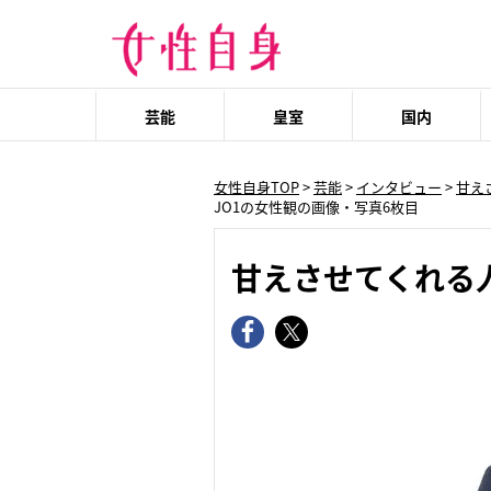
芸能
皇室
国内
女性自身TOP
>
芸能
>
インタビュー
>
甘え
JO1の女性観の画像・写真6枚目
甘えさせてくれる