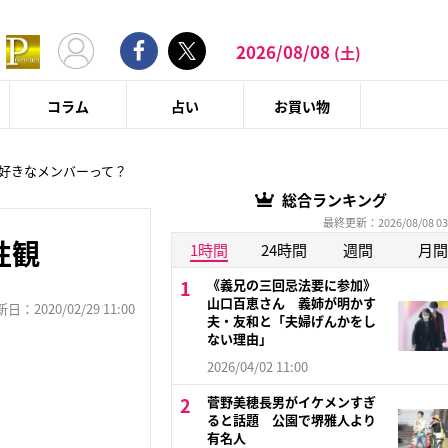
2026/08/08
(土)
コラム
占い
お買い物
好きなメンバーって？
総合ランキング
最終更新：2026/08/08 03
性観
1時間
24時間
週間
月間
《義兄の三回忌法要に参加》
山口百恵さん 義姉が明かす
：2020/02/29 11:00
夫・友和と「夫婦げんかをし
ない理由」
2026/04/02 11:00
菅野美穂長男がイケメンすぎ
ると話題 公園で堺雅人より
有名人