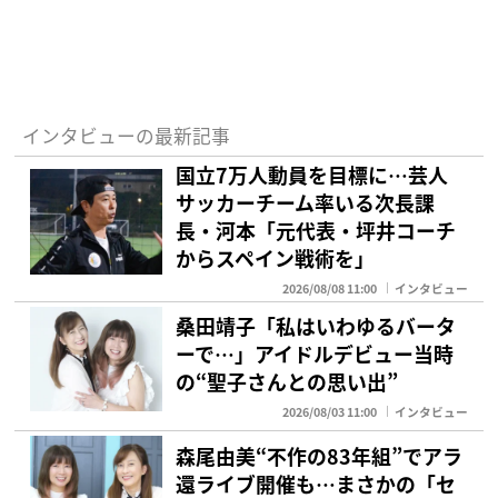
インタビューの最新記事
国立7万人動員を目標に…芸人
サッカーチーム率いる次長課
長・河本「元代表・坪井コーチ
からスペイン戦術を」
2026/08/08 11:00
インタビュー
桑田靖子「私はいわゆるバータ
ーで…」アイドルデビュー当時
の“聖子さんとの思い出”
2026/08/03 11:00
インタビュー
森尾由美“不作の83年組”でアラ
還ライブ開催も…まさかの「セ