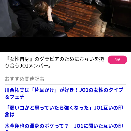
『女性自身』のグラビアのためにお互いを撮
5/6
り合うJO1メンバー。
おすすめ関連記事
川西拓実は「片耳かけ」が好き！JO1の女性のタイプ
＆フェチ
「弱いコかと思っていたら強くなった」JO1互いの印
象は
木全翔也の渾身のボケって？ JO1に聞いた互いの印