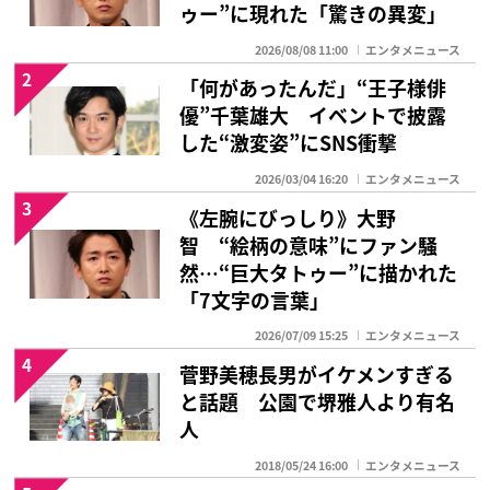
ゥー”に現れた「驚きの異変」
2026/08/08 11:00
エンタメニュース
2
「何があったんだ」“王子様俳
優”千葉雄大 イベントで披露
した“激変姿”にSNS衝撃
2026/03/04 16:20
エンタメニュース
3
《左腕にびっしり》大野
智 “絵柄の意味”にファン騒
然…“巨大タトゥー”に描かれた
「7文字の言葉」
2026/07/09 15:25
エンタメニュース
4
菅野美穂長男がイケメンすぎる
と話題 公園で堺雅人より有名
人
2018/05/24 16:00
エンタメニュース