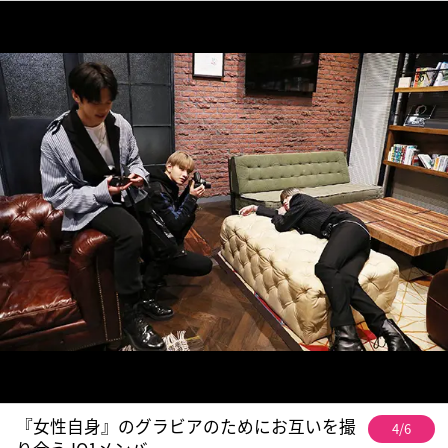
『女性自身』のグラビアのためにお互いを撮
4/6