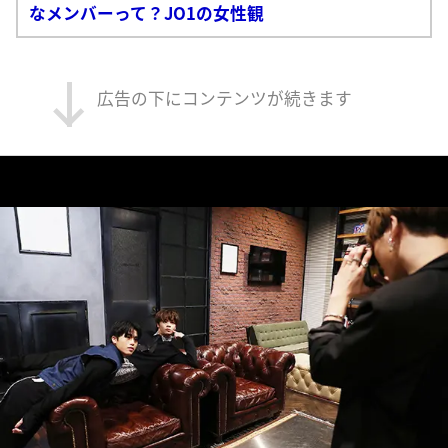
なメンバーって？JO1の女性観
広告の下にコンテンツが続きます