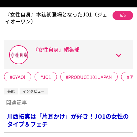
『女性自身』本誌初登場となったJO1（ジェ
6/6
イオーワン）
『女性自身』編集部
GYAO!
JO1
PRODUCE 101 JAPAN
ア
芸能
インタビュー
関連記事
川西拓実は「片耳かけ」が好き！JO1の女性の
タイプ＆フェチ