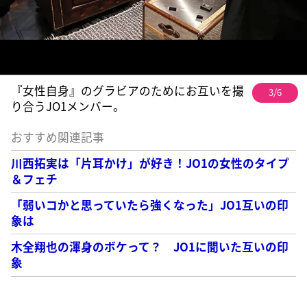
『女性自身』のグラビアのためにお互いを撮
3/6
り合うJO1メンバー。
おすすめ関連記事
川西拓実は「片耳かけ」が好き！JO1の女性のタイプ
＆フェチ
「弱いコかと思っていたら強くなった」JO1互いの印
象は
木全翔也の渾身のボケって？ JO1に聞いた互いの印
象