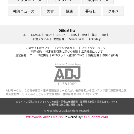
韓流ニュース
美容
健康
暮らし
グルメ
Official Site
JJ
CLASSY.
VERY
STORY
HERS
Mart
美ST
bis
和食スタイル
女性自身
SmartFLASH
kokode.jp
このサイトについて
コンテンツポリシー
プライバシーポリシー
利用規約
特定商取引法に基づく表記
広告掲載について
運営会社
ニュース提供先
WEBプッシュ通知について
情報提供
お問い合わせ
ABJマークは、この電子書店・電子書籍配信サービスが、著作権者からコンテンツ使用許諾を得た正
規版配信サービスであることを示す登録商標（登録番号 第6091713号）です。
本サイトに掲載されているすべての文章・画像の無断転載・複製行為を固く禁止します。すべて
の著作権は光文社に帰属します。
© Kobunsha Co., Ltd. All Rights Reserved.
WP2Social Auto Publish
Powered By :
XYZScripts.com