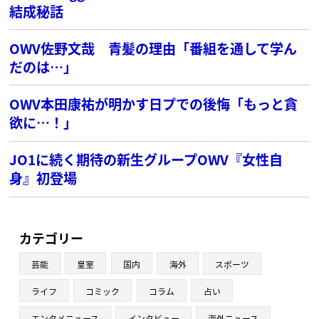
結成秘話
OWV佐野文哉 青髪の理由「番組を通して学ん
だのは…」
OWV本田康祐が明かす日プでの後悔「もっと貪
欲に…！」
JO1に続く期待の新生グループOWV『女性自
身』初登場
カテゴリー
芸能
皇室
国内
海外
スポーツ
ライフ
コミック
コラム
占い
エンタメニュース
インタビュー
海外ニュース