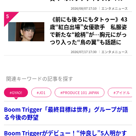
2026/08/07 17:10
エンタメニュース
5
《前にも後ろにもタトゥー》43
歳“紅白出場”女優歌手 私服姿
で新たな“絵柄”が…胸元にがっ
つり入った“鳥の翼”も話題に
2026/07/17 17:30
エンタメニュース
関連キーワードの記事を探す
GYAO!
JO1
PRODUCE 101 JAPAN
アイドル
Boom Trigger「最終目標は世界」グループが語
る今後の野望
Boom Triggerがデビュー！“仲良し”5人明かす