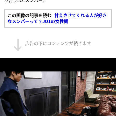
り合うJO1メンバー。
この画像の記事を読む
甘えさせてくれる人が好き
なメンバーって？JO1の女性観
広告の下にコンテンツが続きます