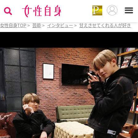
女性自身TOP
>
芸能
>
インタビュー
>
甘えさせてくれる人が好きなメ