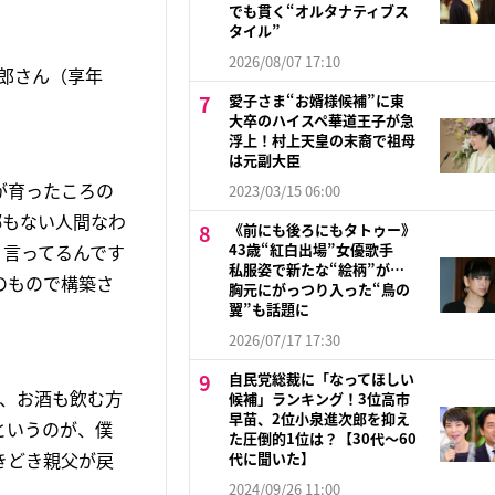
でも貫く“オルタナティブス
タイル”
2026/08/07 17:10
太郎さん（享年
愛子さま“お婿様候補”に東
大卒のハイスペ華道王子が急
浮上！村上天皇の末裔で祖母
は元副大臣
が育ったころの
2023/03/15 06:00
郷もない人間なわ
《前にも後ろにもタトゥー》
う言ってるんです
43歳“紅白出場”女優歌手
私服姿で新たな“絵柄”が…
のもので構築さ
胸元にがっつり入った“鳥の
翼”も話題に
2026/07/17 17:30
自民党総裁に「なってほしい
く、お酒も飲む方
候補」ランキング！3位高市
早苗、2位小泉進次郎を抑え
というのが、僕
た圧倒的1位は？【30代〜60
きどき親父が戻
代に聞いた】
2024/09/26 11:00