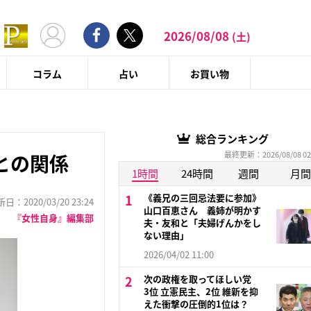
2026/08/08
(土)
コラム
占い
お買い物
総合ランキング
最終更新：2026/08/08 02
との関係
1時間
24時間
週間
月間
《義兄の三回忌法要に参加》
：2020/03/20 23:24
山口百恵さん 義姉が明かす
『女性自身』編集部
夫・友和と「夫婦げんかをし
ない理由」
2026/04/02 11:00
次の政権を取ってほしい党
3位 立憲民主、2位 維新を抑
えた衝撃の圧倒的1位は？