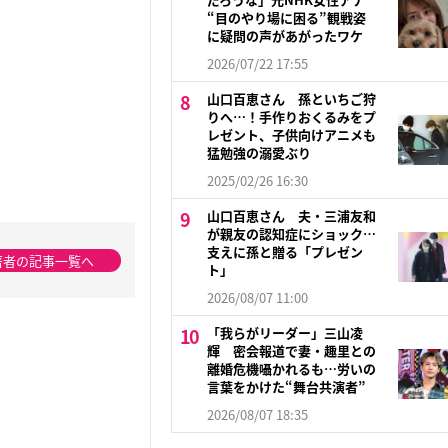
“目のやり場に困る”観戦姿
に疑問の声があがったワケ
2026/07/22 17:55
山口百恵さん 孫といちご狩
りへ…！手作りおくるみをプ
レゼント、子供向けアニメも
猛勉強の溺愛ぶり
2025/02/26 16:30
山口百恵さん 夫・三浦友和
が親友の認知症にショック…
支えに孫と贈る「プレゼン
著者の記事一覧へ
ト」
2026/08/07 11:00
「我らがリーダー」三山凌
輝 密会報道で妻・趣里との
離婚危機囁かれるも…労いの
言葉をかけた“舞台共演者”
2026/08/07 18:35