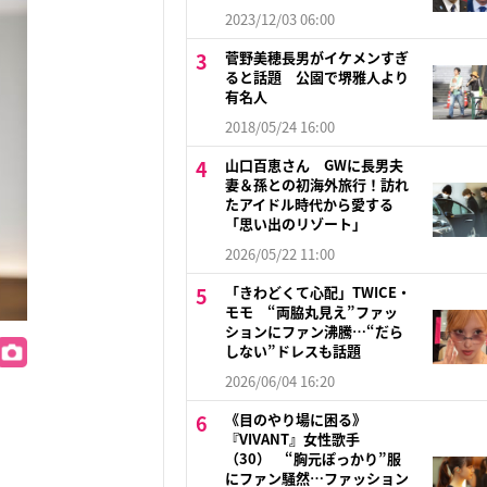
2023/12/03 06:00
菅野美穂長男がイケメンすぎ
ると話題 公園で堺雅人より
有名人
2018/05/24 16:00
山口百恵さん GWに長男夫
妻＆孫との初海外旅行！訪れ
たアイドル時代から愛する
「思い出のリゾート」
2026/05/22 11:00
「きわどくて心配」TWICE・
モモ “両脇丸見え”ファッ
ションにファン沸騰…“だら
しない”ドレスも話題
2026/06/04 16:20
《目のやり場に困る》
『VIVANT』女性歌手
（30） “胸元ぽっかり”服
にファン騒然…ファッション