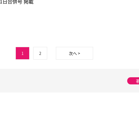
31日合併号 掲載
1
2
次へ >