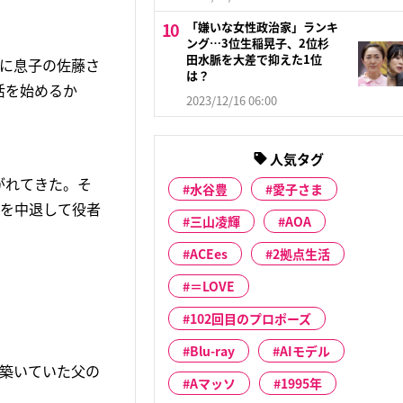
「嫌いな女性政治家」ランキ
ング…3位生稲晃子、2位杉
田水脈を大差で抑えた1位
峠に息子の佐藤さ
は？
活を始めるか
2023/12/16 06:00
人気タグ
がれてきた。そ
水谷豊
愛子さま
科を中退して役者
三山凌輝
AOA
ACEes
2拠点生活
＝LOVE
102回目のプロポーズ
Blu-ray
AIモデル
を築いていた父の
Aマッソ
1995年