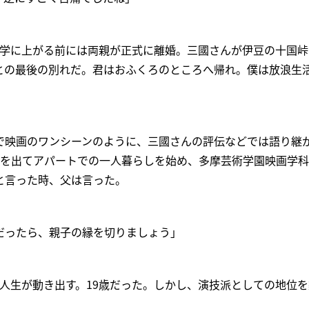
中学に上がる前には両親が正式に離婚。三國さんが伊豆の十国
との最後の別れだ。君はおふくろのところへ帰れ。僕は放浪生
るで映画のワンシーンのように、三國さんの評伝などでは語り継
家を出てアパートでの一人暮らしを始め、多摩芸術学園映画学
と言った時、父は言った。
だったら、親子の縁を切りましょう」
の人生が動き出す。19歳だった。しかし、演技派としての地位