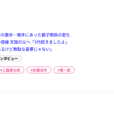
後の散歩…晩年にあった親子関係の変化
宿縁 天国の父へ「3代続きましたよ」
れるけど無駄な豪華じゃない」
ンタビュー
三國連太郎
佐藤浩市
寛一郎