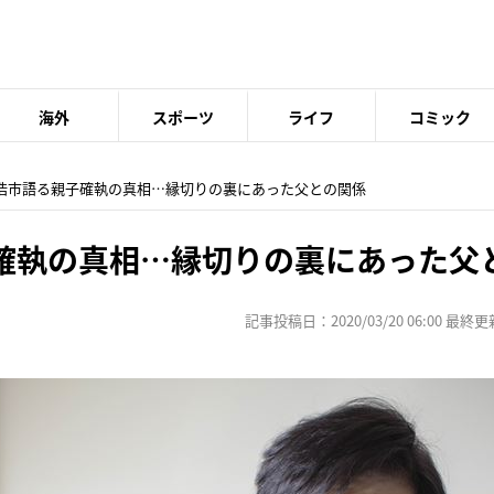
海外
スポーツ
ライフ
コミック
藤浩市語る親子確執の真相…縁切りの裏にあった父との関係
確執の真相…縁切りの裏にあった父
記事投稿日：2020/03/20 06:00 最終更新日