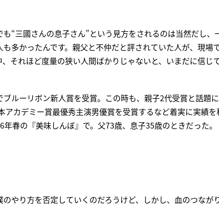
でも“三國さんの息子さん”という見方をされるのは当然だし、
人も多かったんです。親父と不仲だと評されていた人が、現場
中、それほど度量の狭い人間ばかりじゃないと、いまだに信じ
でブルーリボン新人賞を受賞。この時も、親子2代受賞と話題
日本アカデミー賞最優秀主演男優賞を受賞するなど着実に実績を
6年春の『美味しんぼ』で。父73歳、息子35歳のときだった。
僕のやり方を否定していくのだろうけど、しかし、血のつなが