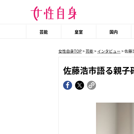
芸能
皇室
国内
女性自身TOP
>
芸能
>
インタビュー
> 佐
佐藤浩市語る親子