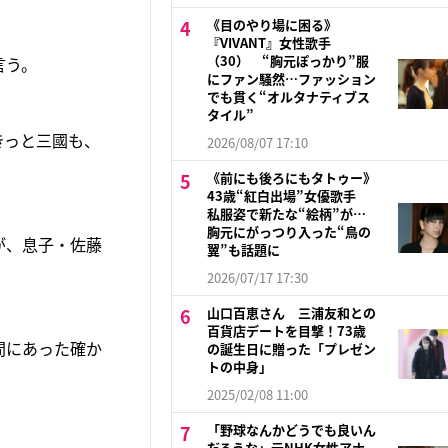
《目のやり場に困る》
『VIVANT』女性歌手
（30） “胸元ぽっかり”服
言う。
にファン騒然…ファッション
でも貫く“オルタナティブス
タイル”
きっと三國も、
2026/08/07 17:10
《前にも後ろにもタトゥー》
43歳“紅白出場”女優歌手
私服姿で新たな“絵柄”が…
胸元にがっつり入った“鳥の
が、息子・佐藤
翼”も話題に
2026/07/17 17:30
山口百恵さん 三浦友和との
百貨店デートを目撃！73歳
間にあった確か
の誕生日に贈った「プレゼン
トの中身」
2025/02/08 11:00
「野球なんかどうでも良いん
だろうな」元NHK女性アナ