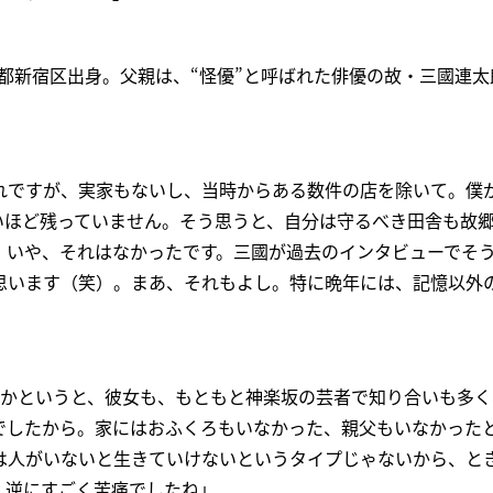
東京都新宿区出身。父親は、“怪優”と呼ばれた俳優の故・三國連
れですが、実家もないし、当時からある数件の店を除いて。僕
いほど残っていません。そう思うと、自分は守るべき田舎も故
 いや、それはなかったです。三國が過去のインタビューでそ
と思います（笑）。まあ、それもよし。特に晩年には、記憶以外
たかというと、彼女も、もともと神楽坂の芸者で知り合いも多
でしたから。家にはおふくろもいなかった、親父もいなかった
は人がいないと生きていけないというタイプじゃないから、と
、逆にすごく苦痛でしたね」