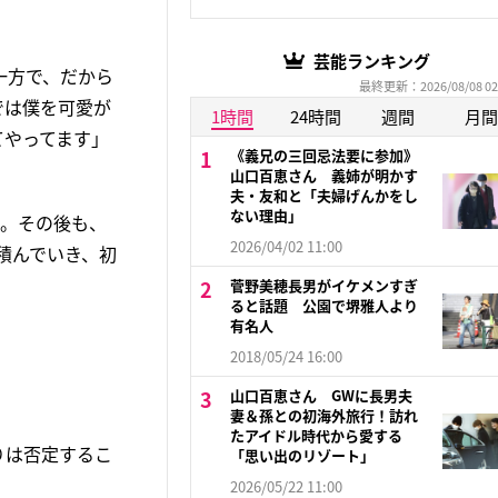
芸能ランキング
一方で、だから
最終更新：2026/08/08 02
では僕を可愛が
1時間
24時間
週間
月間
てやってます」
《義兄の三回忌法要に参加》
山口百恵さん 義姉が明かす
夫・友和と「夫婦げんかをし
ない理由」
に。その後も、
2026/04/02 11:00
積んでいき、初
菅野美穂長男がイケメンすぎ
ると話題 公園で堺雅人より
有名人
2018/05/24 16:00
山口百恵さん GWに長男夫
妻＆孫との初海外旅行！訪れ
たアイドル時代から愛する
りは否定するこ
「思い出のリゾート」
2026/05/22 11:00