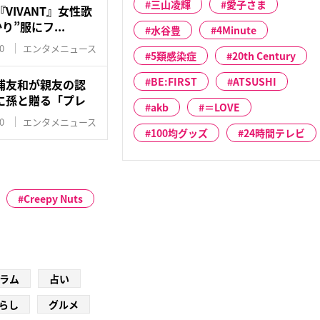
三山凌輝
愛子さま
VIVANT』女性歌
り”服にフ...
水谷豊
4Minute
0
エンタメニュース
5類感染症
20th Century
BE:FIRST
ATSUSHI
浦友和が親友の認
に孫と贈る「プレ
akb
＝LOVE
0
エンタメニュース
100均グッズ
24時間テレビ
Creepy Nuts
ラム
占い
らし
グルメ