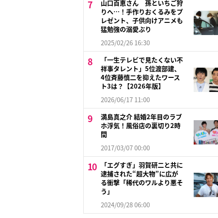
山口百恵さん 孫といちご狩
りへ…！手作りおくるみをプ
レゼント、子供向けアニメも
猛勉強の溺愛ぶり
2025/02/26 16:30
「一生テレビで見たくない不
祥事タレント」5位渡部建、
4位斉藤慎二を抑えたワース
ト3は？【2026年版】
2026/06/17 11:00
満島真之介 結婚2年目のラブ
ホ浮気！風俗店の裏切り2時
間
2017/03/07 00:00
「エグすぎ」羽賀研二と共に
逮捕された“超大物”に広が
る衝撃「稀代のワルより悪そ
う」
2024/09/28 06:00