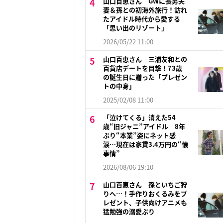
山口百恵さん GWに長男夫
妻＆孫との初海外旅行！訪れ
たアイドル時代から愛する
「思い出のリゾート」
2026/05/22 11:00
山口百恵さん 三浦友和との
百貨店デートを目撃！73歳
の誕生日に贈った「プレゼン
トの中身」
2025/02/08 11:00
「泣けてくる」消えた54
歳“旧ジャニ”アイドル 8年
ぶり“本業”姿にネット感
涙…現在は家賃3.4万円の“懐
事情”
2026/08/06 19:10
山口百恵さん 孫といちご狩
りへ…！手作りおくるみをプ
レゼント、子供向けアニメも
猛勉強の溺愛ぶり