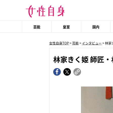
芸能
皇室
国内
女性自身TOP
>
芸能
>
インタビュー
> 林
林家きく姫 師匠