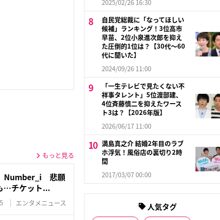
2025/02/26 16:30
自民党総裁に「なってほしい
候補」ランキング！3位高市
早苗、2位小泉進次郎を抑え
た圧倒的1位は？【30代〜60
代に聞いた】
2024/09/26 11:00
「一生テレビで見たくない不
祥事タレント」5位渡部建、
4位斉藤慎二を抑えたワース
ト3は？【2026年版】
2026/06/17 11:00
満島真之介 結婚2年目のラブ
ホ浮気！風俗店の裏切り2時
もっと見る
間
2017/03/07 00:00
umber_i 悲願
…チケット...
5
エンタメニュース
人気タグ