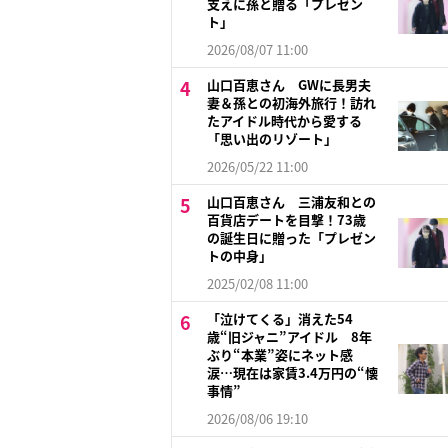
支えに孫と贈る「プレゼン
ト」
2026/08/07 11:00
山口百恵さん GWに長男夫
妻＆孫との初海外旅行！訪れ
たアイドル時代から愛する
「思い出のリゾート」
2026/05/22 11:00
山口百恵さん 三浦友和との
百貨店デートを目撃！73歳
の誕生日に贈った「プレゼン
トの中身」
2025/02/08 11:00
「泣けてくる」消えた54
歳“旧ジャニ”アイドル 8年
ぶり“本業”姿にネット感
涙…現在は家賃3.4万円の“懐
事情”
2026/08/06 19:10