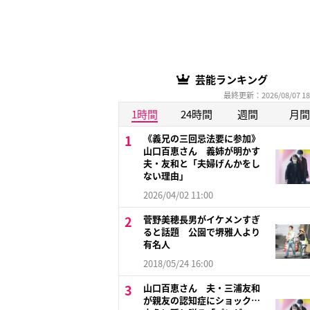
芸能ランキング
最終更新：2026/08/07 18
1時間
24時間
週間
月間
《義兄の三回忌法要に参加》
山口百恵さん 義姉が明かす
夫・友和と「夫婦げんかをし
ない理由」
2026/04/02 11:00
菅野美穂長男がイケメンすぎ
ると話題 公園で堺雅人より
有名人
2018/05/24 16:00
山口百恵さん 夫・三浦友和
が親友の認知症にショック…