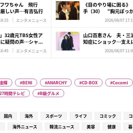
フワちゃん 飛行
《目のやり場に困る》『
に厳しい声…有吉弘行
手（30） “胸元ぽっか
18:15
エンタメニュース
2026/08/07 17:1
32歳元TBS女性ア
山口百恵さん 夫・三
に疑問の声…シャ...
知症にショック…支え
ゼン...
16:45
エンタメニュース
2026/08/07 11:0
凌輝
BENI
ANARCHY
CD-BOX
Cocomi
27時間テレビ
B級グルメ
国内
海外
スポーツ
ライフ
コミック
コ
海外ニュース
韓流ニュース
美容
健康
暮