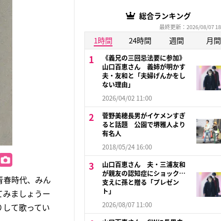
総合ランキング
最終更新：2026/08/07 18
1時間
24時間
週間
月間
《義兄の三回忌法要に参加》
山口百恵さん 義姉が明かす
夫・友和と「夫婦げんかをし
ない理由」
2026/04/02 11:00
菅野美穂長男がイケメンすぎ
ると話題 公園で堺雅人より
有名人
2018/05/24 16:00
山口百恵さん 夫・三浦友和
が親友の認知症にショック…
青春時代、みん
支えに孫と贈る「プレゼン
ト」
てみましょうー
2026/08/07 11:00
りして歌ってい