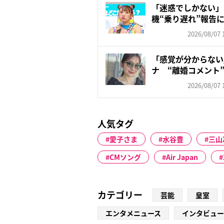
「迷惑でしかない」
機“乗り遅れ”報告
も苦...
2026/08/07 
「感覚が分からない」
ナ “離婚コメント”
2026/08/07 
人気タグ
愛子さま
水谷豊
三山
CMソング
Air Japan
カテゴリー
芸能
皇室
エンタメニュース
インタビュー