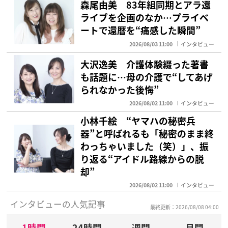
森尾由美 83年組同期とアラ還
ライブを企画のなか…プライベ
ートで還暦を“痛感した瞬間”
2026/08/03 11:00
インタビュー
大沢逸美 介護体験綴った著書
も話題に…母の介護で“してあげ
られなかった後悔”
2026/08/02 11:00
インタビュー
小林千絵 “ヤマハの秘密兵
器”と呼ばれるも「秘密のまま終
わっちゃいました（笑）」、振
り返る“アイドル路線からの脱
却”
2026/08/02 11:00
インタビュー
インタビューの人気記事
最終更新：2026/08/08 04:00
1時間
24時間
週間
月間