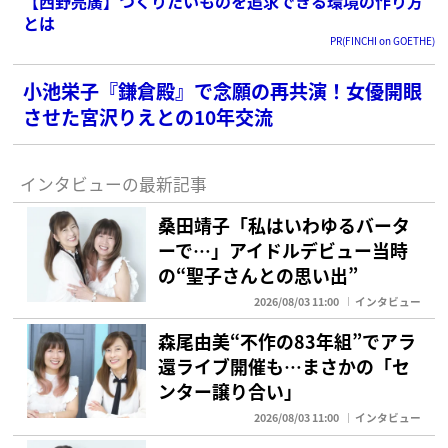
【西野亮廣】つくりたいものを追求できる環境の作り方
とは
PR(FINCHI on GOETHE)
小池栄子『鎌倉殿』で念願の再共演！女優開眼
させた宮沢りえとの10年交流
インタビューの最新記事
桑田靖子「私はいわゆるバータ
ーで…」アイドルデビュー当時
の“聖子さんとの思い出”
2026/08/03 11:00
インタビュー
森尾由美“不作の83年組”でアラ
還ライブ開催も…まさかの「セ
ンター譲り合い」
2026/08/03 11:00
インタビュー