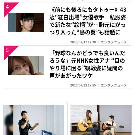
4
《前にも後ろにもタトゥー》43
歳“紅白出場”女優歌手 私服姿
で新たな“絵柄”が…胸元にがっ
つり入った“鳥の翼”も話題に
2026/07/17 17:30
エンタメニュース
5
「野球なんかどうでも良いんだ
ろうな」元NHK女性アナ “目の
やり場に困る”観戦姿に疑問の
声があがったワケ
2026/07/22 17:55
エンタメニュース