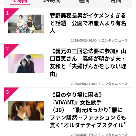
1
菅野美穂長男がイケメンすぎる
と話題 公園で堺雅人より有名
人
2018/05/24 16:00
エンタメニュース
2
《義兄の三回忌法要に参加》山
口百恵さん 義姉が明かす夫・
友和と「夫婦げんかをしない理
由」
2026/04/02 11:00
エンタメニュース
3
《目のやり場に困る》
『VIVANT』女性歌手
（30） “胸元ぽっかり”服に
ファン騒然…ファッションでも
貫く“オルタナティブスタイル”
2026/08/07 17:10
エンタメニュース