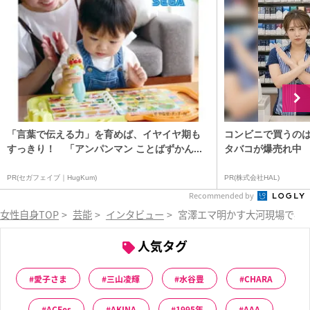
「言葉で伝える力」を育めば、イヤイヤ期も
コンビニで買うの
すっきり！ 「アンパンマン ことばずかん...
タバコが爆売れ中
PR(セガフェイブ｜HugKum)
PR(株式会社HAL)
Recommended by
女性自身TOP
>
芸能
>
インタビュー
>
宮澤エマ明かす大河現場で感
人気タグ
愛子さま
三山凌輝
水谷豊
CHARA
ACEes
AKINA
1995年
AAA