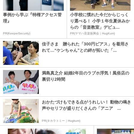
事例から学ぶ『特権アクセス管
小学校に慣れた今だからじっく
理』
り選べる！ 小学１年生夏休みか
らの「音楽教室」デビュ...
PR(KeeperSecurity)
PR(ヤマハ音楽振興会｜HugKum)
佳子さま 贈られた「300円ピアス」を着用さ
れて…“ケンちゃん”との絆が拓いた「...
満島真之介 結婚2年目のラブホ浮気！風俗店の
裏切り2時間
おかたづけもできる点がうれしい！ 動物の鳴き
声やセリフが盛りだくさんの「アニア ...
PR(タカラトミー｜Hugkum)