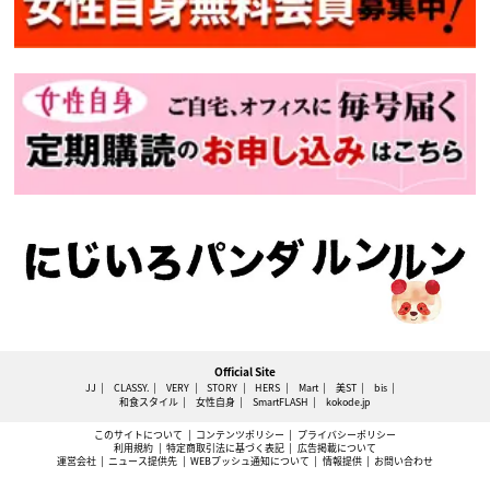
Official Site
JJ
CLASSY.
VERY
STORY
HERS
Mart
美ST
bis
和食スタイル
女性自身
SmartFLASH
kokode.jp
このサイトについて
コンテンツポリシー
プライバシーポリシー
利用規約
特定商取引法に基づく表記
広告掲載について
運営会社
ニュース提供先
WEBプッシュ通知について
情報提供
お問い合わせ