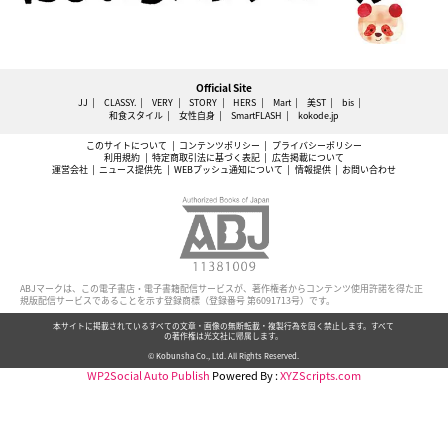
Official Site
JJ
CLASSY.
VERY
STORY
HERS
Mart
美ST
bis
和食スタイル
女性自身
SmartFLASH
kokode.jp
このサイトについて
コンテンツポリシー
プライバシーポリシー
利用規約
特定商取引法に基づく表記
広告掲載について
運営会社
ニュース提供先
WEBプッシュ通知について
情報提供
お問い合わせ
ABJマークは、この電子書店・電子書籍配信サービスが、著作権者からコンテンツ使用許諾を得た正
規版配信サービスであることを示す登録商標（登録番号 第6091713号）です。
本サイトに掲載されているすべての文章・画像の無断転載・複製行為を固く禁止します。すべて
の著作権は光文社に帰属します。
© Kobunsha Co., Ltd. All Rights Reserved.
WP2Social Auto Publish
Powered By :
XYZScripts.com