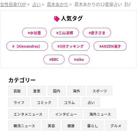
女性自身TOP
>
占い
>
真木あかり
>
真木あかりの12星座占い【5月
人気タグ
水谷豊
三山凌輝
愛子さま
［Alexandros］
3分クッキング
ANZEN漫才
BBC
aiko
カテゴリー
芸能
皇室
国内
海外
スポーツ
ライフ
コミック
コラム
占い
エンタメニュース
インタビュー
海外ニュース
韓流ニュース
美容
健康
暮らし
グルメ