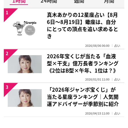
1時間
24時間
週間
月間
1
真木あかりの12星座占い【8月
6日～8月19日】蠍座は、自分
にとっての頂点を追い求めると
き
2026/08/06 06:00
占い
2
2026年宝くじが当たる「血液
型×干支」億万長者ランキング
《2位はB型×午年、1位は？》
2026/01/01 11:00
占い
3
「2026年ジャンボ宝くじ」が
当たる星座ランキング｜人気開
運アドバイザーが季節別に紹介
2026/04/15 11:00
占い