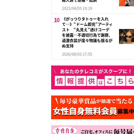
2023/04/03 19:19
《がっつりタトゥーを入れ
て…》“ドーム即完”アーティ
スト “丸見え”透けコーデ
を披露…不適切行為で謝罪、
過激衣装が度々物議も揺るが
ぬ支持
2026/08/03 17:55