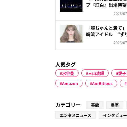
プ『紅白』出場待望
が懸...
2026/07
「服ちゃんと着て」
韓流アイドル “ず
ン...
2026/07
人気タグ
水谷豊
三山凌輝
愛子
Amazon
AmBitious
カテゴリー
芸能
皇室
エンタメニュース
インタビュー