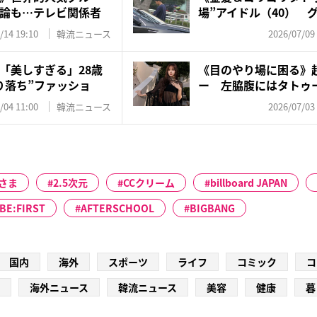
論も…テレビ関係者
場”アイドル（40） 
物...
/14 19:10
韓流ニュース
2026/07/09
「美しすぎる」28歳
《目のやり場に困る》超
り落ち”ファッショ
ー 左脇腹にはタトゥー
/04 11:00
韓流ニュース
2026/07/03
さま
2.5次元
CCクリーム
billboard JAPAN
BE:FIRST
AFTERSCHOOL
BIGBANG
国内
海外
スポーツ
ライフ
コミック
コ
海外ニュース
韓流ニュース
美容
健康
暮