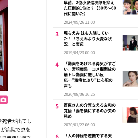
早苗、2位小泉進次郎を抑え
た圧倒的1位は？【30代〜60
代に聞いた】
2024/09/26 11:00
堀ちえみ 妹も入院してい
た！「ちえみより大変な状
況」と実母
2019/04/23 00:00
「動画をあげれる勇気がすご
い」宮崎麗果 コメ欄開放の
筋トレ動画に厳しい反
応…“激痩せぶり”に心配の
声も
2026/08/06 16:25
百恵さんの介護支える友和の
覚悟「妻を楽にするのが夫の
務め」
き死者が出てし
2020/01/22 06:00
）が病院で息を
「人の神経を逆撫でする天