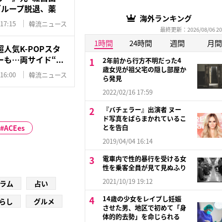
グループ脱退、薬
海外ランキング
 17:15
韓流ニュース
最終更新：2026/08/06 20
1時間
24時間
週間
月間
人気K-POPスタ
も…両サイド“...
2年前から行方不明だった4
歳女児が祖父宅の隠し部屋か
 16:00
韓流ニュース
ら発見
2022/02/16 17:59
『バチェラー』出演者 ヌー
ド写真をばらまかれているこ
とを告白
ACEes
2019/04/04 16:14
電車内で性的暴行を受ける女
性を乗客全員が見て見ぬふり
2021/10/19 19:12
ラム
占い
14歳の少女をレイプし妊娠
らし
グルメ
させた男、地区で初めて「身
体的的去勢」を命じられる