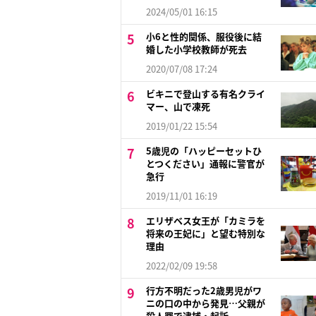
2024/05/01 16:15
小6と性的関係、服役後に結
婚した小学校教師が死去
2020/07/08 17:24
ビキニで登山する有名クライ
マー、山で凍死
2019/01/22 15:54
5歳児の「ハッピーセットひ
とつください」通報に警官が
急行
2019/11/01 16:19
エリザベス女王が「カミラを
将来の王妃に」と望む特別な
理由
2022/02/09 19:58
行方不明だった2歳男児がワ
ニの口の中から発見…父親が
殺人罪で逮捕・起訴