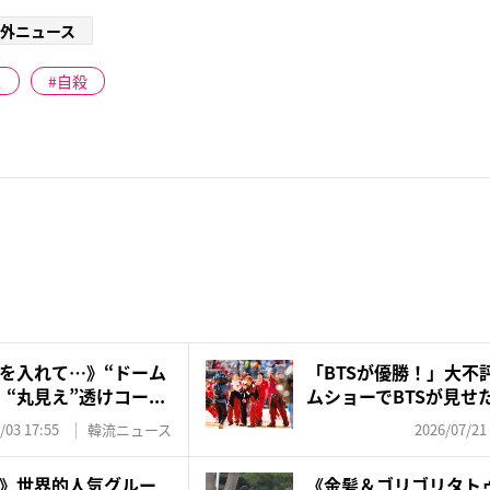
外ニュース
ス
自殺
を入れて…》“ドーム
「BTSが優勝！」大不
“丸見え”透けコー...
ムショーでBTSが見せた
/03 17:55
韓流ニュース
2026/07/21
》世界的人気グルー
《金髪＆ゴリゴリタト