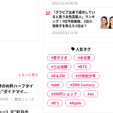
2023/12/16 06:00
「グラビア出身で成功してい
ると思う女性芸能人」ランキ
ング！3位今田美桜、2位小
池栄子を抑えた1位は？
2026/02/22 11:00
人気タグ
愛子さま
水谷豊
三山凌輝
BTS
もっと見る
B＆ZAI
20世紀少年
akb
20th Century
評のW杯ハーフタイ
“ダイナマイ...
300円ショップ
au
 14:00
韓流ニュース
B'z
Apple
ゥー》元“紅白出