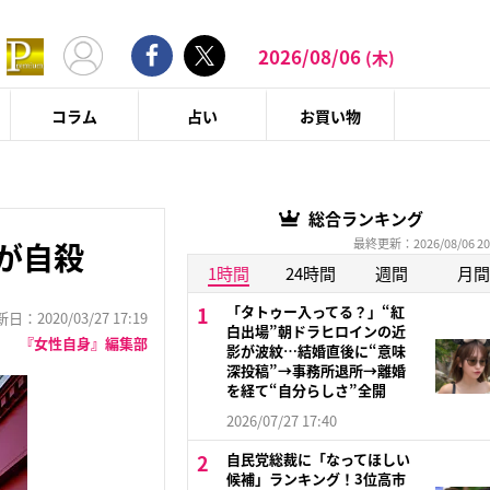
2026/08/06
(木)
コラム
占い
お買い物
総合ランキング
最終更新：2026/08/06 20
が自殺
1時間
24時間
週間
月間
「タトゥー入ってる？」“紅
：2020/03/27 17:19
白出場”朝ドラヒロインの近
『女性自身』編集部
影が波紋…結婚直後に“意味
深投稿”→事務所退所→離婚
を経て“自分らしさ”全開
2026/07/27 17:40
自民党総裁に「なってほしい
候補」ランキング！3位高市