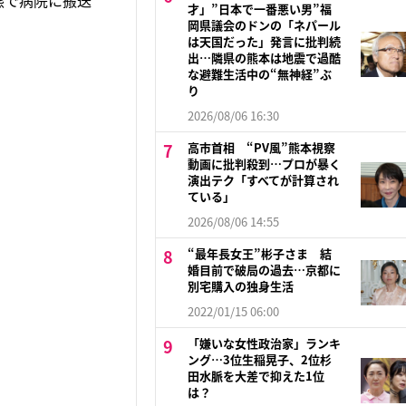
状態で病院に搬送
才」”日本で一番悪い男”福
岡県議会のドンの「ネパール
は天国だった」発言に批判続
出…隣県の熊本は地震で過酷
な避難生活中の“無神経”ぶ
り
2026/08/06 16:30
高市首相 “PV風”熊本視察
動画に批判殺到…プロが暴く
演出テク「すべてが計算され
ている」
2026/08/06 14:55
“最年長女王”彬子さま 結
婚目前で破局の過去…京都に
別宅購入の独身生活
2022/01/15 06:00
「嫌いな女性政治家」ランキ
ング…3位生稲晃子、2位杉
田水脈を大差で抑えた1位
は？