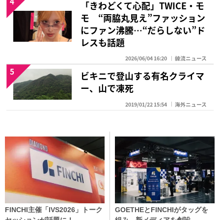
4
「きわどくて心配」TWICE・モ
モ “両脇丸見え”ファッション
にファン沸騰…“だらしない”ド
レスも話題
2026/06/04 16:20
韓流ニュース
5
ビキニで登山する有名クライマ
ー、山で凍死
2019/01/22 15:54
海外ニュース
FINCHI主催「IVS2026」トーク
GOETHEとFINCHIがタッグを
セッションが話題に！
組み、新メディアを創設