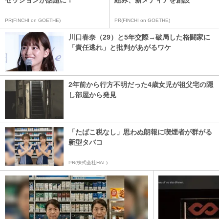
PR(FINCHI on GOETHE)
PR(FINCHI on GOETHE)
川口春奈（29）と5年交際→破局した格闘家に
「責任逃れ」と批判があがるワケ
2年前から行方不明だった4歳女児が祖父宅の隠
し部屋から発見
「たばこ税なし」思わぬ朗報に喫煙者が群がる
新型タバコ
PR(株式会社HAL)