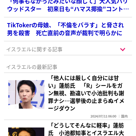
「何事もなかったみたいな顔して」大人気ハリ
ウッドスター 初来日も“ハマス揶揄”コントで
大炎上に沈黙でファンは複雑
TikTokerの母娘、「不倫をバラす」と脅され
男を殺害 死亡直前の音声が裁判で明らかに
イスラエルに関する記事
イスラエルの最新記事
「他人には厳しく自分には甘
い」蓮舫氏 「R」シールをガ
ン無視、勘違いで小池批判も謝
罪ナシ…選挙後の止まらぬイメ
ージダウン
2024/07/11 06:00
国内
「どうしてそんなに軽率」蓮舫
氏 小池都知事とイスラエル大