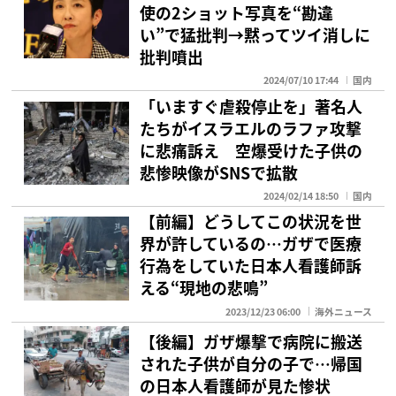
使の2ショット写真を“勘違
い”で猛批判→黙ってツイ消しに
批判噴出
2024/07/10 17:44
国内
「いますぐ虐殺停止を」著名人
たちがイスラエルのラファ攻撃
に悲痛訴え 空爆受けた子供の
悲惨映像がSNSで拡散
2024/02/14 18:50
国内
【前編】どうしてこの状況を世
界が許しているの…ガザで医療
行為をしていた日本人看護師訴
える“現地の悲鳴”
2023/12/23 06:00
海外ニュース
【後編】ガザ爆撃で病院に搬送
された子供が自分の子で…帰国
の日本人看護師が見た惨状