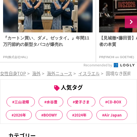
『カートン買い、ダメ。ゼッタイ。』年間11
【見城徹×藤田晋】
万円節約の新型タバコが爆売れ
者の本質
PR(株式会社HAL)
PR(FINCHI on GOETHE)
Recommended by
女性自身TOP
>
海外
>
海外ニュース
>
イスラエル
>
国境なき医師団
人気タグ
三山凌輝
水谷豊
愛子さま
CD-BOX
2026年
BOOWY
2024年
Air Japan
カテゴリー