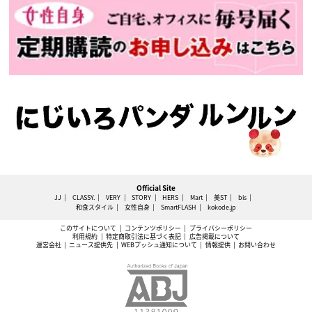
Official Site
JJ
CLASSY.
VERY
STORY
HERS
Mart
美ST
bis
和食スタイル
女性自身
SmartFLASH
kokode.jp
このサイトについて
コンテンツポリシー
プライバシーポリシー
利用規約
特定商取引法に基づく表記
広告掲載について
運営会社
ニュース提供先
WEBプッシュ通知について
情報提供
お問い合わせ