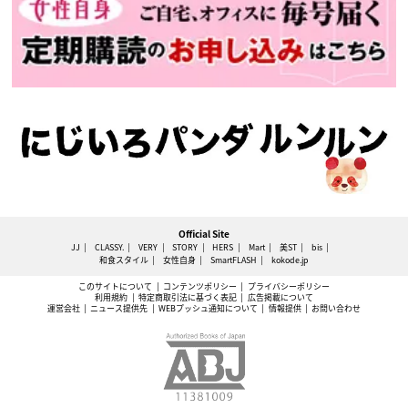
Official Site
JJ
CLASSY.
VERY
STORY
HERS
Mart
美ST
bis
和食スタイル
女性自身
SmartFLASH
kokode.jp
このサイトについて
コンテンツポリシー
プライバシーポリシー
利用規約
特定商取引法に基づく表記
広告掲載について
運営会社
ニュース提供先
WEBプッシュ通知について
情報提供
お問い合わせ