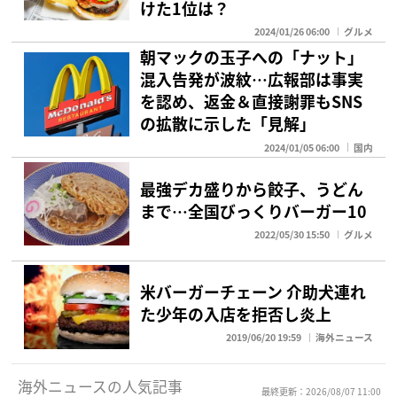
けた1位は？
2024/01/26 06:00
グルメ
朝マックの玉子への「ナット」
混入告発が波紋…広報部は事実
を認め、返金＆直接謝罪もSNS
の拡散に示した「見解」
2024/01/05 06:00
国内
最強デカ盛りから餃子、うどん
まで…全国びっくりバーガー10
2022/05/30 15:50
グルメ
米バーガーチェーン 介助犬連れ
た少年の入店を拒否し炎上
2019/06/20 19:59
海外ニュース
海外ニュースの人気記事
最終更新：2026/08/07 11:00