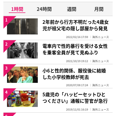
1時間
24時間
週間
月間
1
2年前から行方不明だった4歳女
児が祖父宅の隠し部屋から発見
2022/02/16 17:59
海外ニュース
2
電車内で性的暴行を受ける女性
を乗客全員が見て見ぬふり
2021/10/19 19:12
海外ニュース
3
小6と性的関係、服役後に結婚
した小学校教師が死去
2020/07/08 17:24
海外ニュース
4
5歳児の「ハッピーセットひと
つください」通報に警官が急行
2019/11/01 16:19
海外ニュース