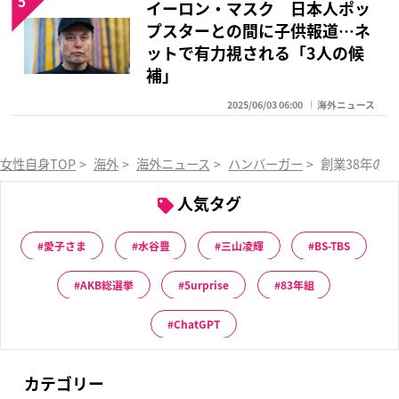
5
イーロン・マスク 日本人ポッ
プスターとの間に子供報道…ネ
ットで有力視される「3人の候
補」
2025/06/03 06:00
海外ニュース
女性自身TOP
>
海外
>
海外ニュース
>
ハンバーガー
>
創業38年の
人気タグ
愛子さま
水谷豊
三山凌輝
BS-TBS
AKB総選挙
5urprise
83年組
ChatGPT
カテゴリー