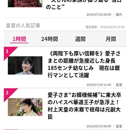
のこと”
2026/07/22 06:00
国内
皇室の人気記事
最終更新：2026/08/09 22:00
1時間
24時間
週間
月間
1
《両陛下も厚い信頼を》愛子さ
まとの距離が急接近した身長
185センチ幼なじみ 現在は銀
行マンとして活躍
2026/07/28 11:00
皇室
2
愛子さま“お婿様候補”に東大卒
のハイスペ華道王子が急浮上！
村上天皇の末裔で祖母は元副大
臣
2023/03/15 06:00
皇室