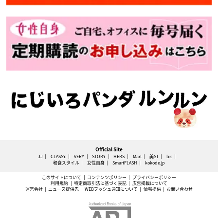
Official Site
JJ
CLASSY.
VERY
STORY
HERS
Mart
美ST
bis
和食スタイル
女性自身
SmartFLASH
kokode.jp
このサイトについて
コンテンツポリシー
プライバシーポリシー
利用規約
特定商取引法に基づく表記
広告掲載について
運営会社
ニュース提供先
WEBプッシュ通知について
情報提供
お問い合わせ