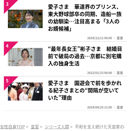
3
愛子さま 華道界のプリンス、
東大野球部卒の同期、造船一族
の幼馴染…注目高まる「3人の
お婿候補」
2024/12/11 06:00
皇室
4
“最年長女王”彬子さま 結婚目
前で破局の過去…京都に別宅購
入の独身生活
2022/01/15 06:00
皇室
5
愛子さま 園遊会で前を歩かれ
る紀子さまとの“間隔が空いて
いた”理由
2024/04/25 11:00
皇室
女性自身TOP
>
皇室
>
シリーズ人間
>
平和を支え続けた天皇家の祈