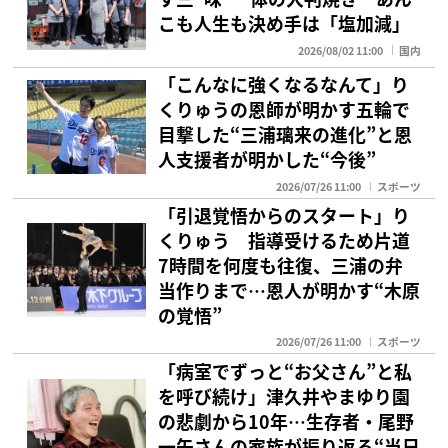
こも人生も決め手は「塩加減」
2026/08/02 11:00
国内
「こんなに強くなるなんて」り
くりゅうの恩師が明かす五輪で
目撃した“三浦璃来の進化”と恩
人支援者が明かした“今後”
2026/07/26 11:00
スポーツ
「引退覚悟からのスタート」り
くりゅう 指導受けるため片道
7時間を何度も往復、三浦の弁
当作りまで…恩人が明かす“木原
の覚悟”
2026/07/26 11:00
スポーツ
「病室でずっと“お父さん”と私
を呼び続け」津久井やまゆり園
の悲劇から10年…生存者・尾野
一矢さんの家族が振り返る“当日