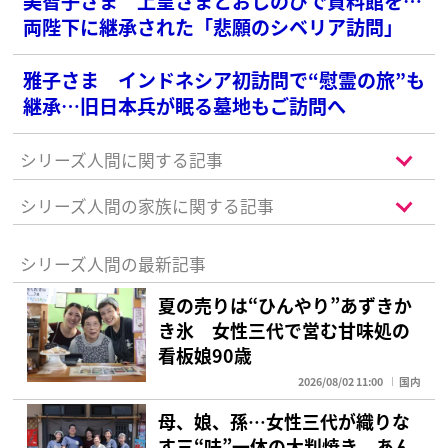
美智子さま 上皇さまとおしのびで資料館を…
両陛下に継承された「悲願のシベリア訪問」
雅子さま インドネシア初訪問で“慰霊の旅”も
継承…旧日本兵が眠る墓地もご訪問へ
シリーズ人間に関する記事
シリーズ人間の家族に関する記事
シリーズ人間の最新記事
夏の売りは“ひんやり”あずきか
き氷 女性三代で営む甘味処の
看板娘90歳
2026/08/02 11:00
国内
母、娘、孫…女性三代が織りな
す三“味”一体の大判焼き あん