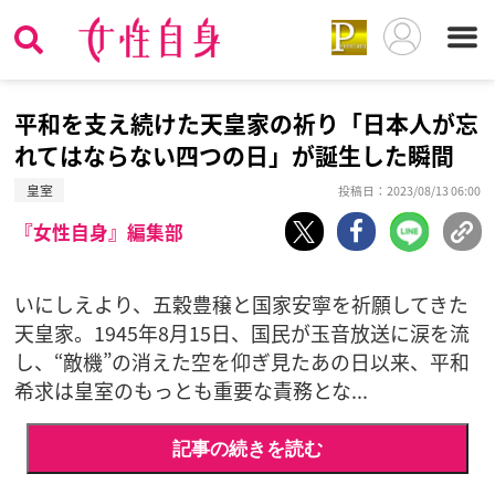
平和を支え続けた天皇家の祈り「日本人が忘
れてはならない四つの日」が誕生した瞬間
皇室
投稿日：2023/08/13 06:00
『女性自身』編集部
いにしえより、五穀豊穣と国家安寧を祈願してきた
天皇家。1945年8月15日、国民が玉音放送に涙を流
し、“敵機”の消えた空を仰ぎ見たあの日以来、平和
希求は皇室のもっとも重要な責務とな...
記事の続きを読む